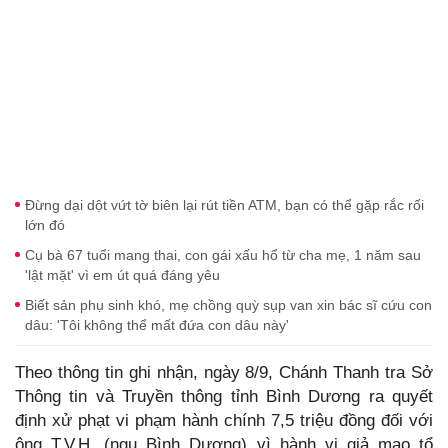
Đừng dại dột vứt tờ biên lại rút tiền ATM, bạn có thể gặp rắc rối
lớn đó
Cụ bà 67 tuổi mang thai, con gái xấu hổ từ cha mẹ, 1 năm sau
'lật mặt' vì em út quá đáng yêu
Biết sản phụ sinh khó, mẹ chồng quỳ sụp van xin bác sĩ cứu con
dâu: 'Tôi không thể mất đứa con dâu này'
Theo thông tin ghi nhận, ngày 8/9, Chánh Thanh tra Sở
Thông tin và Truyền thông tỉnh Bình Dương ra quyết
định xử phạt vi phạm hành chính 7,5 triệu đồng đối với
ông T.V.H. (ngụ Bình Dương) vì hành vi giả mạo tổ