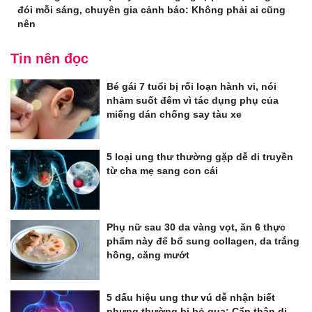
đói mỗi sáng, chuyên gia cảnh báo: Không phải ai cũng
nên
Tin nên đọc
Bé gái 7 tuổi bị rối loạn hành vi, nói
nhảm suốt đêm vì tác dụng phụ của
miếng dán chống say tàu xe
5 loại ung thư thường gặp dễ di truyền
từ cha mẹ sang con cái
Phụ nữ sau 30 da vàng vọt, ăn 6 thực
phẩm này để bổ sung collagen, da trắng
hồng, căng mướt
5 dấu hiệu ung thư vú dễ nhận biết
nhưng thường bị bỏ qua: Cẩn thận di