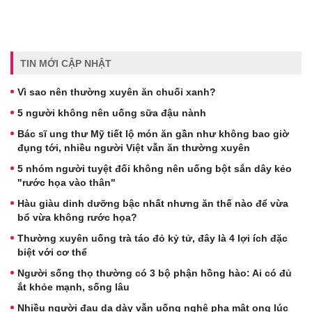
TIN MỚI CẬP NHẬT
Vì sao nên thường xuyên ăn chuối xanh?
5 người không nên uống sữa đậu nành
Bác sĩ ung thư Mỹ tiết lộ món ăn gần như không bao giờ
đụng tới, nhiều người Việt vẫn ăn thường xuyên
5 nhóm người tuyệt đối không nên uống bột sắn dây kẻo
"rước họa vào thân"
Hàu giàu dinh dưỡng bậc nhất nhưng ăn thế nào để vừa
bổ vừa không rước họa?
Thường xuyên uống trà táo đỏ kỷ tử, đây là 4 lợi ích đặc
biệt với cơ thể
Người sống thọ thường có 3 bộ phận hồng hào: Ai có đủ
ắt khỏe mạnh, sống lâu
Nhiều người đau dạ dày vẫn uống nghệ pha mật ong lúc