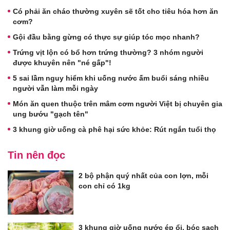
Có phải ăn cháo thường xuyên sẽ tốt cho tiêu hóa hơn ăn
cơm?
Gội đầu bằng gừng có thực sự giúp tóc mọc nhanh?
Trứng vịt lộn có bổ hơn trứng thường? 3 nhóm người
được khuyên nên "né gấp"!
5 sai lầm nguy hiểm khi uống nước ấm buổi sáng nhiều
người vẫn làm mỗi ngày
Món ăn quen thuộc trên mâm cơm người Việt bị chuyên gia
ung bướu "gạch tên"
3 khung giờ uống cà phê hại sức khỏe: Rút ngắn tuổi thọ
Tin nên đọc
2 bộ phận quý nhất của con lợn, mỗi
con chỉ có 1kg
3 khung giờ uống nước ép ổi, bóc sạch