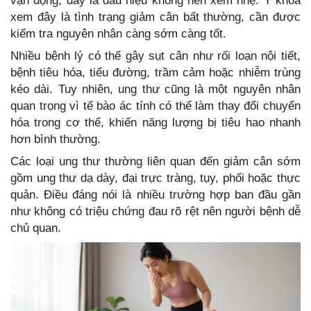
vận động, đây là dấu hiệu không nên xem nhẹ. Y khoa
xem đây là tình trạng giảm cân bất thường, cần được
kiểm tra nguyên nhân càng sớm càng tốt.
Nhiều bệnh lý có thể gây sụt cân như rối loạn nội tiết,
bệnh tiêu hóa, tiểu đường, trầm cảm hoặc nhiễm trùng
kéo dài. Tuy nhiên, ung thư cũng là một nguyên nhân
quan trọng vì tế bào ác tính có thể làm thay đổi chuyển
hóa trong cơ thể, khiến năng lượng bị tiêu hao nhanh
hơn bình thường.
Các loại ung thư thường liên quan đến giảm cân sớm
gồm ung thư dạ dày, đại trực tràng, tụy, phổi hoặc thực
quản. Điều đáng nói là nhiều trường hợp ban đầu gần
như không có triệu chứng đau rõ rệt nên người bệnh dễ
chủ quan.