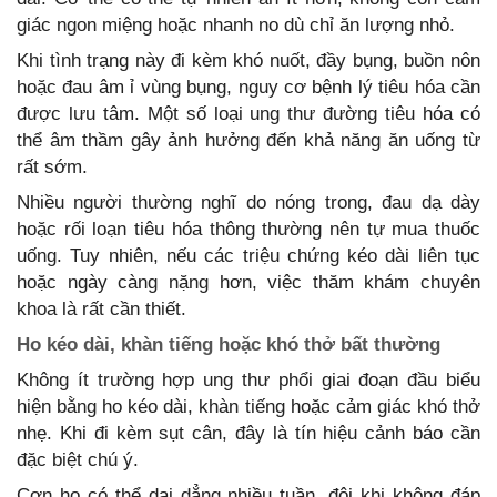
giác ngon miệng hoặc nhanh no dù chỉ ăn lượng nhỏ.
Khi tình trạng này đi kèm khó nuốt, đầy bụng, buồn nôn
hoặc đau âm ỉ vùng bụng, nguy cơ bệnh lý tiêu hóa cần
được lưu tâm. Một số loại ung thư đường tiêu hóa có
thể âm thầm gây ảnh hưởng đến khả năng ăn uống từ
rất sớm.
Nhiều người thường nghĩ do nóng trong, đau dạ dày
hoặc rối loạn tiêu hóa thông thường nên tự mua thuốc
uống. Tuy nhiên, nếu các triệu chứng kéo dài liên tục
hoặc ngày càng nặng hơn, việc thăm khám chuyên
khoa là rất cần thiết.
Ho kéo dài, khàn tiếng hoặc khó thở bất thường
Không ít trường hợp ung thư phổi giai đoạn đầu biểu
hiện bằng ho kéo dài, khàn tiếng hoặc cảm giác khó thở
nhẹ. Khi đi kèm sụt cân, đây là tín hiệu cảnh báo cần
đặc biệt chú ý.
Cơn ho có thể dai dẳng nhiều tuần, đôi khi không đáp