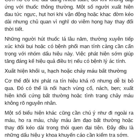
ứng với thuốc thông thường. Một số người xuất hiện
đau tức ngực, hụt hơi khi vận động hoặc khạc đờm kéo
dài nhưng chủ quan vì nghĩ do viêm họng hay thay đổi
thời tiết.
Những người hút thuốc lá lâu năm, thường xuyên tiếp
xúc khói bụi hoặc có bệnh phổi mạn tính càng cần cẩn
trọng với nhóm dấu hiệu này. Việc phát hiện sớm giúp
tăng đáng kể hiệu quả điều trị nếu có bệnh lý ác tính.
Xuất hiện khối u, hạch hoặc chảy máu bất thường
Cơ thể đôi khi phát ra tín hiệu khá rõ nhưng dễ bị bỏ
qua. Đó có thể là nổi hạch vùng cổ, nách, bẹn; xuất
hiện khối cứng bất thường hoặc tình trạng chảy máu
không rõ nguyên nhân.
Một số biểu hiện khác cũng cần chú ý như đi ngoài ra
máu, ho ra máu, chảy máu âm đạo bất thường hoặc
thay đổi kéo dài trong thói quen đại tiện. Đây đều là
những dấu hiệu y khoa khuyến cáo cần kiểm tra sớm.