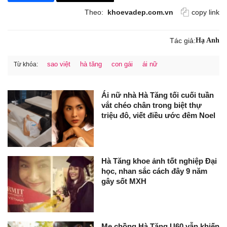
Theo:
khoevadep.com.vn
copy link
Tác giả:
Hạ Anh
sao việt
hà tăng
con gái
ái nữ
Từ khóa:
Ái nữ nhà Hà Tăng tối cuối tuần
vắt chéo chân trong biệt thự
triệu đô, viết điều ước đêm Noel
Hà Tăng khoe ảnh tốt nghiệp Đại
học, nhan sắc cách đây 9 năm
gây sốt MXH
Mẹ chồng Hà Tăng U60 vẫn khiến