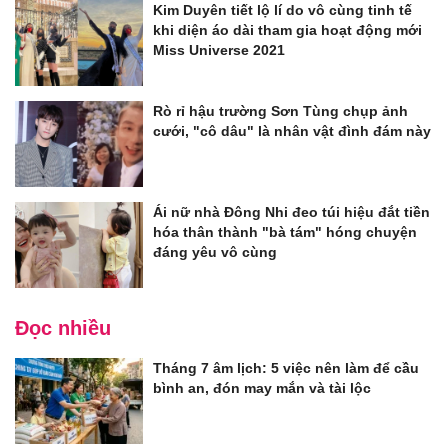
Kim Duyên tiết lộ lí do vô cùng tinh tế
khi diện áo dài tham gia hoạt động mới
Miss Universe 2021
Rò rỉ hậu trường Sơn Tùng chụp ảnh
cưới, "cô dâu" là nhân vật đình đám này
Ái nữ nhà Đông Nhi đeo túi hiệu đắt tiền
hóa thân thành "bà tám" hóng chuyện
đáng yêu vô cùng
Đọc nhiều
Tháng 7 âm lịch: 5 việc nên làm để cầu
bình an, đón may mắn và tài lộc