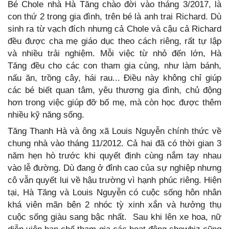
Bé Chole nhà Hà Tăng chào đời vào tháng 3/2017, là
con thứ 2 trong gia đình, trên bé là anh trai Richard. Dù
sinh ra từ vạch đích nhưng cả Chole và cậu cả Richard
đều được cha mẹ giáo dục theo cách riêng, rất tự lập
và nhiều trải nghiệm. Mỗi việc từ nhỏ đến lớn, Hà
Tăng đều cho các con tham gia cùng, như làm bánh,
nấu ăn, trồng cây, hái rau... Điều này không chỉ giúp
các bé biết quan tâm, yêu thương gia đình, chủ động
hơn trong việc giúp đỡ bố mẹ, mà còn học được thêm
nhiều kỹ năng sống.
Tăng Thanh Hà và ông xã Louis Nguyễn chính thức về
chung nhà vào tháng 11/2012. Cả hai đã có thời gian 3
năm hẹn hò trước khi quyết định cùng nắm tay nhau
vào lễ đường. Dù đang ở đỉnh cao của sự nghiệp nhưng
cô vẫn quyết lui về hậu trường vì hạnh phúc riêng. Hiện
tại, Hà Tăng và Louis Nguyễn có cuộc sống hôn nhân
khá viên mãn bên 2 nhóc tỳ xinh xắn và hưởng thụ
cuộc sống giàu sang bậc nhất. Sau khi lên xe hoa, nữ