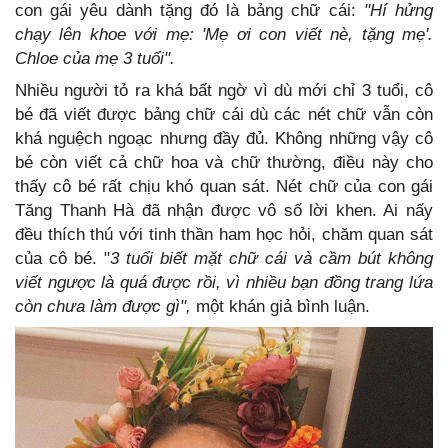
con gái yêu dành tặng đó là bảng chữ cái:
"Hí hửng
chạy lên khoe với mẹ: 'Mẹ ơi con viết nè, tặng mẹ'.
Chloe của mẹ 3 tuổi".
Nhiều người tỏ ra khá bất ngờ vì dù mới chỉ 3 tuổi, cô
bé đã viết được bảng chữ cái dù các nét chữ vẫn còn
khá nguệch ngoạc nhưng đầy đủ. Không những vậy cô
bé còn viết cả chữ hoa và chữ thường, điều này cho
thấy cô bé rất chịu khó quan sát. Nét chữ của con gái
Tăng Thanh Hà đã nhận được vô số lời khen. Ai nấy
đều thích thú với tinh thần ham học hỏi, chăm quan sát
của cô bé. "
3 tuổi biết mặt chữ cái và cầm bút không
viết ngược là quá được rồi, vì nhiều bạn đồng trang lứa
còn chưa làm được gì",
một khán giả bình luận.