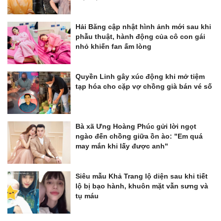
Hải Băng cập nhật hình ảnh mới sau khi
phẫu thuật, hành động của cô con gái
nhỏ khiến fan ấm lòng
Quyền Linh gây xúc động khi mở tiệm
tạp hóa cho cặp vợ chồng già bán vé số
Bà xã Ưng Hoàng Phúc gửi lời ngọt
ngào đến chồng giữa ồn ào: "Em quá
may mắn khi lấy được anh"
Siêu mẫu Khả Trang lộ diện sau khi tiết
lộ bị bạo hành, khuôn mặt vẫn sưng và
tụ máu