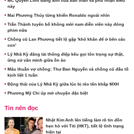
MC Quyền Linh đăng ảnh của bản thân và phủ nhận điều
này
Mai Phương Thúy từng khiến Ronaldo ngoái nhìn
Trấn Thành tuyên bố không mời nam diễn viên này đóng
phim nữa
Chồng cũ Lan Phương tiết lộ gặp 'khó khăn để ở bên các
con'
Lý Nhã Kỳ đăng tải thông điệp kêu gọi tôn trọng sự thật,
ứng xử văn minh giữa ồn ào
Mâu thuẫn vợ chồng: Thư Đan Nguyễn và chồng cũ đấu tố
kịch liệt 1 tuần
Động thái của Lý Nhã Kỳ giữa lúc bị réo tên khắp MXH
Phương Mỹ Chi úp mở chuyện đặc biệt
Tin nên đọc
Nhật Kim Anh lên tiếng làm rõ tin đồn
hẹn hò với Titi (HKT), tiết lộ tình trạng
hiện tại