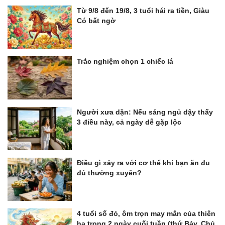
Từ 9/8 đến 19/8, 3 tuổi hái ra tiền, Giàu
Có bất ngờ
Trắc nghiệm chọn 1 chiếc lá
Người xưa dặn: Nếu sáng ngủ dậy thấy
3 điều này, cả ngày dễ gặp lộc
Điều gì xảy ra với cơ thể khi bạn ăn đu
đủ thường xuyên?
4 tuổi số đỏ, ôm trọn may mắn của thiên
hạ trong 2 ngày cuối tuần (thứ Bảy, Chủ