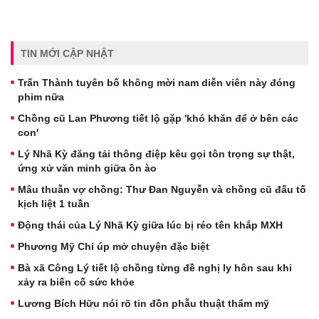
TIN MỚI CẬP NHẬT
Trấn Thành tuyên bố không mời nam diễn viên này đóng
phim nữa
Chồng cũ Lan Phương tiết lộ gặp 'khó khăn để ở bên các
con'
Lý Nhã Kỳ đăng tải thông điệp kêu gọi tôn trọng sự thật,
ứng xử văn minh giữa ồn ào
Mâu thuẫn vợ chồng: Thư Đan Nguyễn và chồng cũ đấu tố
kịch liệt 1 tuần
Động thái của Lý Nhã Kỳ giữa lúc bị réo tên khắp MXH
Phương Mỹ Chi úp mở chuyện đặc biệt
Bà xã Công Lý tiết lộ chồng từng đề nghị ly hôn sau khi
xảy ra biến cố sức khỏe
Lương Bích Hữu nói rõ tin đồn phẫu thuật thẩm mỹ