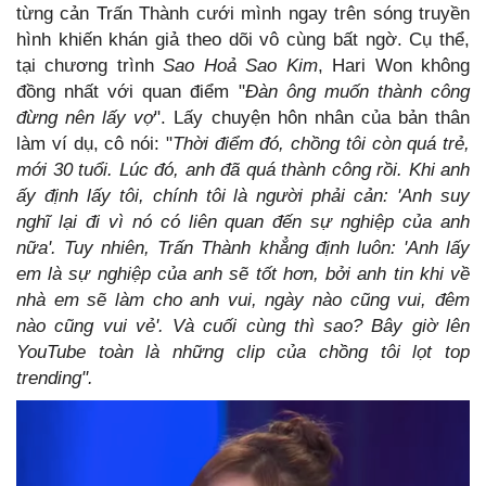
từng cản Trấn Thành cưới mình ngay trên sóng truyền
hình khiến khán giả theo dõi vô cùng bất ngờ. Cụ thể,
tại chương trình
Sao Hoả Sao Kim
, Hari Won không
đồng nhất với quan điểm "
Đàn ông muốn thành công
đừng nên lấy vợ
". Lấy chuyện hôn nhân của bản thân
làm ví dụ, cô nói: "
Thời điểm đó, chồng tôi còn quá trẻ,
mới 30 tuổi. Lúc đó, anh đã quá thành công rồi. Khi anh
ấy định lấy tôi, chính tôi là người phải cản: 'Anh suy
nghĩ lại đi vì nó có liên quan đến sự nghiệp của anh
nữa'. Tuy nhiên, Trấn Thành khẳng định luôn: 'Anh lấy
em là sự nghiệp của anh sẽ tốt hơn, bởi anh tin khi về
nhà em sẽ làm cho anh vui, ngày nào cũng vui, đêm
nào cũng vui vẻ'. Và cuối cùng thì sao? Bây giờ lên
YouTube toàn là những clip của chồng tôi lọt top
trending".