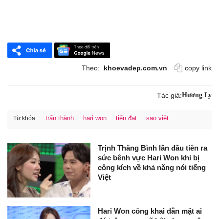
Theo:
khoevadep.com.vn
copy link
Tác giả:
Hương Ly
trấn thành
hari won
tiến đạt
sao việt
Từ khóa:
Trịnh Thăng Bình lần đầu tiên ra
sức bênh vực Hari Won khi bị
công kích về khả năng nói tiếng
Việt
Hari Won công khai dằn mặt ai