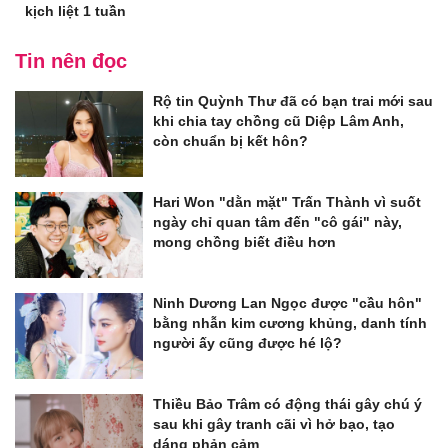
kịch liệt 1 tuần
Tin nên đọc
Rộ tin Quỳnh Thư đã có bạn trai mới sau
khi chia tay chồng cũ Diệp Lâm Anh,
còn chuẩn bị kết hôn?
Hari Won "dằn mặt" Trấn Thành vì suốt
ngày chỉ quan tâm đến "cô gái" này,
mong chồng biết điều hơn
Ninh Dương Lan Ngọc được "cầu hôn"
bằng nhẫn kim cương khủng, danh tính
người ấy cũng được hé lộ?
Thiều Bảo Trâm có động thái gây chú ý
sau khi gây tranh cãi vì hở bạo, tạo
dáng phản cảm