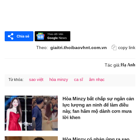
Theo:
giaitri.thoibaovhnt.com.vn
copy link
Tác giả:
Hạ Anh
sao việt
hòa minzy
ca sĩ
âm nhạc
Từ khóa:
Hòa Minzy bất chấp sự ngăn cản
lực lượng an ninh để làm điều
này, fan hâm mộ dành cơn mưa
lời khen
Hòa Minzy có phản ứng ra sao