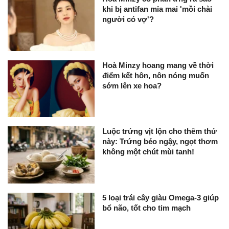
khi bị antifan mỉa mai 'mồi chài
người có vợ'?
Hoà Minzy hoang mang về thời
điểm kết hôn, nôn nóng muốn
sớm lên xe hoa?
Luộc trứng vịt lộn cho thêm thứ
này: Trứng béo ngậy, ngọt thơm
không một chút mùi tanh!
5 loại trái cây giàu Omega-3 giúp
bổ não, tốt cho tim mạch