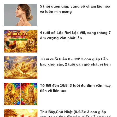
5 thói quen giúp vùng cổ chậm lão hóa
và luôn mịn màng
4 tuổi có Lộc Rơi Lộc Vãi, sang tháng 7
Âm vượng vận phất lên
Tử vi cuối tuần 8 - 9/8: 2 con giáp tiền
bạc khởi sắc, 2 tuổi cần giữ chặt ví tiền
Từ 8/8 đến 16/8: 3 tuổi đu đỉnh vận may,
tiền về liên tục
Thứ Bảy,Chủ Nhật (8-9/8): 3 con giáp