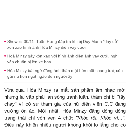
Showbiz 30/11: Tuấn Hưng đáp trả khi bị Duy Mạnh "dạy dỗ",
xôn xao hình ảnh Hòa Minzy diện váy cưới
Hoà Minzy gây xôn xao với hình ảnh diện ảnh váy cưới, nghi
vấn chuẩn bị lên xe hoa
Hòa Minzy bất ngờ đăng ảnh thân mật bên một chàng trai, còn
gửi nụ hôn ngọt ngào đến người ấy
Vừa qua, Hòa Minzy ra mắt sản phẩm âm nhạc mới
nhưng lại vấp phải làn sóng tranh luận, thậm chí bị "tẩy
chay" vì có sự tham gia của nữ diên viên C.C đang
vướng ồn ào. Mới nhất, Hòa Minzy đăng dòng dòng
trạng thái chỉ vỏn vẹn 4 chữ:
"Khóc rồi. Khóc vì..."
.
Điều này khiến nhiều người không khỏi lo lắng cho cô