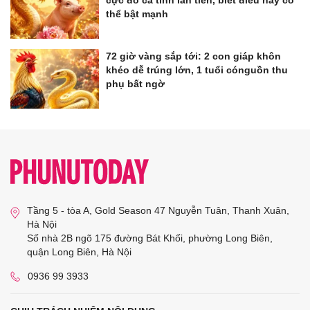
cực đỏ cả tình lẫn tiền, biết điều này có
thể bật mạnh
72 giờ vàng sắp tới: 2 con giáp khôn
khéo dễ trúng lớn, 1 tuổi cónguồn thu
phụ bất ngờ
Tầng 5 - tòa A, Gold Season 47 Nguyễn Tuân, Thanh Xuân,
Hà Nội
Số nhà 2B ngõ 175 đường Bát Khối, phường Long Biên,
quận Long Biên, Hà Nội
0936 99 3933