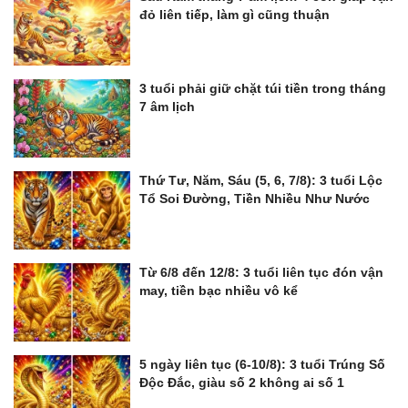
đỏ liên tiếp, làm gì cũng thuận
3 tuổi phải giữ chặt túi tiền trong tháng
7 âm lịch
Thứ Tư, Năm, Sáu (5, 6, 7/8): 3 tuổi Lộc
Tổ Soi Đường, Tiền Nhiều Như Nước
Từ 6/8 đến 12/8: 3 tuổi liên tục đón vận
may, tiền bạc nhiều vô kể
5 ngày liên tục (6-10/8): 3 tuổi Trúng Số
Độc Đắc, giàu số 2 không ai số 1