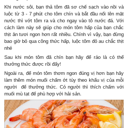
Khi nước sôi, bạn thả tôm đã sơ chế sạch vào nồi và
luộc từ 3 - 7 phút cho tôm chín và bắt đầu nổi lên mặt
nước thì vớt tôm ra và cho ngay vào tô nước đá. Với
cách làm này sẽ giúp cho món tôm hấp của bạn chắc
thịt ăn tươi ngon hơn rất nhiều. Chính vì vậy, bạn đừng
bao giờ bỏ qua công thức hấp, luộc tôm đỏ au chắc thịt
nhé
Sau khi món tôm đã chín bạn hãy để ráo là có thể
thưởng thức được rồi đấy!
Ngoài ra, để món tôm thơm ngon đúng vị hơn bạn hãy
làm thêm món muối chấm ớt tùy theo khẩu vị của mỗi
người để thưởng thức. Có người thì thích chấm với
muối mù tạt để phù hợp với hải sản.