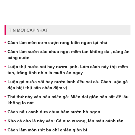
TIN MỚI CẬP NHẬT
Cách làm món cơm cuộn rong biển ngon tại nhà
Cách làm sườn xào chua ngọt mềm tan không dai, càng ăn
càng cuốn
Luộc thịt nước sôi hay nước lạnh: Làm cách này thịt mềm
tan, trắng tinh nhìn là muốn ăn ngay
Luộc gà nước sôi hay nước lạnh đều sai cả: Cách luộc gà
đặc biệt thịt săn chắc đậm vị
Thả thứ náy vào nấu miến gà: Miến dai giòn sần sật để lâu
không lo nát
Cách nấu canh dưa chua hầm sườn bò ngon
Kho cá cho lá này vào: Cá nục xương, lên màu cánh rán
Cách làm món thịt ba chỉ chiên giòn bì