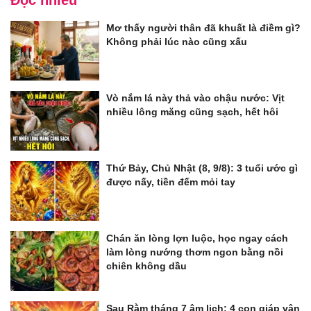
Đọc nhiều
Mơ thấy người thân đã khuất là điềm gì?
Không phải lúc nào cũng xấu
Vò nắm lá này thả vào chậu nước: Vịt
nhiều lông măng cũng sạch, hết hôi
Thứ Bảy, Chủ Nhật (8, 9/8): 3 tuổi ước gì
được nấy, tiền đếm mỏi tay
Chán ăn lòng lợn luộc, học ngay cách
làm lòng nướng thơm ngon bằng nồi
chiên không dầu
Sau Rằm tháng 7 âm lịch: 4 con giáp vận