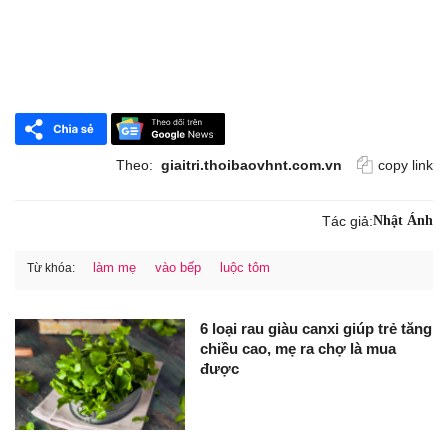
Theo:
giaitri.thoibaovhnt.com.vn
copy link
Tác giả:
Nhật Ánh
làm mẹ
vào bếp
luộc tôm
Từ khóa:
6 loại rau giàu canxi giúp trẻ tăng
chiều cao, mẹ ra chợ là mua
được