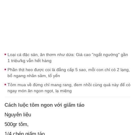
Loại cá đặc sản, ăn thơm như dứa: Giá cao "ngất ngưởng" gần
1 triệu/kg vẫn hết hàng
Phần thịt heo được coi là đẳng cấp 5 sao, mỗi con chỉ có 2 lạng,
bổ ngang nhân sâm, tổ yến
Tôm mua về đừng chỉ mang rang, đem nhồi cùng quả này để có
ngay món ăn ngon ngọt, lạ miệng
Cách luộc tôm ngon với giấm táo
Nguyên liệu
500gr tôm,
1/4 chén giấm táo,