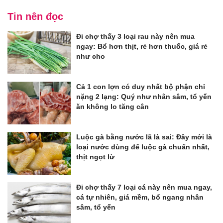
Tin nên đọc
Đi chợ thấy 3 loại rau này nên mua
ngay: Bổ hơn thịt, rẻ hơn thuốc, giá rẻ
như cho
Cả 1 con lợn có duy nhất bộ phận chỉ
nặng 2 lạng: Quý như nhân sâm, tổ yến
ăn không lo tăng cân
Luộc gà bằng nước lã là sai: Đây mới là
loại nước dùng để luộc gà chuẩn nhất,
thịt ngọt lừ
Đi chợ thấy 7 loại cá này nên mua ngay,
cá tự nhiên, giá mềm, bổ ngang nhân
sâm, tổ yến