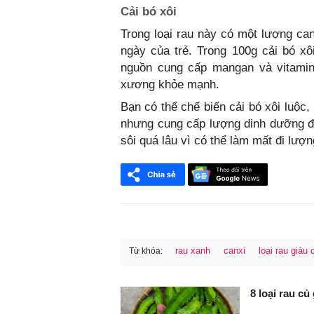
Cải bó xôi
Trong loại rau này có một lượng ca
ngày của trẻ. Trong 100g cải bó x
nguồn cung cấp mangan và vitamin 
xương khỏe mạnh.
Bạn có thể chế biến cải bó xôi luộc,
nhưng cung cấp lượng dinh dưỡng đá
sôi quá lâu vì có thể làm mất đi lượ
rau xanh
canxi
loại rau giàu 
Từ khóa:
FaceBook
8 loại rau củ