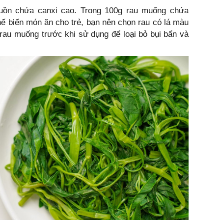
uồn chứa canxi cao. Trong 100g rau muống chứa
ế biến món ăn cho trẻ, bạn nên chọn rau có lá màu
rau muống trước khi sử dụng để loại bỏ bụi bẩn và