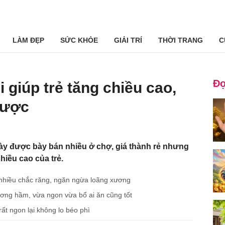
LÀM ĐẸP
SỨC KHỎE
GIẢI TRÍ
THỜI TRANG
C
Đọ
i giúp trẻ tăng chiều cao,
được
ày được bày bán nhiều ở chợ, giá thành rẻ nhưng
chiều cao của trẻ.
ăn nhiều chắc răng, ngăn ngừa loãng xương
ương hầm, vừa ngon vừa bổ ai ăn cũng tốt
rất ngon lại không lo béo phì