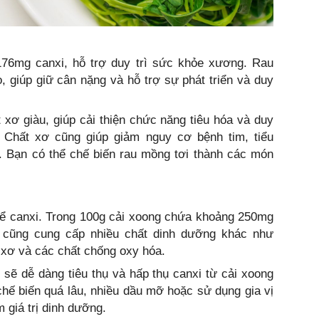
76mg canxi, hỗ trợ duy trì sức khỏe xương. Rau
, giúp giữ cân nặng và hỗ trợ sự phát triển và duy
xơ giàu, giúp cải thiện chức năng tiêu hóa và duy
 Chất xơ cũng giúp giảm nguy cơ bệnh tim, tiểu
. Bạn có thể chế biến rau mồng tơi thành các món
kể canxi. Trong 100g cải xoong chứa khoảng 250mg
g cũng cung cấp nhiều chất dinh dưỡng khác như
t xơ và các chất chống oxy hóa.
 sẽ dễ dàng tiêu thụ và hấp thụ canxi từ cải xoong
hế biến quá lâu, nhiều dầu mỡ hoặc sử dụng gia vị
 giá trị dinh dưỡng.