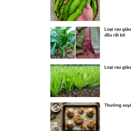
Loại rau già
đều rất bổ
Loại rau già
Thường xuyên