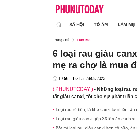
XÃ HỘI
TỔ ẤM
LÀM MẸ
Trang chủ
Làm Mẹ
6 loại rau giàu canx
mẹ ra chợ là mua 
10:56, Thứ hai 28/08/2023
( PHUNUTODAY )
-
Những loại rau n
rất giàu canxi, tốt cho sự phát triển 
Loại rau rẻ tiền, là kho canxi tự nhiên, 
Loại rau giàu canxi gấp 36 lần ăn canh x
Bật mí loại rau giàu canxi hơn cả sữa, ăn 