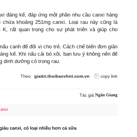
nxi đáng kể, đáp ứng một phần nhu cầu canxi hàng
ôi chứa khoảng 251mg canxi. Loại rau này cũng là
K, rất quan trọng cho sự phát triển và giúp cho
 nấu canh để đổi vị cho trẻ. Cách chế biến đơn giản
ng kể. Khi nấu cải bó xôi, bạn lưu ý không nên để
ng dinh dưỡng có trong rau.
Theo:
giaitri.thoibaovhnt.com.vn
copy link
Tác giả:
Ngân Giang
canxi
 giàu canxi, có loại nhiều hơn cả sữa