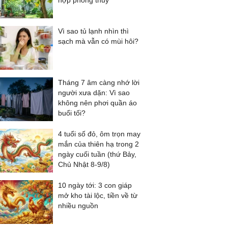
hợp phong thủy
Vì sao tủ lạnh nhìn thì
sạch mà vẫn có mùi hôi?
Tháng 7 âm càng nhớ lời
người xưa dặn: Vì sao
không nên phơi quần áo
buổi tối?
4 tuổi số đỏ, ôm trọn may
mắn của thiên hạ trong 2
ngày cuối tuần (thứ Bảy,
Chủ Nhật 8-9/8)
10 ngày tới: 3 con giáp
mở kho tài lộc, tiền về từ
nhiều nguồn