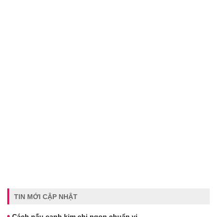
TIN MỚI CẬP NHẬT
Cách nấu canh kim chi ngon chuẩn vị