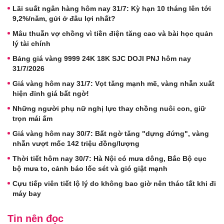
Lãi suất ngân hàng hôm nay 31/7: Kỳ hạn 10 tháng lên tới
9,2%/năm, gửi ở đâu lợi nhất?
Mâu thuẫn vợ chồng vì tiền điện tăng cao và bài học quản
lý tài chính
Bảng giá vàng 9999 24K 18K SJC DOJI PNJ hôm nay
31/7/2026
Giá vàng hôm nay 31/7: Vọt tăng mạnh mẽ, vàng nhẫn xuất
hiện đỉnh giá bất ngờ!
Những người phụ nữ nghị lực thay chồng nuôi con, giữ
trọn mái ấm
Giá vàng hôm nay 30/7: Bất ngờ tăng "dựng đứng", vàng
nhẫn vượt mốc 142 triệu đồng/lượng
Thời tiết hôm nay 30/7: Hà Nội có mưa dông, Bắc Bộ cục
bộ mưa to, cảnh báo lốc sét và gió giật mạnh
Cựu tiếp viên tiết lộ lý do không bao giờ nên tháo tất khi đi
máy bay
Tin nên đọc