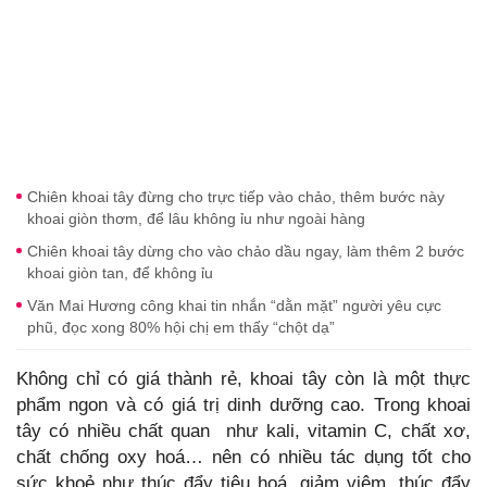
Chiên khoai tây đừng cho trực tiếp vào chảo, thêm bước này
khoai giòn thơm, để lâu không ỉu như ngoài hàng
Chiên khoai tây dừng cho vào chảo dầu ngay, làm thêm 2 bước
khoai giòn tan, để không ỉu
Văn Mai Hương công khai tin nhắn “dằn mặt” người yêu cực
phũ, đọc xong 80% hội chị em thấy “chột dạ”
Không chỉ có giá thành rẻ, khoai tây còn là một thực
phẩm ngon và có giá trị dinh dưỡng cao. Trong khoai
tây có nhiều chất quan như kali, vitamin C, chất xơ,
chất chống oxy hoá… nên có nhiều tác dụng tốt cho
sức khoẻ như thúc đẩy tiêu hoá, giảm viêm, thúc đẩy