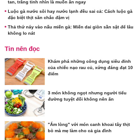
tan, trắng tinh nhìn là muốn ăn ngay
Luộc gà nước sôi hay nước lạnh đều sai cả: Cách luộc gà
đặc biệt thịt săn chắc đậm vị
Thả thứ náy vào nấu miến gà: Miến dai giòn sần sật để lâu
không lo nát
Tin nên đọc
Khám phá những công dụng siêu đỉnh
của chiếc nạo rau củ, xứng đáng đạt 10
điểm
3 món không ngọt nhưng người tiểu
đường tuyệt đối không nên ăn
"Ấm lòng" với món canh khoai tây thịt
bò mà mẹ làm cho cả gia đình