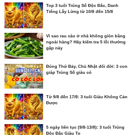
Top 3 tuổi Trúng Số Độc Đắc, Danh
Tiếng Lẫy Lừng từ 10/8 đến 15/8
Vì sao rau xào ở nhà không giòn bằng
ngoài hàng? Hãy kiểm tra 5 lỗi thường
gặp này
Đúng Thứ Bảy, Chủ Nhật đổi đời: 3 con
giáp Trúng Số giàu có
Từ 9/8 đến 17/8: 3 tuổi Giàu Không Cản
Được
5 ngày liên tục (9/8-13/8): 3 tuổi Trúng
Độc Đắc Giàu To