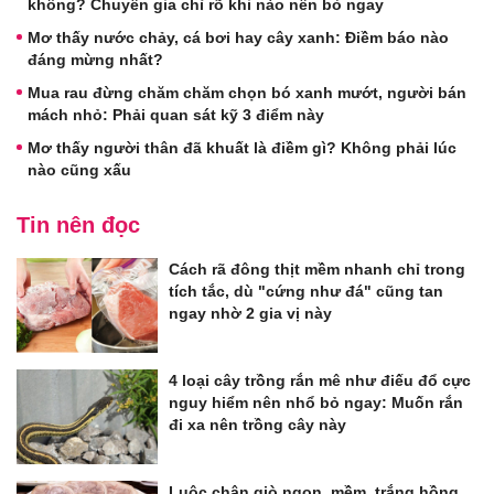
không? Chuyên gia chỉ rõ khi nào nên bỏ ngay
Mơ thấy nước chảy, cá bơi hay cây xanh: Điềm báo nào
đáng mừng nhất?
Mua rau đừng chăm chăm chọn bó xanh mướt, người bán
mách nhỏ: Phải quan sát kỹ 3 điểm này
Mơ thấy người thân đã khuất là điềm gì? Không phải lúc
nào cũng xấu
Tin nên đọc
Cách rã đông thịt mềm nhanh chỉ trong
tích tắc, dù "cứng như đá" cũng tan
ngay nhờ 2 gia vị này
4 loại cây trồng rắn mê như điếu đổ cực
nguy hiểm nên nhổ bỏ ngay: Muốn rắn
đi xa nên trồng cây này
Luộc chân giò ngon, mềm, trắng hồng