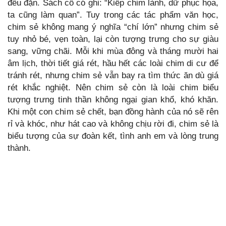
đều đặn. Sách cổ có ghi: “Kiếp chim lành, dữ phục họa,
ta cũng làm quan”. Tuy trong các tác phẩm văn học,
chim sẻ không mang ý nghĩa “chí lớn” nhưng chim sẻ
tuy nhỏ bé, vẹn toàn, lại còn tượng trưng cho sự giàu
sang, vững chãi. Mỗi khi mùa đông và tháng mười hai
âm lịch, thời tiết giá rét, hầu hết các loài chim di cư để
tránh rét, nhưng chim sẻ vẫn bay ra tìm thức ăn dù giá
rét khắc nghiệt. Nên chim sẻ còn là loài chim biểu
tượng trưng tinh thần không ngại gian khổ, khó khăn.
Khi một con chim sẻ chết, bạn đồng hành của nó sẽ rên
rỉ và khóc, như hát cao và không chịu rời đi, chim sẻ là
biểu tượng của sự đoàn kết, tình anh em và lòng trung
thành.