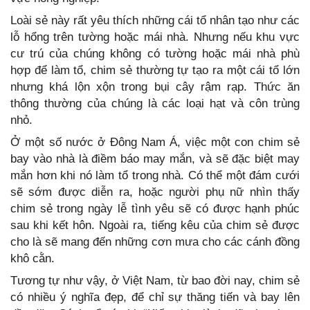
Loài sẻ này rất yêu thích những cái tổ nhân tạo như các
lỗ hổng trên tường hoặc mái nhà. Nhưng nếu khu vực
cư trú của chúng không có tường hoặc mái nhà phù
hợp để làm tổ, chim sẻ thường tự tạo ra một cái tổ lớn
nhưng khá lộn xộn trong bụi cây rậm rạp. Thức ăn
thông thường của chúng là các loại hạt và côn trùng
nhỏ.
Ở một số nước ở Đông Nam Á, việc một con chim sẻ
bay vào nhà là điềm báo may mắn, và sẽ đặc biệt may
mắn hơn khi nó làm tổ trong nhà. Có thể một đám cưới
sẽ sớm được diễn ra, hoặc người phụ nữ nhìn thấy
chim sẻ trong ngày lễ tình yêu sẽ có được hạnh phúc
sau khi kết hôn. Ngoài ra, tiếng kêu của chim sẻ được
cho là sẽ mang đến những cơn mưa cho các cánh đồng
khô cằn.
Tương tự như vậy, ở Việt Nam, từ bao đời nay, chim sẻ
có nhiều ý nghĩa đẹp, để chỉ sự thăng tiến và bay lên