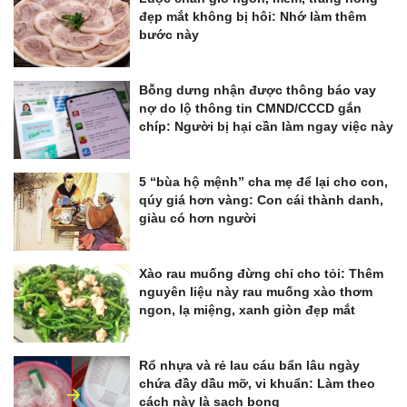
đẹp mắt không bị hôi: Nhớ làm thêm
bước này
Bỗng dưng nhận được thông báo vay
nợ do lộ thông tin CMND/CCCD gắn
chíp: Người bị hại cần làm ngay việc này
5 “bùa hộ mệnh” cha mẹ để lại cho con,
qúy giá hơn vàng: Con cái thành danh,
giàu có hơn người
Xào rau muống đừng chỉ cho tỏi: Thêm
nguyên liệu này rau muống xào thơm
ngon, lạ miệng, xanh giòn đẹp mắt
Rổ nhựa và rẻ lau cáu bẩn lâu ngày
chứa đầy dầu mỡ, vi khuẩn: Làm theo
cách này là sạch bong