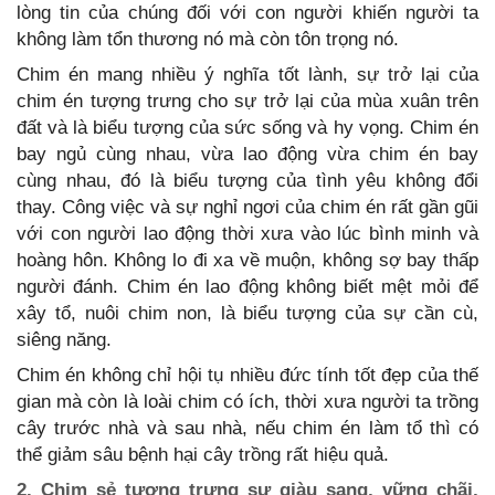
lòng tin của chúng đối với con người khiến người ta
không làm tổn thương nó mà còn tôn trọng nó.
Chim én mang nhiều ý nghĩa tốt lành, sự trở lại của
chim én tượng trưng cho sự trở lại của mùa xuân trên
đất và là biểu tượng của sức sống và hy vọng. Chim én
bay ngủ cùng nhau, vừa lao động vừa chim én bay
cùng nhau, đó là biểu tượng của tình yêu không đổi
thay. Công việc và sự nghỉ ngơi của chim én rất gần gũi
với con người lao động thời xưa vào lúc bình minh và
hoàng hôn. Không lo đi xa về muộn, không sợ bay thấp
người đánh. Chim én lao động không biết mệt mỏi để
xây tổ, nuôi chim non, là biểu tượng của sự cần cù,
siêng năng.
Chim én không chỉ hội tụ nhiều đức tính tốt đẹp của thế
gian mà còn là loài chim có ích, thời xưa người ta trồng
cây trước nhà và sau nhà, nếu chim én làm tổ thì có
thể giảm sâu bệnh hại cây trồng rất hiệu quả.
2. Chim sẻ tượng trưng sự giàu sang, vững chãi,