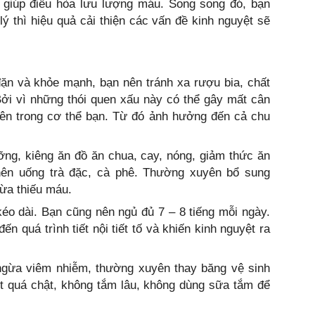
 giúp điều hòa lưu lượng máu. Song song đó, bạn
lý thì hiệu quả cải thiện các vấn đề kinh nguyệt sẽ
ặn và khỏe mạnh, bạn nên tránh xa rượu bia, chất
Bởi vì những thói quen xấu này có thể gây mất cân
bên trong cơ thể bạn. Từ đó ảnh hưởng đến cả chu
ỡng, kiêng ăn đồ ăn chua, cay, nóng, giảm thức ăn
ên uống trà đặc, cà phê. Thường xuyên bổ sung
gừa thiếu máu.
kéo dài. Bạn cũng nên ngủ đủ 7 – 8 tiếng mỗi ngày.
 quá trình tiết nội tiết tố và khiến kinh nguyệt ra
ngừa viêm nhiễm, thường xuyên thay băng vệ sinh
ót quá chật, không tắm lâu, không dùng sữa tắm để