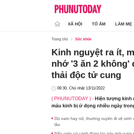
XÃ HỘI
TỔ ẤM
LÀM MẸ
Trang chủ
Sức khỏe
Kinh nguyệt ra ít, 
nhớ '3 ăn 2 không'
thải độc tử cung
09:30, Chủ nhật 13/11/2022
( PHUNUTODAY )
-
Hiện tượng kinh 
máu kinh bị ứ đọng nhiều ngày trong
Dù nam hay nữ, thường xuyên đi vệ sinh 
lâu
Nấu cơm cứ canh đúng lúc này mở vung sẽ