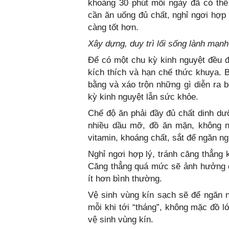
khoảng 30 phút mỗi ngày đã có thể
cần ăn uống đủ chất, nghỉ ngơi hợp 
càng tốt hơn.
Xây dựng, duy trì lối sống lành mạnh
Để có một chu kỳ kinh nguyệt đều đ
kích thích và hạn chế thức khuya. 
bằng và xáo trộn những gì diễn ra 
kỳ kinh nguyệt lẫn sức khỏe.
Chế độ ăn phải đầy đủ chất dinh dư
nhiều dầu mỡ, đồ ăn mặn, không n
vitamin, khoáng chất, sắt để ngăn n
Nghỉ ngơi hợp lý, tránh căng thẳng 
Căng thẳng quá mức sẽ ảnh hưởng đến
ít hơn bình thường.
Vệ sinh vùng kín sạch sẽ để ngăn 
mỗi khi tới “tháng”, không mặc đồ l
vệ sinh vùng kín.