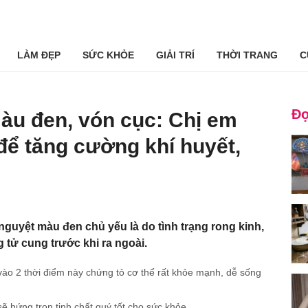
LÀM ĐẸP
SỨC KHỎE
GIẢI TRÍ
THỜI TRANG
C
Đọ
màu đen, vón cục: Chị em
 để tăng cường khí huyết,
nguyệt màu đen chủ yếu là do tình trạng rong kinh,
 tử cung trước khi ra ngoài.
vào 2 thời điểm này chứng tỏ cơ thể rất khỏe mạnh, dễ sống
 hứng trọn tinh chất quý tốt cho sức khỏe