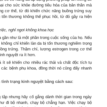
hại cho sức khỏe đường tiêu hóa của bản thân mà
ong cơ thể, từ đó khiến chức năng buồng trứng suy
tổn thương không thể phục hồi, từ đó gây ra hiện
việc, nghỉ ngơi không khoa học
ya gần như là một phần trong cuộc sống của họ. Nếu
không chỉ khiến làn da bị tổn thương nghiêm trọng
ng trứng. Thậm chí, lượng estrogen trong cơ thể
inh nguyệt ra ít hơn.
ít sẽ khiến cho nhiều rác thải và chất độc tích tụ
ạt các bệnh phụ khoa, đồng thời nó cũng đẩy nhanh
n tình trạng kinh nguyệt bằng cách sau:
g tập nhưng hãy cố gắng dành thời gian trong ngày
hư đi bộ nhanh, chạy bộ chẳng hạn. Việc chạy bộ