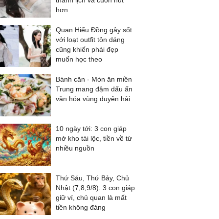
thanh lịch và cuốn hút
hơn
Quan Hiểu Đồng gây sốt
với loạt outfit tôn dáng
cũng khiến phái đẹp
muốn học theo
Bánh căn - Món ăn miền
Trung mang đậm dấu ấn
văn hóa vùng duyên hải
10 ngày tới: 3 con giáp
mở kho tài lộc, tiền về từ
nhiều nguồn
Thứ Sáu, Thứ Bảy, Chủ
Nhật (7,8,9/8): 3 con giáp
giữ ví, chủ quan là mất
tiền không đáng