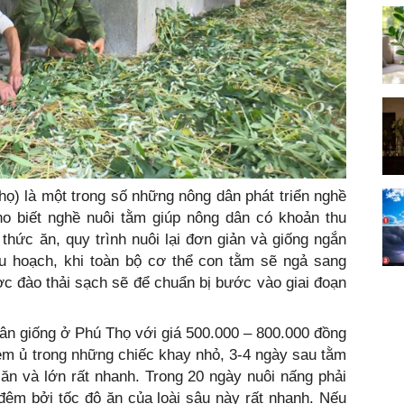
ọ) là một trong số những nông dân phát triển nghề
ho biết nghề nuôi tằm giúp nông dân có khoản thu
thức ăn, quy trình nuôi lại đơn giản và giống ngắn
hu hoạch, khi toàn bộ cơ thể con tằm sẽ ngả sang
ợc đào thải sạch sẽ để chuẩn bị bước vào giai đoạn
ân giống ở Phú Thọ với giá 500.000 – 800.000 đồng
em ủ trong những chiếc khay nhỏ, 3-4 ngày sau tằm
ăn và lớn rất nhanh. Trong 20 ngày nuôi nấng phải
 đêm bởi tốc độ ăn của loài sâu này rất nhanh. Nếu