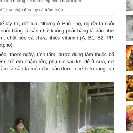
trở lên nhưng lúc nào cũng thiếu người làm
t”, thu nhập đều tay cả trăm triệu
ể lấy tơ, dệt lụa. Nhưng ở Phú Thọ, người ta nuôi
vì nuôi bằng lá sắn chứ không phải bằng lá dâu như
ạm, chất béo và chứa nhiều vitamin (A, B1, B2, PP,
otpho).
béo, thơm ngậy, tính tấm, được dùng làm thuốc bổ
ém, trẻ em chậm lớn, phụ nữ sau khi đẻ ít sữa, cơ
tằm lá sắn là món đặc sản được chế biến rang, ăn