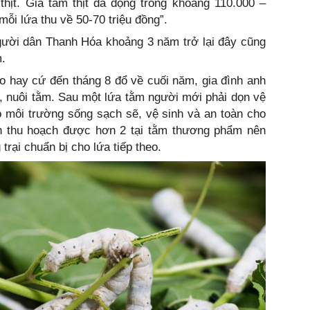
hịt. Giá tằm thịt da động trong khoảng 110.000 –
mỗi lứa thu về 50-70 triệu đồng”.
gười dân Thanh Hóa khoảng 3 năm trở lại đây cũng
m.
 hay cứ đến tháng 8 đổ về cuối năm, gia đình anh
ạt, nuôi tằm. Sau một lứa tằm người mới phải dọn vệ
 môi trường sống sạch sẽ, vệ sinh và an toàn cho
anh thu hoạch được hơn 2 tại tằm thương phẩm nên
rại chuẩn bị cho lứa tiếp theo.