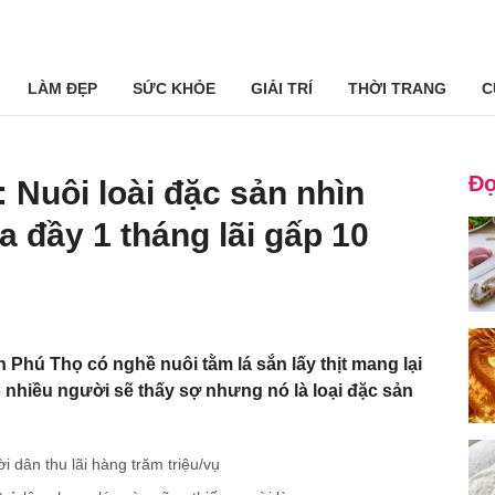
LÀM ĐẸP
SỨC KHỎE
GIẢI TRÍ
THỜI TRANG
C
Đọ
 Nuôi loài đặc sản nhìn
 đầy 1 tháng lãi gấp 10
h Phú Thọ có nghề nuôi tằm lá sắn lấy thịt mang lại
 có nhiều người sẽ thấy sợ nhưng nó là loại đặc sản
i dân thu lãi hàng trăm triệu/vụ