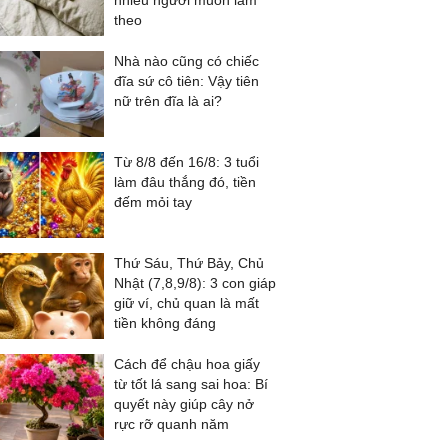
nhiều người muốn làm
theo
Nhà nào cũng có chiếc
đĩa sứ cô tiên: Vậy tiên
nữ trên đĩa là ai?
Từ 8/8 đến 16/8: 3 tuổi
làm đâu thắng đó, tiền
đếm mỏi tay
Thứ Sáu, Thứ Bảy, Chủ
Nhật (7,8,9/8): 3 con giáp
giữ ví, chủ quan là mất
tiền không đáng
Cách để chậu hoa giấy
từ tốt lá sang sai hoa: Bí
quyết này giúp cây nở
rực rỡ quanh năm