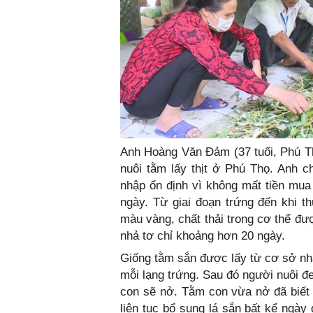
Anh Hoàng Văn Đảm (37 tuổi, Phú Th
nuôi tằm lấy thịt ở Phú Thọ. Anh c
nhập ổn định vì không mất tiền mua 
ngày. Từ giai đoạn trứng đến khi t
màu vàng, chất thải trong cơ thể đư
nhả tơ chỉ khoảng hơn 20 ngày.
Giống tằm sắn được lấy từ cơ sở nh
mỗi lạng trứng. Sau đó người nuôi đ
con sẽ nở. Tằm con vừa nở đã biết 
liên tục bổ sung lá sắn bất kể ngày