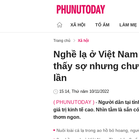
XÃ HỘI
TỔ ẤM
LÀM MẸ
Trang chủ
Xã hội
Nghề lạ ở Việt Nam:
thấy sợ nhưng chưa
lần
15:14, Thứ năm 10/11/2022
( PHUNUTODAY )
-
Người dân tại tỉn
giá trị kinh tế cao. Nhìn tằm là sắn
thơm ngon.
Nuôi loài cá lạ trong ao hồ bỏ hoang, ngườ