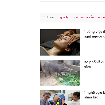
nghề lạ
nuôi tằm lá sắn
nghề
Từ khóa:
FaceBook
4 công việc 
ngất ngưởn
Bỏ phố về qu
năm
4 nghề cực l
nhân lực