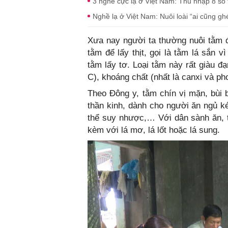
3 nghề cực lạ ở Việt Nam: Thu nhập 8 số 
Nghề lạ ở Việt Nam: Nuôi loài “ai cũng ghé
Xưa nay người ta thường nuôi tằm đ
tằm để lấy thịt, gọi là tằm lá sắn 
tằm lấy tơ. Loại tằm này rất giàu đ
C), khoáng chất (nhất là canxi và ph
Theo Đông y, tằm chín vị mặn, bùi 
thần kinh, dành cho người ăn ngủ k
thể suy nhược,… Với dân sành ăn, 
kèm với lá mơ, lá lốt hoặc lá sung.