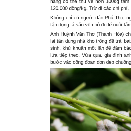
nấng có thể thu về hơn 100kg tằm t
120.000 đồng/kg. Trừ đi các chi phí, 
Không chỉ có người dân Phú Thọ, n
tận dụng lá sắn vốn bỏ đi để nuôi tằ
Anh Huỳnh Văn Thơ (Thanh Hóa) cho
lại tận dụng nhà kho trống để trải b
sinh, khử khuẩn một lần để đảm bảo
lứa tiếp theo. Vừa qua, gia đình 
bước vào công đoạn dọn dẹp chuồng t