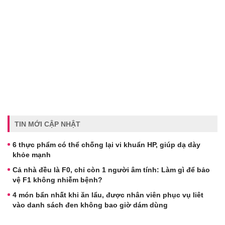
TIN MỚI CẬP NHẬT
6 thực phẩm có thể chống lại vi khuẩn HP, giúp dạ dày
khỏe mạnh
Cả nhà đều là F0, chỉ còn 1 người âm tính: Làm gì để bảo
vệ F1 không nhiễm bệnh?
4 món bẩn nhất khi ăn lẩu, được nhân viên phục vụ liêt
vào danh sách đen không bao giờ dám dùng