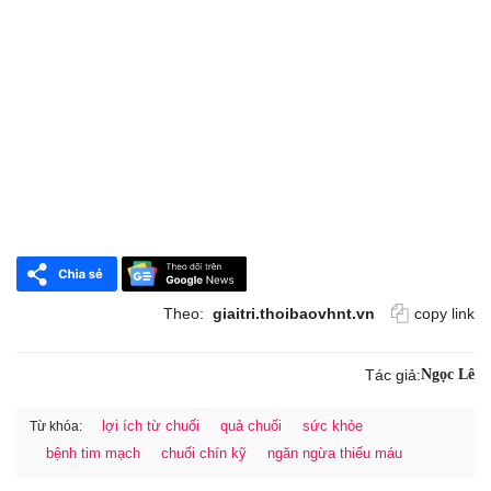
Theo:
giaitri.thoibaovhnt.vn
copy link
Tác giả:
Ngọc Lê
lợi ích từ chuối
quả chuối
sức khỏe
Từ khóa:
bệnh tim mạch
chuối chín kỹ
ngăn ngừa thiếu máu