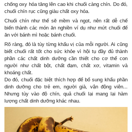
chống oxy hóa tăng lên cao khi chuối càng chín. Do đó,
chuối chín rục cũng giàu chất oxy hóa.
Chuối chín như thế sẽ mềm và ngọt, nên rất dễ chế
biến thành các món ăn nghiền ví dụ như mứt chuối để
ăn với bánh mì hoặc bánh chuối.
Rõ ràng, đó là tùy từng khẩu vị của mỗi người. Ai cũng
biết chuối rất tốt cho sức khỏe vì hội tụ đầy đủ thành
phần các chất dinh dưỡng cần thiết cho cơ thể con
người như chất bột, chất đạm, chất xơ, vitamin và
khoáng chất.
Do đó, chuối đặc biệt thích hợp để bổ sung khẩu phần
dinh dưỡng cho trẻ em, người già, vận động viên...
Nhưng tùy vào độ chín, quả chuối lại mang lại hàm
lượng chất dinh dưỡng khác nhau.