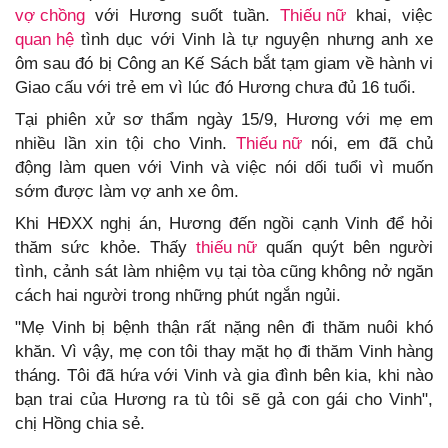
vợ chồng
với Hương suốt tuần.
Thiếu nữ
khai, việc
quan hệ
tình dục với Vinh là tự nguyện nhưng anh xe
ôm sau đó bị Công an Kế Sách bắt tạm giam về hành vi
Giao cấu với trẻ em vì lúc đó Hương chưa đủ 16 tuổi.
Tại phiên xử sơ thẩm ngày 15/9, Hương với mẹ em
nhiều lần xin tội cho Vinh.
Thiếu nữ
nói, em đã chủ
động làm quen với Vinh và việc nói dối tuổi vì muốn
sớm được làm vợ anh xe ôm.
Khi HĐXX nghị án, Hương đến ngồi cạnh Vinh để hỏi
thăm sức khỏe. Thấy
thiếu nữ
quấn quýt bên người
tình, cảnh sát làm nhiệm vụ tại tòa cũng không nở ngăn
cách hai người trong những phút ngắn ngủi.
"Mẹ Vinh bị bệnh thận rất nặng nên đi thăm nuôi khó
khăn. Vì vậy, mẹ con tôi thay mặt họ đi thăm Vinh hàng
tháng. Tôi đã hứa với Vinh và gia đình bên kia, khi nào
bạn trai của Hương ra tù tôi sẽ gả con gái cho Vinh",
chị Hồng chia sẻ.