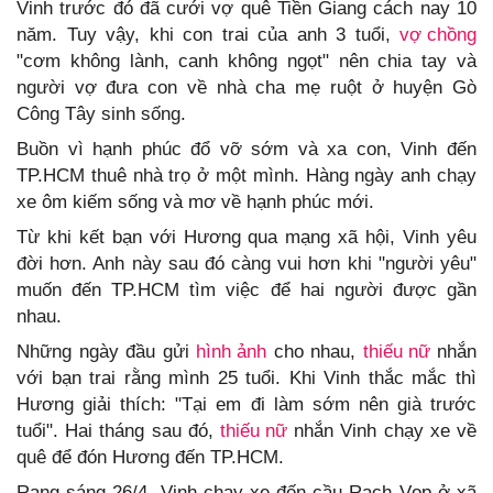
Vinh trước đó đã cưới vợ quê Tiền Giang cách nay 10
năm. Tuy vậy, khi con trai của anh 3 tuổi,
vợ chồng
"cơm không lành, canh không ngọt" nên chia tay và
người vợ đưa con về nhà cha mẹ ruột ở huyện Gò
Công Tây sinh sống.
Buồn vì hạnh phúc đổ vỡ sớm và xa con, Vinh đến
TP.HCM thuê nhà trọ ở một mình. Hàng ngày anh chạy
xe ôm kiếm sống và mơ về hạnh phúc mới.
Từ khi kết bạn với Hương qua mạng xã hội, Vinh yêu
đời hơn. Anh này sau đó càng vui hơn khi "người yêu"
muốn đến TP.HCM tìm việc để hai người được gần
nhau.
Những ngày đầu gửi
hình ảnh
cho nhau,
thiếu nữ
nhắn
với bạn trai rằng mình 25 tuổi. Khi Vinh thắc mắc thì
Hương giải thích: "Tại em đi làm sớm nên già trước
tuổi". Hai tháng sau đó,
thiếu nữ
nhắn Vinh chạy xe về
quê để đón Hương đến TP.HCM.
Rạng sáng 26/4, Vinh chạy xe đến cầu Rạch Vọp ở xã