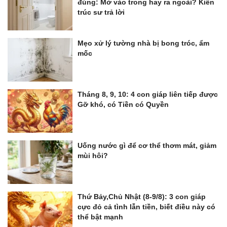
đúng: Mở vào trong hay ra ngoài? Kiến
trúc sư trả lời
Mẹo xử lý tường nhà bị bong tróc, ẩm
mốc
Tháng 8, 9, 10: 4 con giáp liên tiếp được
Gỡ khó, có Tiền có Quyền
Uống nước gì để cơ thể thơm mát, giảm
mùi hôi?
Thứ Bảy,Chủ Nhật (8-9/8): 3 con giáp
cực đỏ cả tình lẫn tiền, biết điều này có
thể bật mạnh