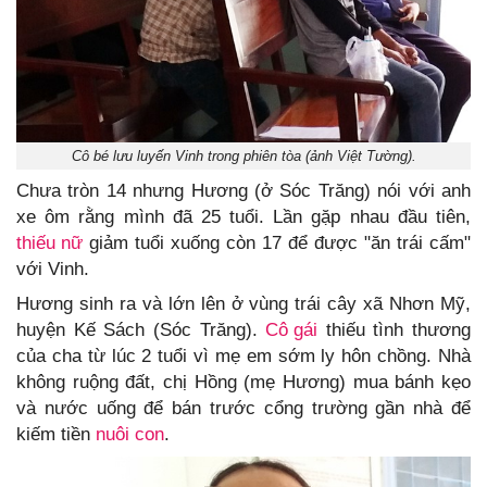
Cô bé lưu luyến Vinh trong phiên tòa (ảnh Việt Tường).
Chưa tròn 14 nhưng Hương (ở Sóc Trăng) nói với anh
xe ôm rằng mình đã 25 tuổi. Lần gặp nhau đầu tiên,
thiếu nữ
giảm tuổi xuống còn 17 để được "ăn trái cấm"
với Vinh.
Hương sinh ra và lớn lên ở vùng trái cây xã Nhơn Mỹ,
huyện Kế Sách (Sóc Trăng).
Cô gái
thiếu tình thương
của cha từ lúc 2 tuổi vì mẹ em sớm ly hôn chồng. Nhà
không ruộng đất, chị Hồng (mẹ Hương) mua bánh kẹo
và nước uống để bán trước cổng trường gần nhà để
kiếm tiền
nuôi con
.