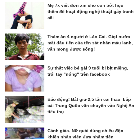
Mẹ 7x viết đơn xin cho con bớt học
thêm để hoạt động nghệ thuật gây tranh
cãi
Thảm án 4 người ở Lào Cai: Giọt nước
mắt đầu tiên của tên sát nhân máu lạnh,
vẫn mong được sống!
Sự thật việc bé gái 9 tuổi bị bịt miệng,
trói tay "nóng" trên facebook
Báo động: Bắt giữ 2,5 tấn cải thảo, bắp
cải Trung Quốc vận chuyển vào Nghệ An
tiêu thụ
Cảnh giác: Nữ quái dùng chiêu độc
khiến nhân viên đưa nhầm tiền