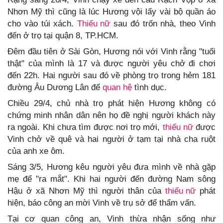
Nhơn Mỹ thì cũng là lúc Hương vội lấy vài bộ quần áo
cho vào túi xách.
Thiếu nữ
sau đó trốn nhà, theo Vinh
đến ở trọ tại quận 8, TP.HCM.
Đêm đầu tiên ở Sài Gòn, Hương nói với Vinh rằng "tuổi
thật" của mình là 17 và được người yêu chở đi chơi
đến 22h. Hai người sau đó về phòng trọ trong hẻm 181
đường Âu Dương Lân để
quan hệ
tình dục.
Chiều 29/4, chủ nhà trọ phát hiện Hương không có
chứng minh nhân dân nên họ đề nghị người khách này
ra ngoài. Khi chưa tìm được nơi trọ mới,
thiếu nữ
được
Vinh chở về quê và hai người ở tạm tại nhà cha ruột
của anh xe ôm.
Sáng 3/5, Hương kêu người yêu đưa mình về nhà gặp
mẹ để "ra mắt". Khi hai người đến đường Nam sông
Hậu ở xã Nhơn Mỹ thì người thân của
thiếu nữ
phát
hiện, báo công an mời Vinh về trụ sở để thẩm vấn.
Tại cơ quan công an, Vinh thừa nhận sống như