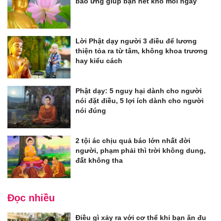
báo ứng giúp bạn hết khổ mỗi ngày
Lời Phật dạy người 3 điều để lương
thiện tỏa ra từ tâm, không khoa trương
hay kiểu cách
Phật dạy: 5 nguy hại dành cho người
nói đặt điều, 5 lợi ích dành cho người
nói đúng
2 tội ác chịu quả báo lớn nhất đời
người, phạm phải thì trời không dung,
đất không tha
Đọc nhiều
Điều gì xảy ra với cơ thể khi bạn ăn đu