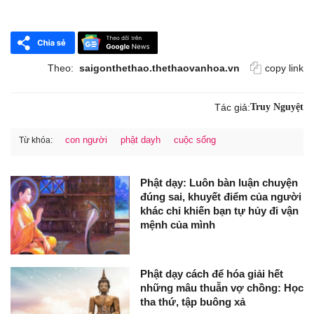
Theo:
saigonthethao.thethaovanhoa.vn
copy link
Tác giả:
Truy Nguyệt
con người
phật dayh
cuộc sống
Từ khóa:
Phật dạy: Luôn bàn luận chuyện
đúng sai, khuyết điểm của người
khác chỉ khiến bạn tự hủy đi vận
mệnh của mình
Phật dạy cách để hóa giải hết
những mâu thuẫn vợ chồng: Học
tha thứ, tập buông xả