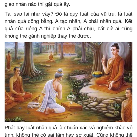
gieo nhân nào thì gặt quả ấy.
Tại sao lại như vậy? Đó là quy luật của vũ trụ, là luật
nhân quả công bằng. A tạo nhân, A phải nhận quả. Kết
quả của riêng A thì chính A phải chịu, bất cứ ai cũng
không thể gánh nghiệp thay thế được.
Phật dạy luật nhân quả là chuẩn xác và nghiêm khắc vô
tình, không thể có sai lầm hay sơ xuất. Cũng không thể