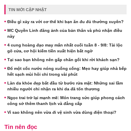
TIN MỚI CẬP NHẬT
Điều gì xảy ra với cơ thể khi bạn ăn đu đủ thường xuyên?
MC Quyền Linh đăng ảnh của bản thân và phủ nhận điều
này
4 cung hoàng đạo may mắn nhất cuối tuần 8 - 9/8: Tài lộc
gõ cửa, cơ hội kiếm tiền xuất hiện bất ngờ
Tại sao bạn không nên gấp chăn gối khi rời khách sạn?
Đổ một cốc nước nóng xuống cống: Mẹo hay giúp nhà bếp
hết sạch mùi hôi chỉ trong vài phút
Làn da khỏe đẹp bắt đầu từ bước rửa mặt: Những sai lầm
nhiều người chỉ nhận ra khi da đã tổn thương
Ngọc trai trở lại mạnh mẽ: Món trang sức giúp phong cách
công sở thêm thanh lịch và đẳng cấp
Vì sao không nên vừa đi vệ sinh vừa dùng điện thoại?
Tin nên đọc