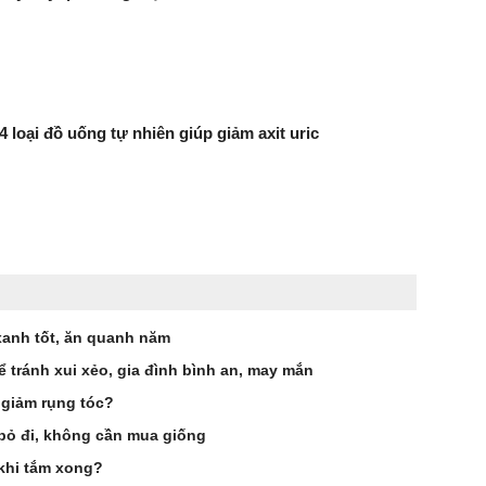
 4 loại đồ uống tự nhiên giúp giảm axit uric
 xanh tốt, ăn quanh năm
ể tránh xui xẻo, gia đình bình an, may mắn
 giảm rụng tóc?
c bỏ đi, không cần mua giống
khi tắm xong?