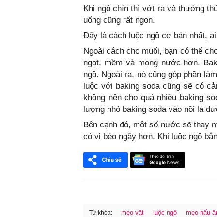
Khi ngô chín thì vớt ra và thưởng t
uống cũng rất ngon.
Đây là cách luộc ngô cơ bản nhất, ai
Ngoài cách cho muối, bạn có thể cho
ngọt, mềm và mọng nước hơn. Bakin
ngô. Ngoài ra, nó cũng góp phần là
luộc với baking soda cũng sẽ có cả
không nên cho quá nhiều baking sod
lượng nhỏ baking soda vào nồi là đư
Bên cạnh đó, một số nước sẽ thay m
có vị béo ngậy hơn. Khi luộc ngô bằn
mẹo vặt
luộc ngô
mẹo nấu ă
Từ khóa: