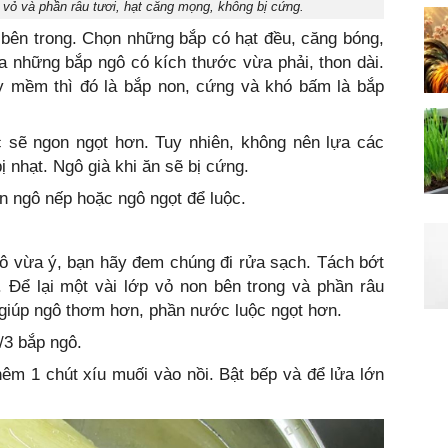
vỏ và phần râu tươi, hạt căng mọng, không bị cứng.
 bên trong. Chọn những bắp có hạt đều, căng bóng,
a những bắp ngô có kích thước vừa phải, thon dài.
 mềm thì đó là bắp non, cứng và khó bấm là bắp
c sẽ ngon ngọt hơn. Tuy nhiên, không nên lựa các
bị nhạt. Ngô già khi ăn sẽ bị cứng.
n ngô nếp hoặc ngô ngọt để luộc.
ô vừa ý, bạn hãy đem chúng đi rửa sạch. Tách bớt
 Để lại một vài lớp vỏ non bên trong và phần râu
 giúp ngô thơm hơn, phần nước luộc ngọt hơn.
/3 bắp ngô.
êm 1 chút xíu muối vào nồi. Bật bếp và để lửa lớn