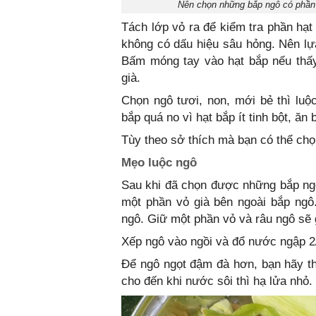
Nên chọn những bắp ngô có phần 
Tách lớp vỏ ra để kiểm tra phần hạt
không có dấu hiệu sâu hỏng. Nên lự
Bấm móng tay vào hạt bắp nếu thấy
già.
Chọn ngô tươi, non, mới bẻ thì luộ
bắp quá no vì hạt bắp ít tinh bột, ăn 
Tùy theo sở thích mà bạn có thể chọ
Mẹo luộc ngô
Sau khi đã chọn được những bắp ng
một phần vỏ già bên ngoài bắp ngô.
ngô. Giữ một phần vỏ và râu ngô sẽ
Xếp ngô vào ngồi và đổ nước ngập 2
Để ngô ngọt đậm đà hơn, bạn hãy th
cho đến khi nước sôi thì hạ lửa nhỏ.