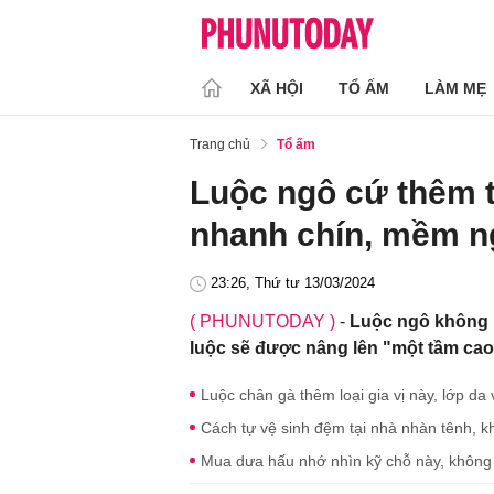
XÃ HỘI
TỔ ẤM
LÀM MẸ
Trang chủ
Tổ ấm
Luộc ngô cứ thêm 
nhanh chín, mềm n
23:26, Thứ tư 13/03/2024
( PHUNUTODAY )
-
Luộc ngô không 
luộc sẽ được nâng lên "một tầm cao
Luộc chân gà thêm loại gia vị này, lớp da
Cách tự vệ sinh đệm tại nhà nhàn tênh,
Mua dưa hấu nhớ nhìn kỹ chỗ này, không 