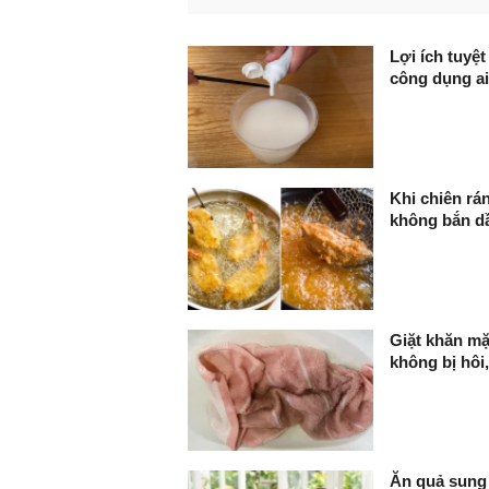
FaceBook
Lợi ích tuyệ
công dụng a
Khi chiên rá
không bắn d
Giặt khăn mặ
không bị hôi
Ăn quả sung 