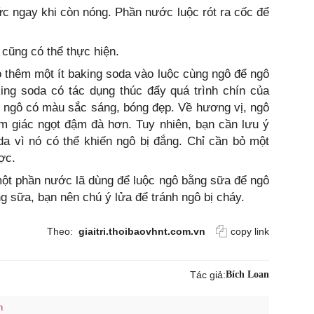
hức ngay khi còn nóng. Phần nước luộc rót ra cốc để
 cũng có thể thực hiện.
 thêm một ít baking soda vào luộc cùng ngô để ngô
g soda có tác dụng thúc đẩy quá trình chín của
m ngô có màu sắc sáng, bóng đẹp. Về hương vị, ngô
m giác ngọt đậm đà hơn. Tuy nhiên, bạn cần lưu ý
a vì nó có thể khiến ngô bị đắng. Chỉ cần bỏ một
ợc.
ột phần nước lã dùng để luộc ngô bằng sữa để ngô
g sữa, bạn nên chú ý lửa để tránh ngô bị cháy.
Theo:
giaitri.thoibaovhnt.com.vn
copy link
Tác giả:
Bích Loan
n