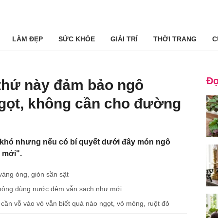
LÀM ĐẸP
SỨC KHỎE
GIẢI TRÍ
THỜI TRANG
C
Đọ
thứ này đảm bảo ngô
gọt, không cần cho đường
khó nhưng nếu có bí quyết dưới đây món ngô
 mới".
 vàng óng, giòn sần sật
 không dùng nước đệm vẫn sạch như mới
cần vỗ vào vỏ vẫn biết quả nào ngọt, vỏ mỏng, ruột đỏ