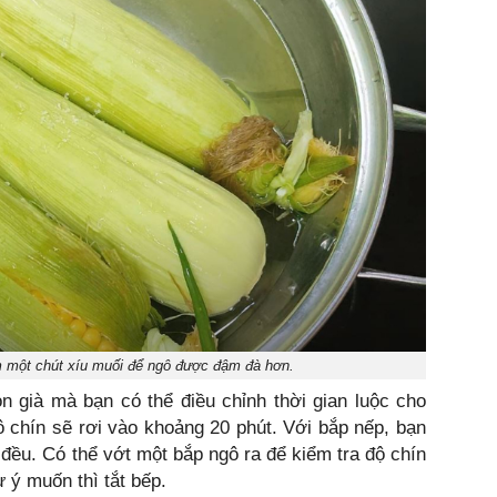
m một chút xíu muối để ngô được đậm đà hơn.
n già mà bạn có thể điều chỉnh thời gian luộc cho
ô chín sẽ rơi vào khoảng 20 phút. Với bắp nếp, bạn
 đều. Có thể vớt một bắp ngô ra để kiểm tra độ chín
 ý muốn thì tắt bếp.