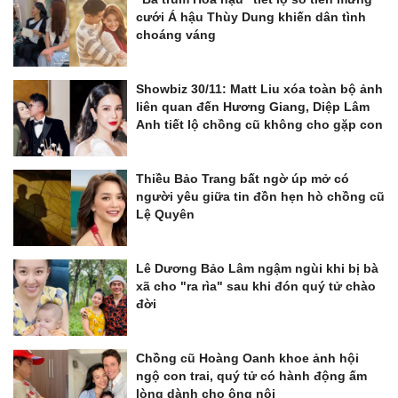
cưới Á hậu Thùy Dung khiến dân tình
choáng váng
Showbiz 30/11: Matt Liu xóa toàn bộ ảnh
liên quan đến Hương Giang, Diệp Lâm
Anh tiết lộ chồng cũ không cho gặp con
Thiều Bảo Trang bất ngờ úp mở có
người yêu giữa tin đồn hẹn hò chồng cũ
Lệ Quyên
Lê Dương Bảo Lâm ngậm ngùi khi bị bà
xã cho "ra rìa" sau khi đón quý tử chào
đời
Chồng cũ Hoàng Oanh khoe ảnh hội
ngộ con trai, quý tử có hành động ấm
lòng dành cho ông nội