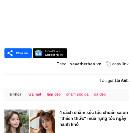
Theo:
xevathethao.vn
copy link
Tác giả:
Hạ Anh
rửa mặt
làm đẹp
chăm sóc da
da đẹp
Từ khóa:
4 cách chăm sóc tóc chuẩn salon
"thách thức" mùa rụng tóc ngày
hanh khô