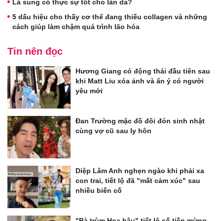
Lá sung có thực sự tốt cho làn da?
5 dấu hiệu cho thấy cơ thể đang thiếu collagen và những
cách giúp làm chậm quá trình lão hóa
Tin nên đọc
Hương Giang có động thái đầu tiên sau
khi Matt Liu xóa ảnh và ẩn ý có người
yêu mới
Đan Trường mặc đồ đôi đón sinh nhật
cùng vợ cũ sau ly hôn
Diệp Lâm Anh nghẹn ngào khi phải xa
con trai, tiết lộ đã "mất cảm xúc" sau
nhiều biến cố
"Bà trùm Hoa hậu" tiết lộ số tiền mừng