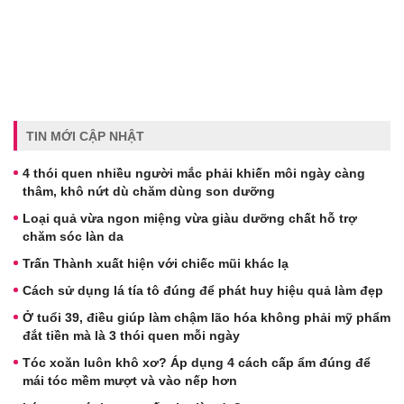
TIN MỚI CẬP NHẬT
4 thói quen nhiều người mắc phải khiến môi ngày càng
thâm, khô nứt dù chăm dùng son dưỡng
Loại quả vừa ngon miệng vừa giàu dưỡng chất hỗ trợ
chăm sóc làn da
Trấn Thành xuất hiện với chiếc mũi khác lạ
Cách sử dụng lá tía tô đúng để phát huy hiệu quả làm đẹp
Ở tuổi 39, điều giúp làm chậm lão hóa không phải mỹ phẩm
đắt tiền mà là 3 thói quen mỗi ngày
Tóc xoăn luôn khô xơ? Áp dụng 4 cách cấp ẩm đúng để
mái tóc mềm mượt và vào nếp hơn