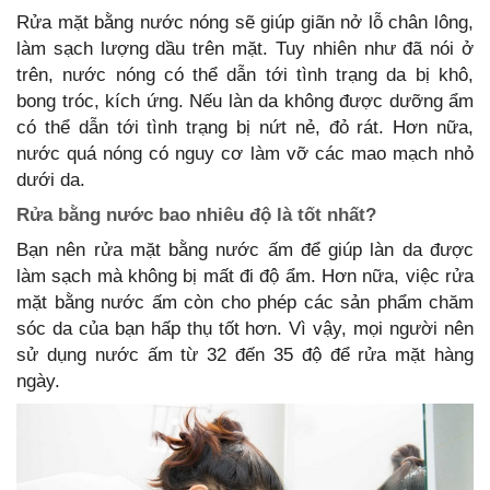
Rửa mặt bằng nước nóng sẽ giúp giãn nở lỗ chân lông,
làm sạch lượng dầu trên mặt. Tuy nhiên như đã nói ở
trên, nước nóng có thể dẫn tới tình trạng da bị khô,
bong tróc, kích ứng. Nếu làn da không được dưỡng ẩm
có thể dẫn tới tình trạng bị nứt nẻ, đỏ rát. Hơn nữa,
nước quá nóng có nguy cơ làm vỡ các mao mạch nhỏ
dưới da.
Rửa bằng nước bao nhiêu độ là tốt nhất?
Bạn nên rửa mặt bằng nước ấm để giúp làn da được
làm sạch mà không bị mất đi độ ẩm. Hơn nữa, việc rửa
mặt bằng nước ấm còn cho phép các sản phẩm chăm
sóc da của bạn hấp thụ tốt hơn. Vì vậy, mọi người nên
sử dụng nước ấm từ 32 đến 35 độ để rửa mặt hàng
ngày.