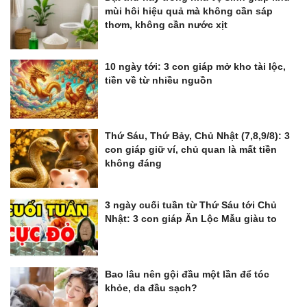
mùi hôi hiệu quả mà không cần sáp
thơm, không cần nước xịt
10 ngày tới: 3 con giáp mở kho tài lộc,
tiền về từ nhiều nguồn
Thứ Sáu, Thứ Bảy, Chủ Nhật (7,8,9/8): 3
con giáp giữ ví, chủ quan là mất tiền
không đáng
3 ngày cuối tuần từ Thứ Sáu tới Chủ
Nhật: 3 con giáp Ăn Lộc Mẫu giàu to
Bao lâu nên gội đầu một lần để tóc
khỏe, da đầu sạch?