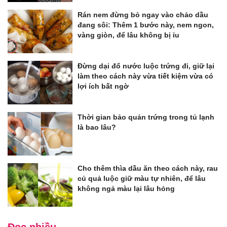
Rán nem đừng bỏ ngay vào chảo dầu
đang sôi: Thêm 1 bước này, nem ngon,
vàng giòn, để lâu không bị ỉu
Đừng dại đổ nước luộc trứng đi, giữ lại
làm theo cách này vừa tiết kiệm vừa có
lợi ích bất ngờ
Thời gian bảo quản trứng trong tủ lạnh
là bao lâu?
Cho thêm thìa dầu ăn theo cách này, rau
củ quả luộc giữ màu tự nhiên, để lâu
không ngả màu lại lâu hỏng
Đọc nhiều