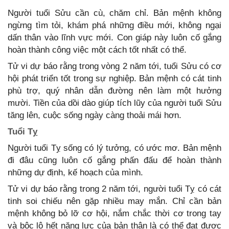
Người tuổi Sửu cần cù, chăm chỉ. Bản mệnh không
ngừng tìm tỏi, khám phá những điều mới, không ngại
dấn thân vào lĩnh vực mới. Con giáp này luôn cố gắng
hoàn thành công việc một cách tốt nhất có thể.
Tử vi dự báo rằng trong vòng 2 năm tới, tuổi Sửu có cơ
hội phát triển tốt trong sự nghiệp. Bản mệnh có cát tinh
phù trợ, quý nhân dẫn đường nên làm một hưởng
mười. Tiền của dồi dào giúp tích lũy của người tuổi Sửu
tăng lên, cuộc sống ngày càng thoải mái hơn.
Tuổi Tỵ
Người tuổi Tỵ sống có lý tưởng, có ước mơ. Bản mệnh
đi đâu cũng luôn cố gắng phấn đấu để hoàn thành
những dự định, kế hoạch của mình.
Tử vi dự báo rằng trong 2 năm tới, người tuổi Tỵ có cát
tinh soi chiếu nên gặp nhiều may mắn. Chỉ cần bản
mệnh không bỏ lỡ cơ hội, nắm chắc thời cơ trong tay
và bộc lộ hết năng lực của bản thân là có thể đạt được