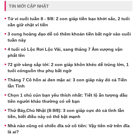
TIN MỚI CẬP NHẬT
Tử vi cuối tuần 8 - 9/8: 2 con giáp tiền bạc khởi sắc, 2 tuổi
cần giữ chặt ví tiền
3 cung hoàng đạo dễ có thêm khoản tiền bất ngờ vào cuối
tuần này
4 tuổi có Lộc Rơi Lộc Vãi, sang tháng 7 Âm vượng vận
phất lên
72 giờ vàng sắp tới: 2 con giáp khôn khéo dễ trúng lớn, 1
tuổi cónguồn thu phụ bất ngờ
Tháng 7 Cô hồn ai đen mặc ai: 3 con giáp này đỏ cả Tiền
lẫn Tình
Chọn 1 chú cún bạn yêu thích nhất: Tiết lộ ấn tượng đầu
tiên người khác thường có về bạn
Thứ Bảy,Chủ Nhật (8-9/8): 3 con giáp cực đỏ cả tình lẫn
tiền, biết điều này có thể bật mạnh
Nhà nào cũng có chiếc đĩa sứ cô tiên: Vậy tiên nữ trên đĩa
là ai?