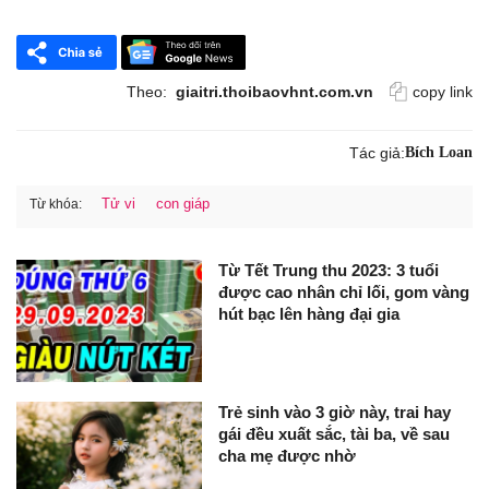
Theo:
giaitri.thoibaovhnt.com.vn
copy link
Tác giả:
Bích Loan
Tử vi
con giáp
Từ khóa:
Từ Tết Trung thu 2023: 3 tuổi
được cao nhân chỉ lối, gom vàng
hút bạc lên hàng đại gia
Trẻ sinh vào 3 giờ này, trai hay
gái đều xuất sắc, tài ba, về sau
cha mẹ được nhờ