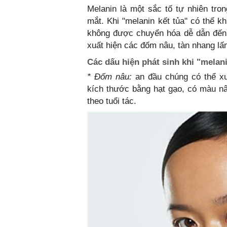
Melanin là một sắc tố tự nhiên tro
mắt. Khi "melanin kết tủa" có thể k
không được chuyển hóa dễ dẫn đến 
xuất hiện các đốm nâu, tàn nhang lấ
Các dấu hiện phát sinh khi "melani
* Đốm nâu:
an đầu chúng có thể xu
kích thước bằng hạt gạo, có màu n
theo tuổi tác.