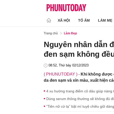
XÃ HỘI
TỔ ẤM
LÀM MẸ
Trang chủ
Làm Đẹp
Nguyên nhân dẫn đ
đen sạm không đều 
08:52, Thứ bảy 02/12/2023
( PHUNUTODAY )
-
Khi không được 
da đen sạm và xỉn màu, xuất hiện cá
4 xu hướng trang điểm cô dâu giúp nàng t
Dùng serum thông thường sẽ không đủ đ
“Tiên nữ cử tạ” bật mí tuyệ chiêu giữ dán