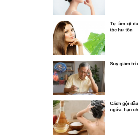
Tự làm xịt d
tóc hư tổn
Suy giảm trí
Cách gội đầu
ngứa, hạn c