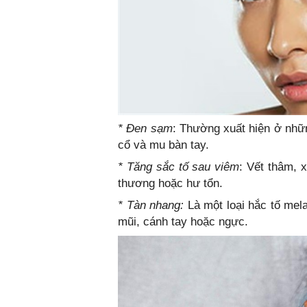
* Đen sạm
: Thường xuất hiện ở nhữn
cổ và mu bàn tay.
* Tăng sắc tố sau viêm
: Vết thâm, 
thương hoặc hư tổn.
* Tàn nhang:
Là một loại hắc tố mel
mũi, cánh tay hoặc ngực.