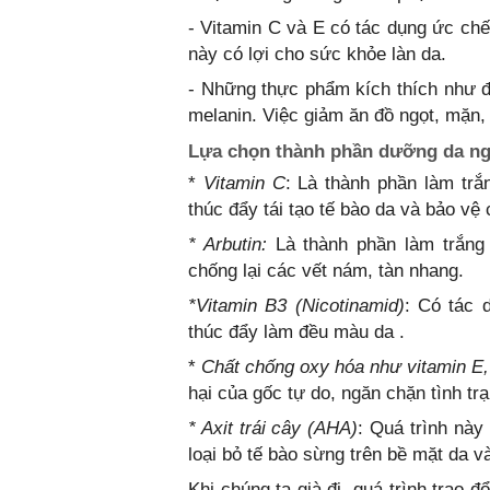
- Vitamin C và E có tác dụng ức chế
này có lợi cho sức khỏe làn da.
- Những thực phẩm kích thích như 
melanin. Việc giảm ăn đồ ngọt, mặn, 
Lựa chọn thành phần dưỡng da ngă
*
Vitamin C
: Là thành phần làm trắ
thúc đẩy tái tạo tế bào da và bảo vệ
* Arbutin:
Là thành phần làm trắng 
chống lại các vết nám, tàn nhang.
*Vitamin B3 (Nicotinamid)
: Có tác 
thúc đẩy làm đều màu da .
*
Chất chống oxy hóa như vitamin E, g
hại của gốc tự do, ngăn chặn tình trạ
* Axit trái cây (AHA)
: Quá trình này s
loại bỏ tế bào sừng trên bề mặt da v
Khi chúng ta già đi, quá trình trao 