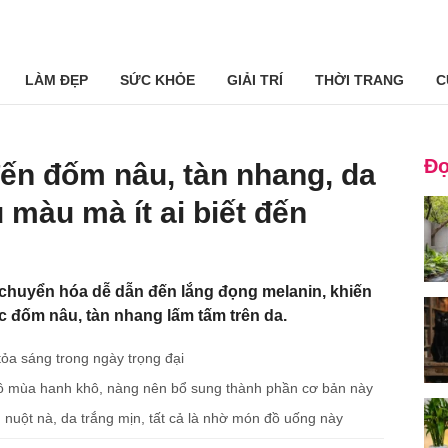
LÀM ĐẸP
SỨC KHỎE
GIẢI TRÍ
THỜI TRANG
C
Đọ
ến đốm nâu, tàn nhang, da
màu mà ít ai biết đến
chuyển hóa dễ dẫn đến lắng đọng melanin, khiến
c đốm nâu, tàn nhang lấm tấm trên da.
ỏa sáng trong ngày trọng đại
ô mùa hanh khô, nàng nên bổ sung thành phần cơ bản này
g nuột nà, da trắng mịn, tất cả là nhờ món đồ uống này