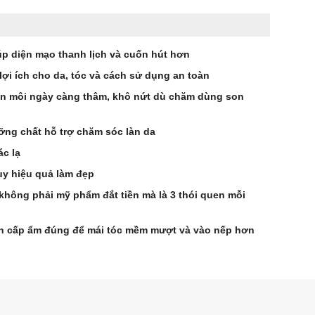
úp diện mạo thanh lịch và cuốn hút hơn
ợi ích cho da, tóc và cách sử dụng an toàn
ến môi ngày càng thâm, khô nứt dù chăm dùng son
ng chất hỗ trợ chăm sóc làn da
ác lạ
uy hiệu quả làm đẹp
 không phải mỹ phẩm đắt tiền mà là 3 thói quen mỗi
h cấp ẩm đúng để mái tóc mềm mượt và vào nếp hơn