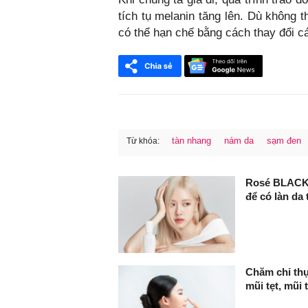
tích tụ melanin tăng lên. Dù không t
có thể hạn chế bằng cách thay đổi c
tàn nhang
nám da
sạm đen
Từ khóa:
FaceBook
Rosé BLACKP
để có làn da
Chăm chỉ thự
mũi tẹt, mũi 