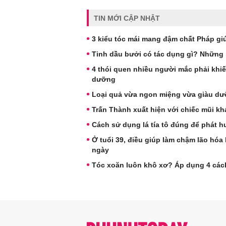
TIN MỚI CẬP NHẬT
3 kiểu tóc mái mang đậm chất Pháp gi
Tinh dầu bưởi có tác dụng gì? Những l
4 thói quen nhiều người mắc phải khi
dưỡng
Loại quả vừa ngon miệng vừa giàu dưỡ
Trấn Thành xuất hiện với chiếc mũi kh
Cách sử dụng lá tía tô đúng để phát h
Ở tuổi 39, điều giúp làm chậm lão hóa
ngày
Tóc xoăn luôn khô xơ? Áp dụng 4 các