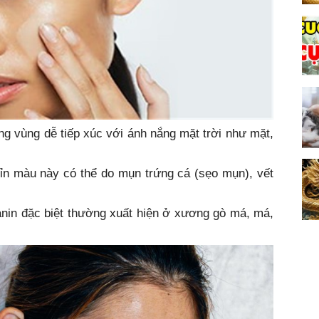
g vùng dễ tiếp xúc với ánh nắng mặt trời như mặt,
xỉn màu này có thể do mụn trứng cá (sẹo mụn), vết
anin đặc biệt thường xuất hiện ở xương gò má, má,