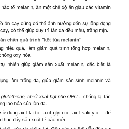
 hắc tố melanin, ăn một chế độ ăn giàu các vitamin
đồ ăn cay cũng có thể ảnh hưởng đến sự lắng đọng
cay, có thể giúp duy trì làn da đều màu, trắng mịn.
n chặn quá trình "kết tủa melanin"
ng hiệu quả, làm giảm quá trình tổng hợp melanin,
 chống oxy hóa.
tự nhiên giúp giảm sản xuất melanin, đặc biệt là
dụng làm trắng da, giúp giảm sản sinh melanin và
lutathione, chiết xuất hạt nho OPC...
chống lại tác
ng lão hóa của làn da.
ử dụng axit lactic, axit glycolic, axit salicylic... để
à thúc đẩy sản xuất tế bào mới.
đổi chất của da chậm lại, điều này có thể dẫn đến sự