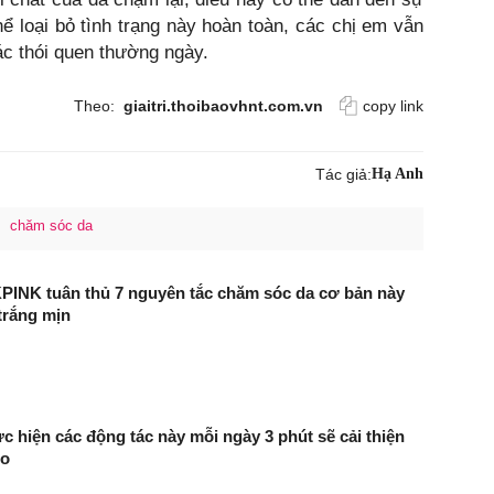
hể loại bỏ tình trạng này hoàn toàn, các chị em vẫn
ác thói quen thường ngày.
Theo:
giaitri.thoibaovhnt.com.vn
copy link
Tác giả:
Hạ Anh
chăm sóc da
INK tuân thủ 7 nguyên tắc chăm sóc da cơ bản này
 trắng mịn
c hiện các động tác này mỗi ngày 3 phút sẽ cải thiện
to