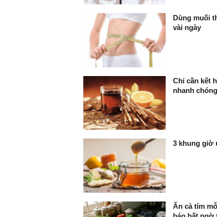
Dùng muối t
vài ngày
Chỉ cần kết 
nhanh chóng
3 khung giờ
Ăn cà tím mỗ
báo bất ngờ 