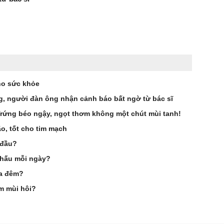
ho sức khỏe
g, người đàn ông nhận cảnh báo bất ngờ từ bác sĩ
 Trứng béo ngậy, ngọt thơm không một chút mùi tanh!
ão, tốt cho tim mạch
 đầu?
a hấu mỗi ngày?
ua đêm?
m mùi hôi?