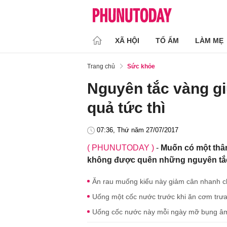
XÃ HỘI
TỔ ẤM
LÀM MẸ
Trang chủ
Sức khỏe
Nguyên tắc vàng g
quả tức thì
07:36, Thứ năm 27/07/2017
( PHUNUTODAY )
-
Muốn có một thân
không được quên những nguyên tắc
Ăn rau muống kiểu này giảm cân nhanh ch
Uống một cốc nước trước khi ăn cơm trư
Uống cốc nước này mỗi ngày mỡ bụng âm 