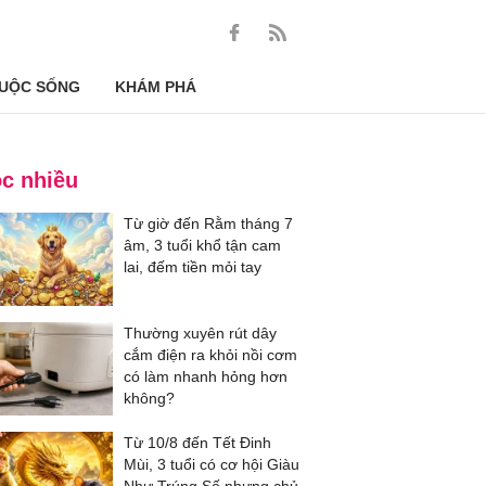
UỘC SỐNG
KHÁM PHÁ
c nhiều
Từ giờ đến Rằm tháng 7
âm, 3 tuổi khổ tận cam
lai, đếm tiền mỏi tay
Thường xuyên rút dây
cắm điện ra khỏi nồi cơm
có làm nhanh hỏng hơn
không?
Từ 10/8 đến Tết Đinh
Mùi, 3 tuổi có cơ hội Giàu