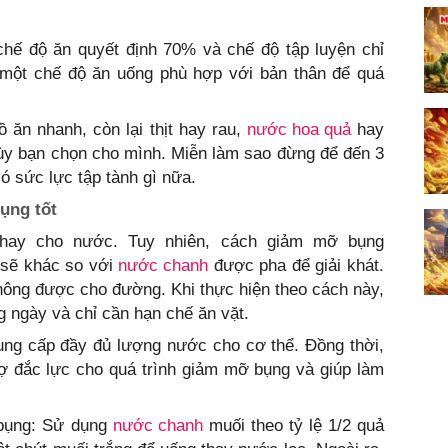
 chế độ ăn quyết định 70% và chế độ tập luyện chỉ
một chế độ ăn uống phù hợp với bản thân để quá
ồ ăn nhanh, còn lại thịt hay rau,
nước hoa quả
hay
ùy bạn chọn cho mình. Miễn làm sao đừng để đến 3
ó sức lực tập tành gì nữa.
ụng tốt
hay cho nước. Tuy nhiên, cách giảm mỡ bụng
sẽ khác so với
nước chanh
được pha để giải khát.
ông được cho đường. Khi thực hiện theo cách này,
g ngày và chỉ cần hạn chế ăn vặt.
ung cấp đầy đủ lượng nước cho cơ thể. Đồng thời,
rợ đắc lực cho quá trình giảm mỡ bụng và giúp làm
bụng: Sử dụng
nước chanh
muối theo tỷ lệ 1/2 quả