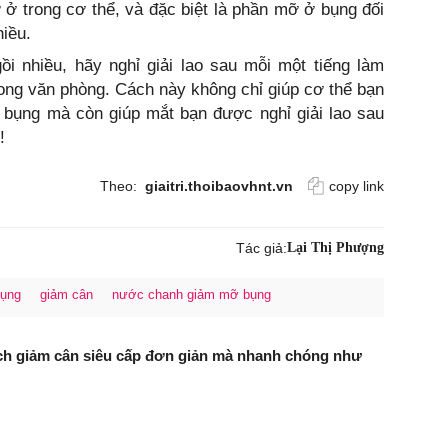
 ở trong cơ thể, và đặc biệt là phần mỡ ở bụng đối
hiều.
i nhiều, hãy nghỉ giải lao sau mỗi một tiếng làm
rong văn phòng. Cách này không chỉ giúp cơ thể bạn
ỡ bụng mà còn giúp mắt bạn được nghỉ giải lao sau
!
Theo:
giaitri.thoibaovhnt.vn
copy link
Tác giả:
Lại Thị Phượng
bụng
giảm cân
nước chanh giảm mỡ bụng
ch giảm cân siêu cấp đơn giản mà nhanh chóng như