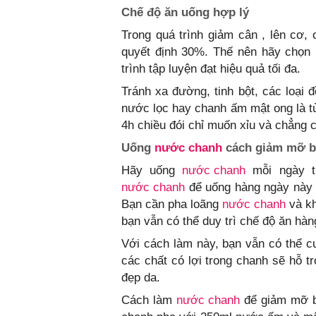
Chế độ ăn uống hợp lý
Trong quá trình giảm cân , lên cơ,
quyết định 30%. Thế nên hãy chọn 
trình tập luyện đạt hiệu quả tối đa.
Tránh xa đường, tinh bột, các loại đ
nước lọc hay chanh ấm mật ong là t
4h chiều đói chỉ muốn xỉu và chẳng c
Uống
nước chanh
cách giảm mỡ b
Hãy uống
nước chanh
mỗi ngày t
nước chanh
để uống hàng ngày này 
Bạn cần pha loãng
nước chanh
và kh
bạn vẫn có thể duy trì chế độ ăn hàn
Với cách làm này, bạn vẫn có thể c
các chất có lợi trong chanh sẽ hỗ t
đẹp da.
Cách làm
nước chanh
để giảm mỡ 