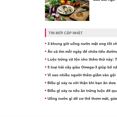
TIN MỚI CẬP NHẬT
3 khung giờ uống nước mật ong tốt c
Ăn cà tím mỗi ngày để chữa tiểu đườn
Luộc trứng vịt lộn cho thêm thứ này:
5 loại trái cây giàu Omega-3 giúp bổ n
Vì sao nhiều người thêm giấm vào gội
Điều gì xảy ra với thận khi bạn ăn dư
Điều gì xảy ra nếu ăn trứng luộc để q
Uống nước gì để cơ thể thơm mát, giả