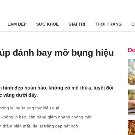
LÀM ĐẸP
SỨC KHỎE
GIẢI TRÍ
THỜI TRANG
C
Đọ
iúp đánh bay mỡ bụng hiệu
 hình đẹp hoàn hảo, không có mỡ thừa, tuyệt đối
 vàng dưới đây.
óng lại ngừa ung thư hiệu quả
a không lo béo, cân nặng giảm nhanh chóng mặt
thầm biến mất, da lại trắng đẹp bất ngờ