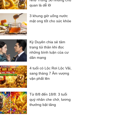
Như Trúng Số nhưng chủ
quan là dễ lỡ
3 khung giờ uống nước
mật ong tốt cho sức khỏe
Kỳ Duyên chia sẻ tâm
trạng tủi thân khi đọc
những bình luận của cư
dân mạng
4 tuổi có Lộc Rơi Lộc Vãi,
sang tháng 7 Âm vượng
vận phất lên
Từ 8/8 đến 18/8: 3 tuổi
quý nhân che chở, lương
thưởng bật tăng