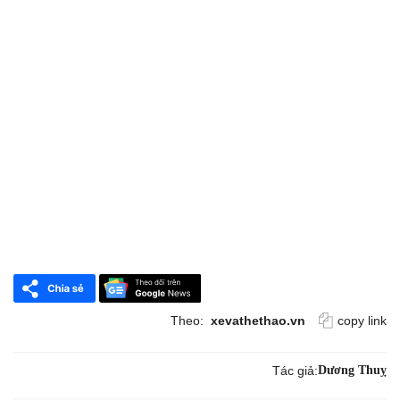
Theo:
xevathethao.vn
copy link
Tác giả:
Dương Thuỵ