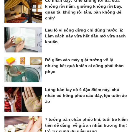
Cổ nhân dạy: 'Ghế không rời ba, cửa
không rời năm, giường không rời bảy,
quan tài không rời tám, bàn không để
chín'
Lau lò vi sóng đừng chỉ dùng nước lã:
Làm cách này vừa hết dầu mỡ vừa sạch
khuẩn
Đổ giấm vào máy giặt tưởng vô lý
nhưng kết quả khiến ai cũng phải thán
phục
Lòng bàn tay có 4 đặc điểm này, chủ
nhân có hồng phúc sâu dày, lộc tuôn ào
ào
7 tướng bàn chân phúc khí, tuổi trẻ kiếm
tiền dễ dàng, về già an nhàn hưởng thụ:
Có 1/7 cũng đủ giàu sang