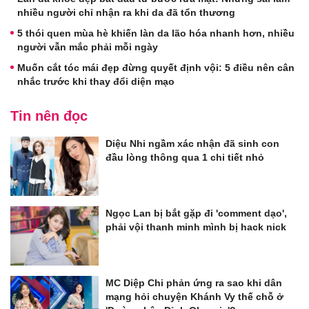
nhiều người chỉ nhận ra khi da đã tổn thương
5 thói quen mùa hè khiến làn da lão hóa nhanh hơn, nhiều
người vẫn mắc phải mỗi ngày
Muốn cắt tóc mái đẹp đừng quyết định vội: 5 điều nên cân
nhắc trước khi thay đổi diện mạo
Tin nên đọc
Diệu Nhi ngầm xác nhận đã sinh con
đầu lòng thông qua 1 chi tiết nhỏ
Ngọc Lan bị bắt gặp đi 'comment dạo',
phải vội thanh minh mình bị hack nick
MC Diệp Chi phản ứng ra sao khi dân
mạng hỏi chuyện Khánh Vy thế chỗ ở