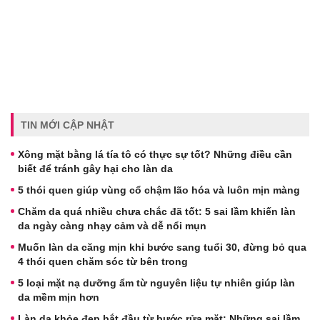
TIN MỚI CẬP NHẬT
Xông mặt bằng lá tía tô có thực sự tốt? Những điều cần
biết để tránh gây hại cho làn da
5 thói quen giúp vùng cổ chậm lão hóa và luôn mịn màng
Chăm da quá nhiều chưa chắc đã tốt: 5 sai lầm khiến làn
da ngày càng nhạy cảm và dễ nổi mụn
Muốn làn da căng mịn khi bước sang tuổi 30, đừng bỏ qua
4 thói quen chăm sóc từ bên trong
5 loại mặt nạ dưỡng ẩm từ nguyên liệu tự nhiên giúp làn
da mềm mịn hơn
Làn da khỏe đẹp bắt đầu từ bước rửa mặt: Những sai lầm