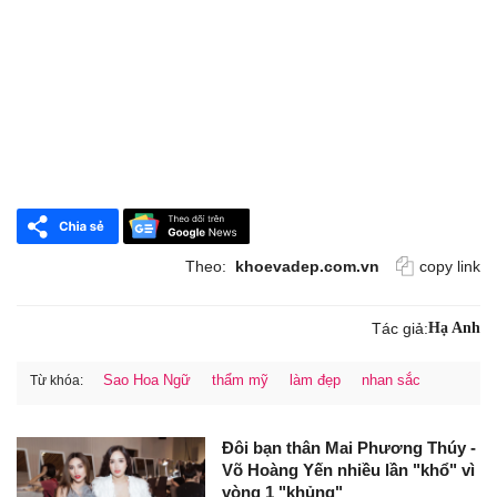
Theo:
khoevadep.com.vn
copy link
Tác giả:
Hạ Anh
Sao Hoa Ngữ
thẩm mỹ
làm đẹp
nhan sắc
Từ khóa:
Đôi bạn thân Mai Phương Thúy -
Võ Hoàng Yến nhiều lần "khổ" vì
vòng 1 "khủng"