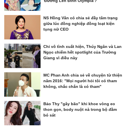
'Đường Lên Đỉnh Olympia'?
NS Hồng Vân có chia sẻ đầy tâm trạng
giữa lúc đồng nghiệp đồng loạt kiện
tụng nữ CEO
Chỉ vô tình xuất hiện, Thúy Ngân và Lan
Ngọc chiếm hết spotlight của Trường
Giang vì điều này
MC Phan Anh chia sẻ về chuyện từ thiện
năm 2016: "Mọi người hỏi tôi có tham
không, chắc chắn là có tham"
Bảo Thy "gây bão" khi khoe vòng eo
thon gọn, body nuột nà trong bộ đầm
bó sát