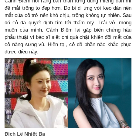
Cảnh Điềm nói rằng bản thân từng dùng miếng dán mí
để mắt trông to đẹp hơn. Do bị dị ứng với keo dán nên
mắt của cô trở nên khó chịu, trông không tự nhiên. Sau
đó cô đã quyết định tìm tới thẩm mỹ. Trái với mong
muốn của mình, Cảnh Điềm lại gặp biến chứng hậu
phẫu thuật vì bác sĩ siết chỉ quá chặt khiến đôi mắt của
cô nàng sưng vù. Hiện tại, cô đã phần nào khắc phục
được điều này.
Địch Lệ Nhiệt Ba