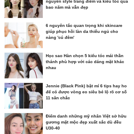
nguyên style trang điểm và kiểu tóc qua
bao năm mà vẫn đẹp
6 nguyên tắc quan trọng khi skincare
giúp phục hồi làn da thiếu ngủ cho
nàng 'cú đêm'
Học sao Hàn chọn 5 kiểu tóc mái thần
thánh phù hợp với các dáng mặt khác
nhau
Jennie (Black Pink) bật mí 6 tips hay ho
để có được vòng eo siêu bé lộ rõ cơ số
11 săn chắc
Điểm danh những mỹ nhân Việt sở hữu
gương mặt mộc đẹp xuất sắc dù đều
U30-40