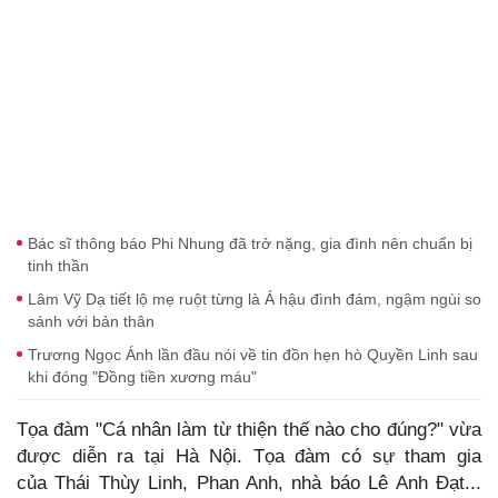
Bác sĩ thông báo Phi Nhung đã trở nặng, gia đình nên chuẩn bị
tinh thần
Lâm Vỹ Dạ tiết lộ mẹ ruột từng là Á hậu đình đám, ngậm ngùi so
sánh với bản thân
Trương Ngọc Ánh lần đầu nói về tin đồn hẹn hò Quyền Linh sau
khi đóng "Đồng tiền xương máu"
Tọa đàm "Cá nhân làm từ thiện thế nào cho đúng?" vừa
được diễn ra tại Hà Nội. Tọa đàm có sự tham gia
của Thái Thùy Linh, Phan Anh, nhà báo Lê Anh Đạt...