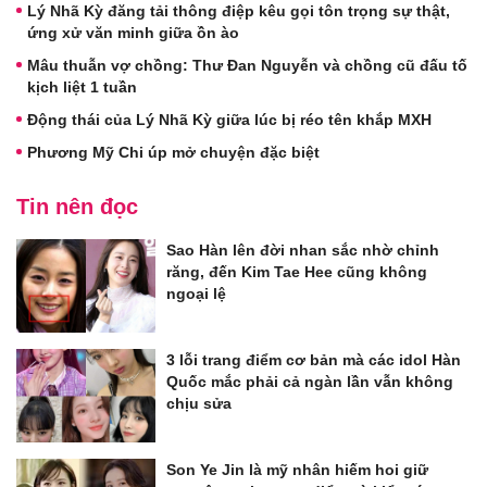
Lý Nhã Kỳ đăng tải thông điệp kêu gọi tôn trọng sự thật,
ứng xử văn minh giữa ồn ào
Mâu thuẫn vợ chồng: Thư Đan Nguyễn và chồng cũ đấu tố
kịch liệt 1 tuần
Động thái của Lý Nhã Kỳ giữa lúc bị réo tên khắp MXH
Phương Mỹ Chi úp mở chuyện đặc biệt
Tin nên đọc
Sao Hàn lên đời nhan sắc nhờ chỉnh
răng, đến Kim Tae Hee cũng không
ngoại lệ
3 lỗi trang điểm cơ bản mà các idol Hàn
Quốc mắc phải cả ngàn lần vẫn không
chịu sửa
Son Ye Jin là mỹ nhân hiếm hoi giữ