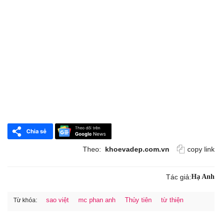
Theo:
khoevadep.com.vn
copy link
Tác giả:
Hạ Anh
sao việt
mc phan anh
Thủy tiên
từ thiện
Từ khóa: