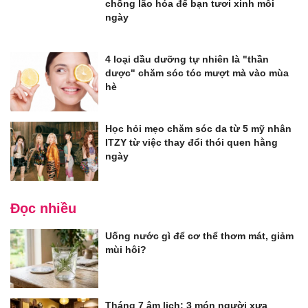
chống lão hóa để bạn tươi xinh mỗi
ngày
4 loại dầu dưỡng tự nhiên là "thần
dược" chăm sóc tóc mượt mà vào mùa
hè
Học hỏi mẹo chăm sóc da từ 5 mỹ nhân
ITZY từ việc thay đổi thói quen hằng
ngày
Đọc nhiều
Uống nước gì để cơ thể thơm mát, giảm
mùi hôi?
Tháng 7 âm lịch: 3 món người xưa