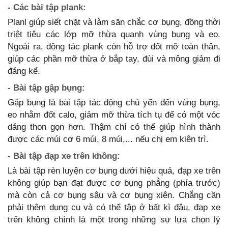
- Các bài tập plank:
Planl giúp siết chặt và làm săn chắc cơ bụng, đồng thời
triệt tiêu các lớp mỡ thừa quanh vùng bụng và eo.
Ngoài ra, động tác plank còn hỗ trợ đốt mỡ toàn thân,
giúp các phần mỡ thừa ở bắp tay, đùi và mông giảm đi
đáng kể.
- Bài tập gập bụng:
Gập bụng là bài tập tác động chủ yến đến vùng bụng,
eo nhằm đốt calo, giảm mỡ thừa tích tụ để có một vóc
dáng thon gọn hơn. Thậm chí có thể giúp hình thành
được các múi cơ 6 múi, 8 múi,... nếu chị em kiên trì.
- Bài tập đạp xe trên không:
Là bài tập rèn luyện cơ bụng dưới hiệu quả, đạp xe trên
không giúp bạn đạt được cơ bụng phẳng (phía trước)
mà còn cả cơ bụng sâu và cơ bụng xiên. Chẳng cần
phải thêm dụng cụ và có thể tập ở bất kì đâu, đạp xe
trên không chính là một trong những sự lựa chọn lý