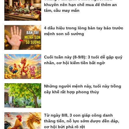
khuyên nên hạn chế mua để thêm an
tâm, cầu may mắn
4 dấu hiệu trong lòng bàn tay báo trước
mệnh son số sướng
Cuối tuần này (8-9/8): 3 tuổi dễ gặp quý
nhân, cơ hội kiếm tiền bất ngờ
Những người mệnh này, tuổi này trồng
cây khế rất hợp phong thủy
Từ ngày 8/8, 3 con giáp công danh
thăng tiến, nỗ lực sớm được đền đáp,
cơ hội bứt phá rõ rệt