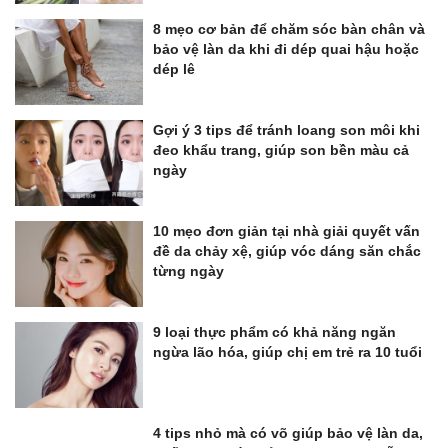
8 mẹo cơ bản để chăm sóc bàn chân và
bảo vệ làn da khi đi dép quai hậu hoặc
dép lê
Gợi ý 3 tips để tránh loang son môi khi
đeo khẩu trang, giúp son bền màu cả
ngày
10 mẹo đơn giản tại nhà giải quyết vấn
đề da chảy xệ, giúp vóc dáng săn chắc
từng ngày
9 loại thực phẩm có khả năng ngăn
ngừa lão hóa, giúp chị em trẻ ra 10 tuổi
4 tips nhỏ mà có võ giúp bảo vệ làn da,