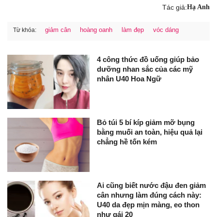
Tác giả:
Hạ Anh
giảm cân
hoàng oanh
làm đẹp
vóc dáng
Từ khóa:
4 công thức đồ uống giúp bảo
dưỡng nhan sắc của các mỹ
nhân U40 Hoa Ngữ
Bỏ túi 5 bí kíp giảm mỡ bụng
bằng muối an toàn, hiệu quả lại
chẳng hề tốn kém
Ai cũng biết nước đậu đen giảm
cân nhưng làm đúng cách này:
U40 da đẹp mịn màng, eo thon
như gái 20