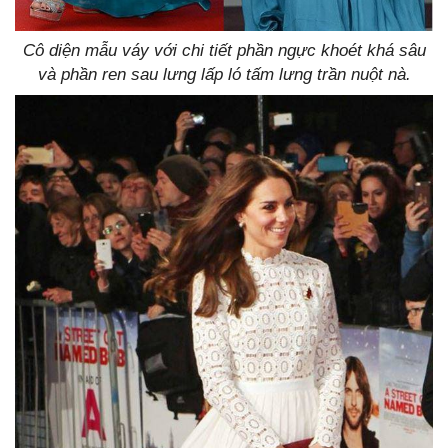
Cô diện mẫu váy với chi tiết phần ngực khoét khá sâu
và phần ren sau lưng lấp ló tấm lưng trần nuột nà.