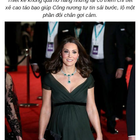
Thiết kế không quá hở hang nhưng lại có thêm chi tiết
xẻ cao táo bạo giúp Công nương tự tin sải bước, lộ một
phần đôi chân gợi cảm.