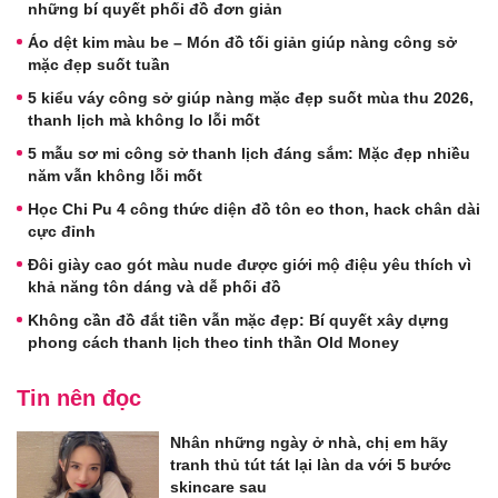
những bí quyết phối đồ đơn giản
Áo dệt kim màu be – Món đồ tối giản giúp nàng công sở
mặc đẹp suốt tuần
5 kiểu váy công sở giúp nàng mặc đẹp suốt mùa thu 2026,
thanh lịch mà không lo lỗi mốt
5 mẫu sơ mi công sở thanh lịch đáng sắm: Mặc đẹp nhiều
năm vẫn không lỗi mốt
Học Chi Pu 4 công thức diện đồ tôn eo thon, hack chân dài
cực đỉnh
Đôi giày cao gót màu nude được giới mộ điệu yêu thích vì
khả năng tôn dáng và dễ phối đồ
Không cần đồ đắt tiền vẫn mặc đẹp: Bí quyết xây dựng
phong cách thanh lịch theo tinh thần Old Money
Tin nên đọc
Nhân những ngày ở nhà, chị em hãy
tranh thủ tút tát lại làn da với 5 bước
skincare sau