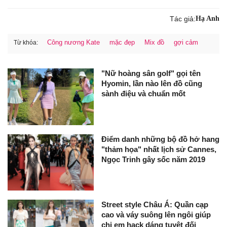
Tác giả:
Hạ Anh
Công nương Kate
mặc đẹp
Mix đồ
gợi cảm
Từ khóa:
"Nữ hoàng sân golf" gọi tên
Hyomin, lần nào lên đồ cũng
sành điệu và chuẩn mốt
Điểm danh những bộ đồ hở hang
"thảm họa" nhất lịch sử Cannes,
Ngọc Trinh gây sốc năm 2019
Street style Châu Á: Quần cạp
cao và váy suông lên ngôi giúp
chị em hack dáng tuyệt đối