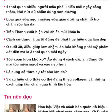
4 thói quen nhiều người mắc phải khiến môi ngày càng
thâm, khô nứt dù chăm dùng son dưỡng
Loại quả vừa ngon miệng vừa giàu dưỡng chất hỗ trợ
chăm sóc làn da
Trấn Thành xuất hiện với chiếc mũi khác lạ
Cách sử dụng lá tía tô đúng để phát huy hiệu quả làm đẹp
Ở tuổi 39, điều giúp làm chậm lão hóa không phải mỹ phẩm
đắt tiền mà là 3 thói quen mỗi ngày
Tóc xoăn luôn khô xơ? Áp dụng 4 cách cấp ẩm đúng để
mái tóc mềm mượt và vào nếp hơn
Lá sung có thực sự tốt cho làn da?
5 dấu hiệu cho thấy cơ thể đang thiếu collagen và những
cách giúp làm chậm quá trình lão hóa
Tin nên đọc
Hoa hậu Việt và cách bảo quản đồ hiệu:
H'Hen Niê phơi toàn bằng sào, Kỳ Duyên