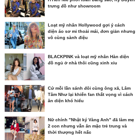
trưng đồ như showroom
Loạt mỹ nhân Hollywood gợi ý cách
diện áo sơ mi thoải mái, đơn giản nhưng
vô cùng sành điệu
BLACKPINK và loạt mỹ nhân Hàn diện
đồ ngủ ở nhà thôi cũng xinh xỉu
Cứ mỗi lần sánh đôi cùng ông xã, Lâm
Tâm Như lại khiến fan thất vọng vì cách
ăn diện khó hiểu
Nữ chính "Nhật ký Vàng Anh" đã làm mẹ
2 con nhưng vẫn ăn mặc trẻ trung và
thời thượng hết nấc