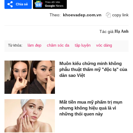
Theo:
khoevadep.com.vn
copy link
Tác giả:
Hạ Anh
làm đẹp
chăm sóc da
tập luyện
vóc dáng
Từ khóa:
Muôn kiểu chứng minh không
phẫu thuật thẩm mỹ "độc lạ" của
dàn sao Việt
Mất tiền mua mỹ phẩm trị mụn
nhưng không hiệu quả là vì
những thói quen này