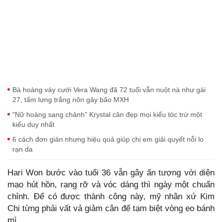
Bà hoàng váy cưới Vera Wang đã 72 tuổi vẫn nuột nà như gái
27, tấm lưng trắng nõn gây bão MXH
"Nữ hoàng sang chảnh" Krystal cân đẹp mọi kiểu tóc trừ một
kiểu duy nhất
6 cách đơn giản nhưng hiệu quả giúp chị em giải quyết nỗi lo
rạn da
Hari Won bước vào tuổi 36 vẫn gây ấn tượng với diện
mạo hút hồn, rạng rỡ và vóc dáng thì ngày một chuẩn
chỉnh. Để có được thành công này, mỹ nhân xứ Kim
Chi từng phải vất vả giảm cân để tạm biệt vòng eo bánh
mì.