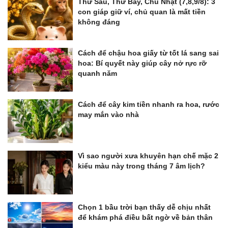
Thứ Sáu, Thứ Bảy, Chủ Nhật (7,8,9/8): 3
con giáp giữ ví, chủ quan là mất tiền
không đáng
Cách để chậu hoa giấy từ tốt lá sang sai
hoa: Bí quyết này giúp cây nở rực rỡ
quanh năm
Cách để cây kim tiền nhanh ra hoa, rước
may mắn vào nhà
Vì sao người xưa khuyên hạn chế mặc 2
kiểu màu này trong tháng 7 âm lịch?
Chọn 1 bầu trời bạn thấy dễ chịu nhất
để khám phá điều bất ngờ về bản thân