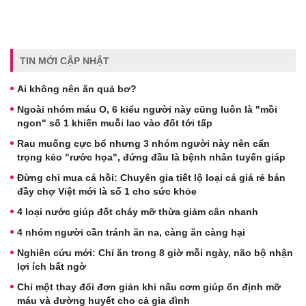
TIN MỚI CẬP NHẬT
Ai không nên ăn quả bơ?
Ngoài nhóm máu O, 6 kiểu người này cũng luôn là "mồi
ngon" số 1 khiến muỗi lao vào đốt tới tấp
Rau muống cực bổ nhưng 3 nhóm người này nên cẩn
trọng kẻo "rước họa", đứng đầu là bệnh nhân tuyến giáp
Đừng chỉ mua cá hồi: Chuyên gia tiết lộ loại cá giá rẻ bán
đầy chợ Việt mới là số 1 cho sức khỏe
4 loại nước giúp đốt cháy mỡ thừa giảm cân nhanh
4 nhóm người cần tránh ăn na, càng ăn càng hại
Nghiên cứu mới: Chỉ ăn trong 8 giờ mỗi ngày, não bộ nhận
lợi ích bất ngờ
Chỉ một thay đổi đơn giản khi nấu cơm giúp ổn định mỡ
máu và đường huyết cho cả gia đình