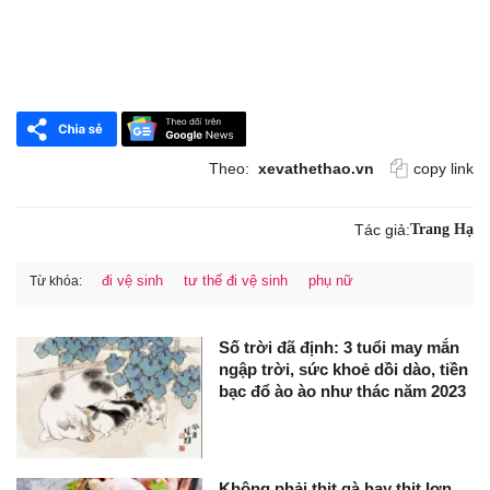
Theo:
xevathethao.vn
copy link
Tác giả:
Trang Hạ
đi vệ sinh
tư thế đi vệ sinh
phụ nữ
Từ khóa:
Số trời đã định: 3 tuổi may mắn
ngập trời, sức khoẻ dồi dào, tiền
bạc đổ ào ào như thác năm 2023
Không phải thịt gà hay thịt lợn,