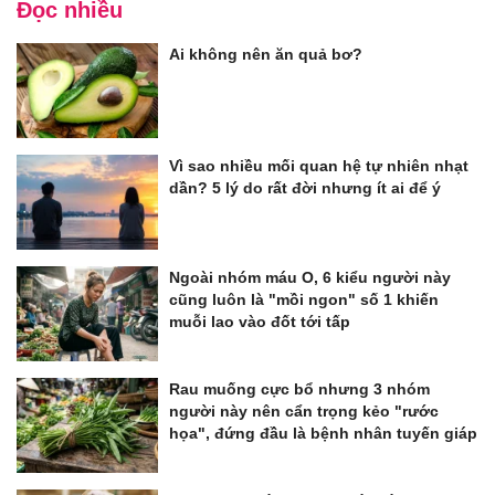
Đọc nhiều
Ai không nên ăn quả bơ?
Vì sao nhiều mối quan hệ tự nhiên nhạt
dần? 5 lý do rất đời nhưng ít ai để ý
Ngoài nhóm máu O, 6 kiểu người này
cũng luôn là "mồi ngon" số 1 khiến
muỗi lao vào đốt tới tấp
Rau muống cực bổ nhưng 3 nhóm
người này nên cẩn trọng kẻo "rước
họa", đứng đầu là bệnh nhân tuyến giáp