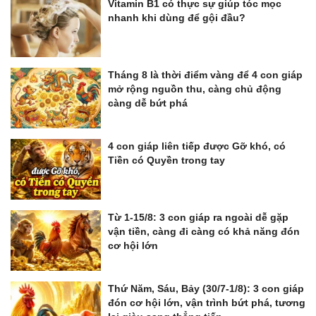
Vitamin B1 có thực sự giúp tóc mọc
nhanh khi dùng để gội đầu?
Tháng 8 là thời điểm vàng để 4 con giáp
mở rộng nguồn thu, càng chủ động
càng dễ bứt phá
4 con giáp liên tiếp được Gỡ khó, có
Tiền có Quyền trong tay
Từ 1-15/8: 3 con giáp ra ngoài dễ gặp
vận tiền, càng đi càng có khả năng đón
cơ hội lớn
Thứ Năm, Sáu, Bảy (30/7-1/8): 3 con giáp
đón cơ hội lớn, vận trình bứt phá, tương