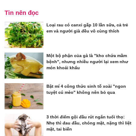
Tin nên đọc
Loại rau có canxi gấp 10 lần sữa, cả trẻ
em và người già đều vô cùng thích
Một bộ phận của gà là "kho chứa mầm
bệnh", nhưng nhiều người lại xem như
món khoái khẩu
Bật mí 4 công thức sinh tố xoài "ngon
tuyệt cú mèo" không nên bỏ qua
3 thời điểm gội đầu rút ngắn tuổi thọ:
Nhẹ thì đau đầu, chóng mặt, nặng thì liệt
mặt, tai biến