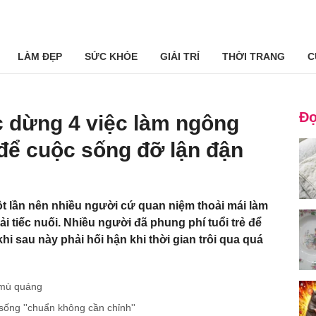
LÀM ĐẸP
SỨC KHỎE
GIẢI TRÍ
THỜI TRANG
C
Đọ
c dừng 4 việc làm ngông
 để cuộc sống đỡ lận đận
một lần nên nhiều người cứ quan niệm thoải mái làm
 tiếc nuối. Nhiều người đã phung phí tuổi trẻ để
i sau này phải hối hận khi thời gian trôi qua quá
 mù quáng
ống ''chuẩn không cần chỉnh''