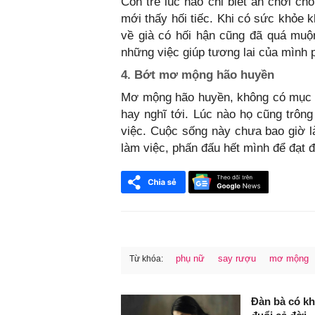
Còn trẻ lúc nào chỉ biết ăn chơi ch
mới thấy hối tiếc. Khi có sức khỏe 
về già có hối hận cũng đã quá muộ
những việc giúp tương lai của mình 
4. Bớt mơ mộng hão huyền
Mơ mộng hão huyền, không có mục t
hay nghĩ tới. Lúc nào họ cũng trông
việc. Cuộc sống này chưa bao giờ l
làm việc, phấn đấu hết mình để đạt 
phụ nữ
say rượu
mơ mộng
Từ khóa:
FaceBook
Đàn bà có kh