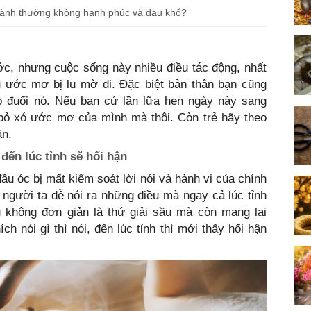
 lành thường không hạnh phúc và đau khổ?
c, nhưng cuộc sống này nhiều điều tác động, nhất
u ước mơ bị lu mờ đi. Đặc biệt bản thân bạn cũng
eo đuổi nó. Nếu bạn cứ lần lữa hẹn ngày này sang
ỏ xó ước mơ của mình mà thôi. Còn trẻ hãy theo
ận.
 đến lúc tỉnh sẽ hối hận
ầu óc bị mất kiểm soát lời nói và hành vi của chính
người ta dễ nói ra những điều mà ngay cả lúc tỉnh
không đơn giản là thứ giải sầu mà còn mang lại
h nói gì thì nói, đến lúc tỉnh thì mới thấy hối hận