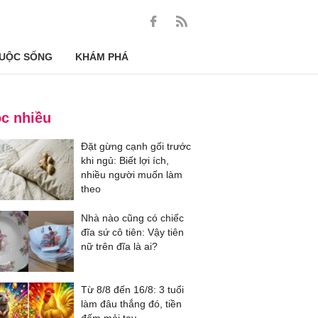
UỘC SỐNG
KHÁM PHÁ
c nhiều
Đặt gừng cạnh gối trước
khi ngủ: Biết lợi ích,
nhiều người muốn làm
theo
Nhà nào cũng có chiếc
đĩa sứ cô tiên: Vậy tiên
nữ trên đĩa là ai?
Từ 8/8 đến 16/8: 3 tuổi
làm đâu thắng đó, tiền