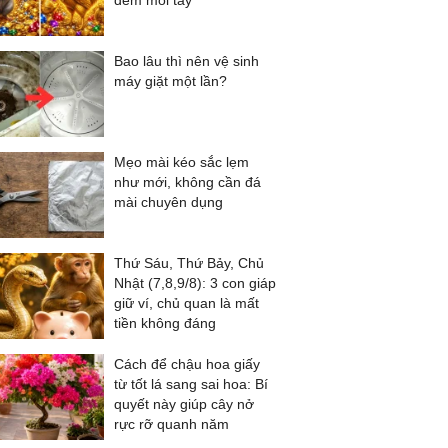
đếm mỏi tay
Bao lâu thì nên vệ sinh
máy giặt một lần?
Mẹo mài kéo sắc lẹm
như mới, không cần đá
mài chuyên dụng
Thứ Sáu, Thứ Bảy, Chủ
Nhật (7,8,9/8): 3 con giáp
giữ ví, chủ quan là mất
tiền không đáng
Cách để chậu hoa giấy
từ tốt lá sang sai hoa: Bí
quyết này giúp cây nở
rực rỡ quanh năm