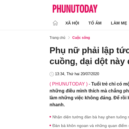
XÃ HỘI
TỔ ẤM
LÀM MẸ
Trang chủ
Cuộc sống
Phụ nữ phải lập tứ
cuồng, dại dột này
13:34, Thứ hai 20/07/2020
( PHUNUTODAY )
-
Tuổi trẻ chỉ có 
những điều mình thích mà chẳng phải
làm những việc không đáng. Để rồi kh
nhanh.
Nhận diện tướng đàn bà hay ghen tuông
Đàn bà khôn ngoan và những quan điểm s