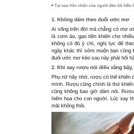
Tại sao hôn nhân của người đàn bà hiền
1. Không dám theo đuổi ước mơ
Ai sống trên đời mà chẳng có mơ ướ
là cơm áo, gạo tiền khiến cho nhiề
không có đủ ý chí, nghị lực để th
ngày khác thì sớm muộn bạn cũng b
đuổi ước mơ kẻo sau này phải hối h
2. Khi say rượu nói điều xằng bậy,
Phụ nữ hãy nhớ, rượu có thể khiến đ
mình. Rượu cũng chính là thứ khiến 
cũng không bao giờ dám nói. Rượu 
hiểm họa cho con người. Lúc say thíc
mãi không thôi.