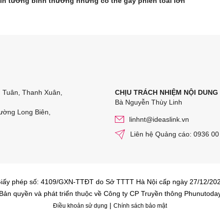
ìn tưởng bình thường nhưng có thể gây phiền toái lớn
n Tuân, Thanh Xuân,
CHỊU TRÁCH NHIỆM NỘI DUNG
Bà Nguyễn Thùy Linh
ường Long Biên,
linhnt@ideaslink.vn
Liên hệ Quảng cáo: 0936 00
iấy phép số: 4109/GXN-TTĐT do Sở TTTT Hà Nội cấp ngày 27/12/20
Bản quyền và phát triển thuộc về Công ty CP Truyền thông Phunutoda
|
Điều khoản sử dụng
Chính sách bảo mật