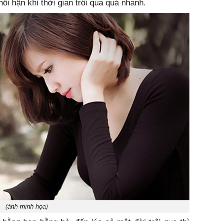
ối hận khi thời gian trôi qua quá nhanh.
(ảnh minh họa)