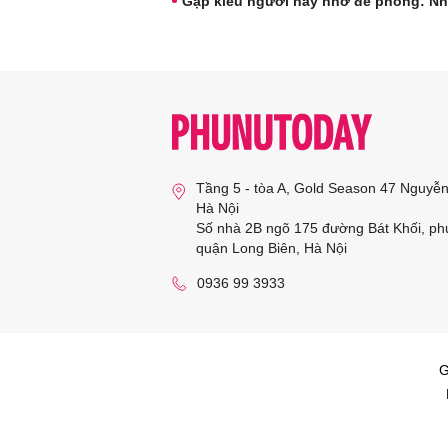
Gặp kiểu người này nhớ đề phòng: Nh
Tầng 5 - tòa A, Gold Season 47 Nguyễ
Hà Nội
Số nhà 2B ngõ 175 đường Bát Khối, ph
quận Long Biên, Hà Nội
0936 99 3933
G