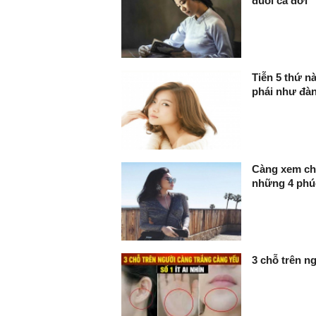
đuổi cả đời
Tiễn 5 thứ n
phái như đàn
Càng xem ch
những 4 phúc
3 chỗ trên ng