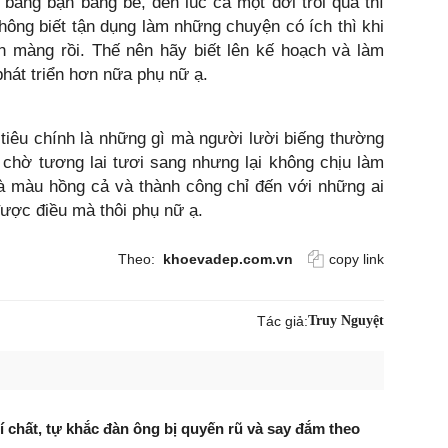
o bằng bạn bằng bè, đến lúc cả một đời trôi qua thì
không biết tận dụng làm những chuyện có ích thì khi
n màng rồi. Thế nên hãy biết lên kế hoạch và làm
phát triển hơn nữa phụ nữ ạ.
iêu chính là những gì mà người lười biếng thường
 chờ tương lai tươi sang nhưng lại không chịu làm
à màu hồng cả và thành công chỉ đến với những ai
được điều mà thôi phụ nữ ạ.
Theo:
khoevadep.com.vn
copy link
Tác giả:
Truy Nguyệt
í chất, tự khắc đàn ông bị quyến rũ và say đắm theo