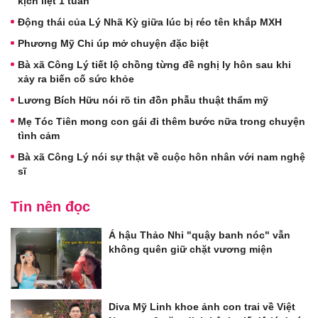
kịch liệt 1 tuần
Động thái của Lý Nhã Kỳ giữa lúc bị réo tên khắp MXH
Phương Mỹ Chi úp mở chuyện đặc biệt
Bà xã Công Lý tiết lộ chồng từng đề nghị ly hôn sau khi
xảy ra biến cố sức khỏe
Lương Bích Hữu nói rõ tin đồn phẫu thuật thẩm mỹ
Mẹ Tóc Tiên mong con gái đi thêm bước nữa trong chuyện
tình cảm
Bà xã Công Lý nói sự thật về cuộc hôn nhân với nam nghệ
sĩ
Tin nên đọc
Á hậu Thảo Nhi "quậy banh nóc" vẫn
không quên giữ chặt vương miện
Diva Mỹ Linh khoe ảnh con trai về Việt