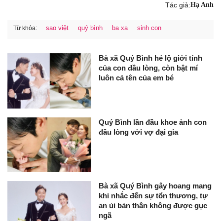
Tác giả:
Hạ Anh
sao việt
quý bình
ba xa
sinh con
Từ khóa:
Bà xã Quý Bình hé lộ giới tính
của con đầu lòng, còn bật mí
luôn cả tên của em bé
Quý Bình lần đầu khoe ảnh con
đầu lòng với vợ đại gia
Bà xã Quý Bình gây hoang mang
khi nhắc đến sự tổn thương, tự
an ủi bản thân không được gục
ngã