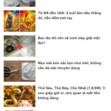
Từ 8/8 đến 16/8: 3 tuổi làm đâu thắng
đó, tiền đếm mỏi tay
Bao lâu thì nên vệ sinh máy giặt một
lần?
Mẹo mài kéo sắc lẹm như mới, không
cần đá mài chuyên dụng
Thứ Sáu, Thứ Bảy, Chủ Nhật (7,8,9/8): 3
con giáp giữ ví, chủ quan là mất tiền
không đáng