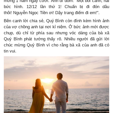
mừng 1 năm ngày cưới. Anh dí dỏm: "Một bối cảnh, hai
bức hình. 12/12 lần thứ 1! Chuẩn bị đi đón dâu
thôi! Nguyễn Ngọc Tiền ơi! Dậy trang điểm đi em!".
Bên cạnh lời chia sẻ, Quý Bình còn đính kèm hình ảnh
của vợ chồng anh tại nơi kỉ niệm. Ở bức ảnh mới được
chụp, dù chỉ từ phía sau nhưng vóc dáng của bà xã
Quý Bình phát tướng thấy rõ. Nhiều người đã gửi lời
chúc mừng Quý Bình vì cho rằng bà xã của anh đã có
tin vui.