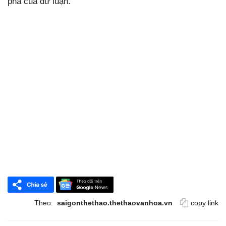
pha của dư luận.
Theo:
saigonthethao.thethaovanhoa.vn
copy link