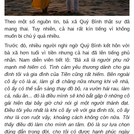
Theo một số nguồn tin, bà xã Quý Bình thật sự đã
mang thai. Tuy nhiên, cả hai rất kín tiếng vì không
muốn bị chú ý quá nhiều.
Trước đó, nhiều người nghi ngờ Quý Bình kết hôn với
bà xã hơn tuổi vì tiền nhưng cả hai đã lên tiếng phủ
nhận. Nam diễn viên tiết lộ:
"Bà xã là người phụ nữ
mạnh mẽ hiếm có. Tình cảm yêu thương dành cho gia
đình tôi và gia đình của Tiền cũng rất hiếm. Bên ngoài
cô ấy có là ai, làm gì đi chăng nữa nhưng khi về nhà,
cô ấy có thể sẵn sàng thay đồ bộ, ra vườn hái rau, làm
cá, nấu ăn... đó là điều mình sẽ khó bắt gặp ở những cô
gái hiện đại bây giờ chứ nói gì một người thành đạt.
Điều tôi yêu nhất là khi cô ấy về với gia đình tôi, cô ấy
như là con ruột vậy, khoảng cách không còn nữa. Tôi
thấy điều đó làm cho mình an tâm. Đó là sự lựa chọn
đúng đắn trong đời, cho tôi có được hạnh phúc ngày