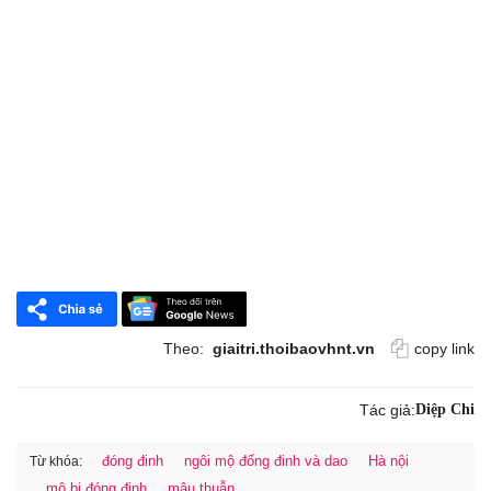
Theo:
giaitri.thoibaovhnt.vn
copy link
Tác giả:
Diệp Chi
đóng đinh
ngôi mộ đống đinh và dao
Hà nội
Từ khóa:
mộ bị đóng đinh
mâu thuẫn