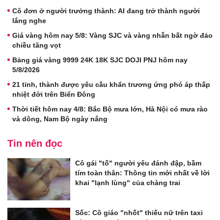
Cô đơn ở người trưởng thành: AI đang trở thành người
lắng nghe
Giá vàng hôm nay 5/8: Vàng SJC và vàng nhẫn bất ngờ đảo
chiều tăng vọt
Bảng giá vàng 9999 24K 18K SJC DOJI PNJ hôm nay
5/8/2026
21 tỉnh, thành được yêu cầu khẩn trương ứng phó áp thấp
nhiệt đới trên Biển Đông
Thời tiết hôm nay 4/8: Bắc Bộ mưa lớn, Hà Nội có mưa rào
và dông, Nam Bộ ngày nắng
Tin nên đọc
Cô gái "tố" người yêu đánh đập, bầm
tím toàn thân: Thông tin mới nhất về lời
khai "lạnh lùng" của chàng trai
Sốc: Cô giáo "nhốt" thiếu nữ trên taxi