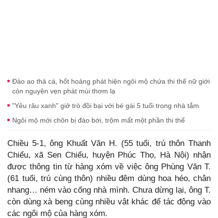
Đào ao thả cá, hốt hoảng phát hiện ngôi mộ chứa thi thế nữ giới
còn nguyên vẹn phát mùi thơm lạ
"Yêu râu xanh" giở trò đồi bại với bé gái 5 tuổi trong nhà tắm
Ngôi mộ mới chôn bị đào bới, trộm mất một phần thi thể
Chiều 5-1, ông Khuất Văn H. (55 tuổi, trú thôn Thanh
Chiểu, xã Sen Chiểu, huyện Phúc Thọ, Hà Nội) nhận
được thông tin từ hàng xóm về việc ông Phùng Văn T.
(61 tuổi, trú cùng thôn) nhiều đêm dùng hoa héo, chân
nhang… ném vào cổng nhà mình. Chưa dừng lại, ông T.
còn dùng xà beng cùng nhiều vật khác để tác động vào
các ngôi mộ của hàng xóm.