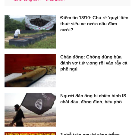
Điểm tin 13/10: Chủ rể ‘quỵt’ tiền
thuê siêu xe rước dâu đám
cưới?
Chấn động: Chồng dùng búa
đánh vợ t.ử v.ong rồi vào rẫy cà
phê ngủ
Người đàn ông bị chiến binh IS
chặt đầu, đóng đinh, bêu phố
3 chỗ trên người càng trắng