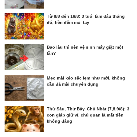
Từ 8/8 đến 16/8: 3 tuổi làm đâu thắng
đó, tiền đếm mỏi tay
Bao lâu thì nên vệ sinh máy giặt một
lần?
Mẹo mài kéo sắc lẹm như mới, không
cần đá mài chuyên dụng
Thứ Sáu, Thứ Bảy, Chủ Nhật (7,8,9/8): 3
con giáp giữ ví, chủ quan là mất tiền
không đáng