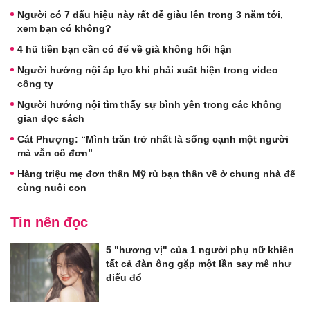
Người có 7 dấu hiệu này rất dễ giàu lên trong 3 năm tới,
xem bạn có không?
4 hũ tiền bạn cần có để về già không hối hận
Người hướng nội áp lực khi phải xuất hiện trong video
công ty
Người hướng nội tìm thấy sự bình yên trong các không
gian đọc sách
Cát Phượng: “Mình trăn trở nhất là sống cạnh một người
mà vẫn cô đơn”
Hàng triệu mẹ đơn thân Mỹ rủ bạn thân về ở chung nhà để
cùng nuôi con
Tin nên đọc
5 "hương vị" của 1 người phụ nữ khiến
tất cả đàn ông gặp một lần say mê như
điếu đổ