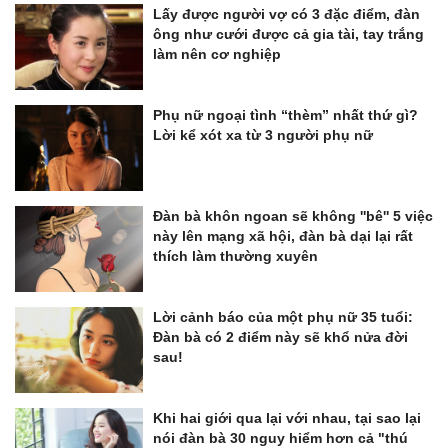
Lấy được người vợ có 3 đặc điểm, đàn
ông như cưới được cả gia tài, tay trắng
làm nên cơ nghiệp
Phụ nữ ngoại tình “thèm” nhất thứ gì?
Lời kể xót xa từ 3 người phụ nữ
Đàn bà khôn ngoan sẽ không ''bê'' 5 việc
này lên mạng xã hội, đàn bà dại lại rất
thích làm thường xuyên
Lời cảnh báo của một phụ nữ 35 tuổi:
Đàn bà có 2 điểm này sẽ khổ nửa đời
sau!
Khi hai giới qua lại với nhau, tại sao lại
nói đàn bà 30 nguy hiểm hơn cả "thú