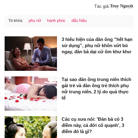
Tác giả:
Truy Nguyệt
phụ nữ
hạnh phúc
dấu hiệu
Từ khóa:
3 hiểu hiện của đàn ông ''hết hạn
sử dụng'', phụ nữ khôn vứt bỏ
ngay, đàn bà dại cứ ôm khư khư
Tại sao đàn ông trung niên thích
gái trẻ và đàn ông trẻ thích phụ
nữ trung niên, 2 lý do quá thực
tế
Các cụ xưa nói: 'Đàn bà có 3
điềm này, cả đời cô quạnh', 3
điềm đó là gì?