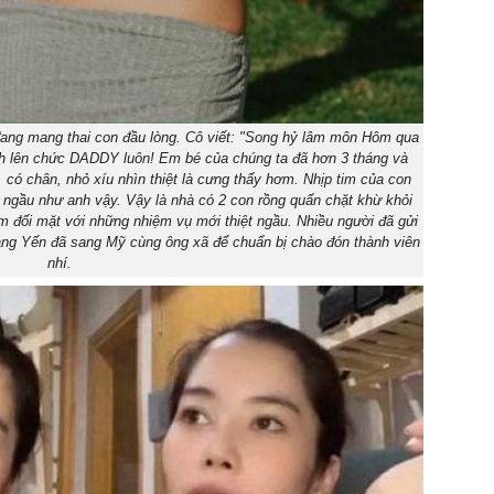
ang mang thai con đầu lòng. Cô viết: "Song hỷ lâm môn Hôm qua
 lên chức DADDY luôn! Em bé của chúng ta đã hơn 3 tháng và
, có chân, nhỏ xíu nhìn thiệt là cưng thấy hơm. Nhịp tim của con
gầu như anh vậy. Vậy là nhà có 2 con rồng quấn chặt khừ khỏi
 đối mặt với những nhiệm vụ mới thiệt ngầu. Nhiều người đã gửi
àng Yến đã sang Mỹ cùng ông xã để chuẩn bị chào đón thành viên
nhí.