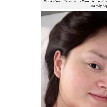
thì dập được. Cái mình coi thêm cái cung ở t
mà thấy hợp 