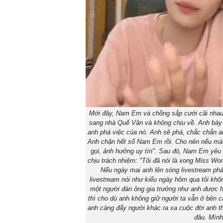
Mới đây, Nam Em và chồng sắp cưới cãi nhau 
sang nhà Quế Vân và không chịu về. Anh bày 
anh phá việc của nó. Anh sẽ phá, chắc chắn an
Anh chặn hết số Nam Em rồi. Cho nên nếu mà ok
gọi, ảnh hưởng uy tín". Sau đó, Nam Em yêu 
chịu trách nhiệm: "Tôi đã nói là xong Miss Worl
Nếu ngày mai anh lên sóng livestream phát 
livestream nói như kiểu ngày hôm qua tôi k
một người đàn ông gia trưởng như anh được hế
thì cho dù anh không giữ người ta vẫn ở bên c
anh càng đẩy người khác ra xa cuộc đời anh th
đâu. Mình 