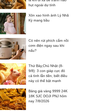
là khi đi xa để tránh hao
hụt ngoài dự tính
Xôn xao hình ảnh Lý Nhã
Kỳ mang bầu
Có nên rút phích cắm nồi
cơm điện ngay sau khi
nấu?
Thứ Bảy,Chủ Nhật (8-
9/8): 3 con giáp cực đỏ
cả tình lẫn tiền, biết điều
này có thể bật mạnh
Bảng giá vàng 9999 24K
18K SJC DOJI PNJ hôm
nay 7/8/2026