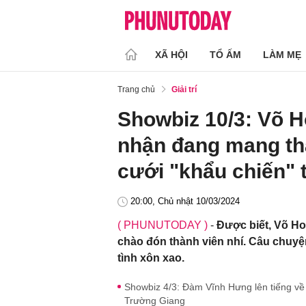
XÃ HỘI
TỔ ẤM
LÀM MẸ
Trang chủ
Giải trí
Showbiz 10/3: Võ H
nhận đang mang th
cưới "khẩu chiến" 
20:00, Chủ nhật 10/03/2024
( PHUNUTODAY )
-
Được biết, Võ H
chào đón thành viên nhí. Câu chuy
tình xôn xao.
Showbiz 4/3: Đàm Vĩnh Hưng lên tiếng về t
Trường Giang