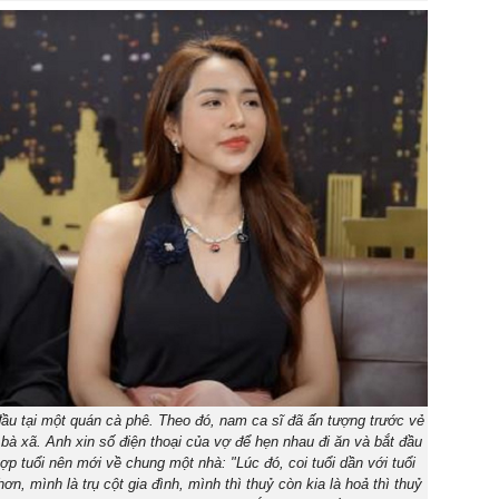
ầu tại một quán cà phê. Theo đó, nam ca sĩ đã ấn tượng trước vẻ
à xã. Anh xin số điện thoại của vợ để hẹn nhau đi ăn và bắt đầu
ợp tuổi nên mới về chung một nhà: "Lúc đó, coi tuổi dần với tuổi
n, mình là trụ cột gia đình, mình thì thuỷ còn kia là hoả thì thuỷ