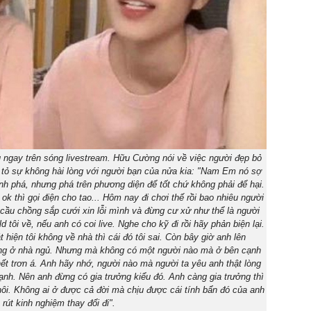
ngay trên sóng livestream. Hữu Cường nói về việc người đẹp bỏ
tỏ sự không hài lòng với người bạn của nửa kia: "Nam Em nó sợ
h phá, nhưng phá trên phương diện để tốt chứ không phải để hại.
 thì gọi điện cho tao... Hôm nay đi chơi thế rồi bao nhiêu người
cầu chồng sắp cưới xin lỗi mình và đừng cư xử như thể là người
d tôi về, nếu anh có coi live. Nghe cho kỹ đi rồi hãy phản biện lại.
hiện tôi không về nhà thì cái đó tôi sai. Còn bây giờ anh lên
hông ở nhà ngủ. Nhưng mà không có một người nào mà ở bên cạnh
t trơn á. Anh hãy nhớ, người nào mà người ta yêu anh thật lòng
ạnh. Nên anh đừng có gia trưởng kiểu đó. Anh càng gia trưởng thì
ôi. Không ai ở được cả đời mà chịu được cái tính bẩn đó của anh
rút kinh nghiệm thay đổi đi".