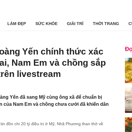
LÀM ĐẸP
SỨC KHỎE
GIẢI TRÍ
THỜI TRANG
C
Đọ
oàng Yến chính thức xác
ai, Nam Em và chồng sắp
trên livestream
oàng Yến đã sang Mỹ cùng ông xã để chuẩn bị
ện của Nam Em và chồng chưa cưới đã khiến dân
in đồn chi 20 tỷ điều trị ở Mỹ, Nhã Phương than thở về