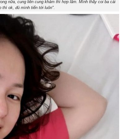
rong nữa, cung liên cung khảm thì hợp lắm. Mình thấy coi ba cái
thì ok, đủ mình tiến tới luôn".