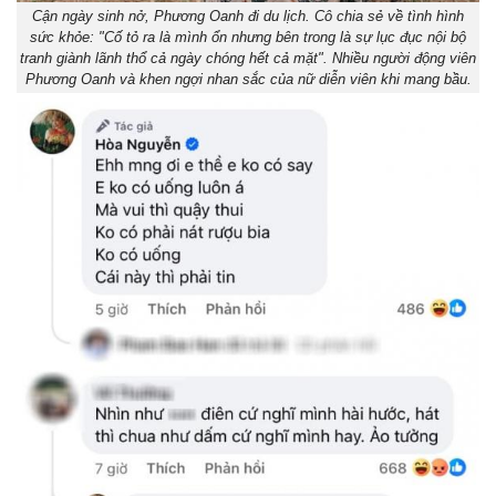
Cận ngày sinh nở, Phương Oanh đi du lịch. Cô chia sẻ về tình hình
sức khỏe: "Cố tỏ ra là mình ổn nhưng bên trong là sự lục đục nội bộ
tranh giành lãnh thổ cả ngày chóng hết cả mặt". Nhiều người động viên
Phương Oanh và khen ngợi nhan sắc của nữ diễn viên khi mang bầu.