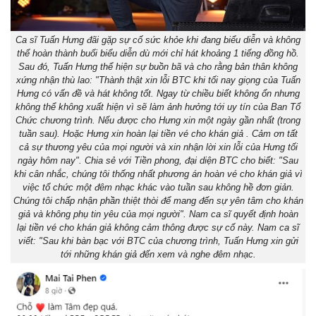
Ca sĩ Tuấn Hưng đãi gặp sự cố sức khỏe khi đang biểu diễn và không
thể hoàn thành buổi biểu diễn dù mới chỉ hát khoảng 1 tiếng đồng hồ.
Sau đó, Tuấn Hưng thể hiện sự buồn bã và cho rằng bản thân không
xứng nhận thù lao: "Thành thật xin lỗi BTC khi tối nay giọng của Tuấn
Hưng có vấn đề và hát không tốt. Ngay từ chiều biết không ổn nhưng
không thể không xuất hiện vì sẽ làm ảnh hưởng tới uy tín của Ban Tổ
Chức chương trình. Nếu được cho Hưng xin một ngày gần nhất (trong
tuần sau). Hoặc Hưng xin hoàn lại tiền vé cho khán giả . Cảm ơn tất
cả sự thương yêu của mọi người và xin nhận lời xin lỗi của Hưng tối
ngày hôm nay". Chia sẻ với Tiền phong, đại diện BTC cho biết: "Sau
khi cân nhắc, chúng tôi thống nhất phương án hoàn vé cho khán giả vì
việc tổ chức một đêm nhạc khác vào tuần sau không hề đơn giản.
Chúng tôi chấp nhận phần thiệt thòi để mang đến sự yên tâm cho khán
giả và không phụ tin yêu của mọi người". Nam ca sĩ quyết định hoàn
lại tiền vé cho khán giả không cảm thông được sự cố này. Nam ca sĩ
viết: "Sau khi bàn bạc với BTC của chương trình, Tuấn Hưng xin gửi
tới những khán giả đến xem và nghe đêm nhạc.