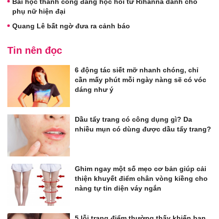
Bài học thành công đáng học hỏi từ Rihanna dành cho
phụ nữ hiện đại
Quang Lê bất ngờ đưa ra cảnh báo
Tin nên đọc
6 động tác siết mỡ nhanh chóng, chỉ
cần mấy phút mỗi ngày nàng sẽ có vóc
dáng như ý
Dầu tẩy trang có công dụng gì? Da
nhiều mụn có dùng được dầu tẩy trang?
Ghim ngay một số mẹo cơ bản giúp cải
thiện khuyết điểm chân vòng kiềng cho
nàng tự tin diện váy ngắn
5 lỗi trang điểm thường thấy khiến bạn