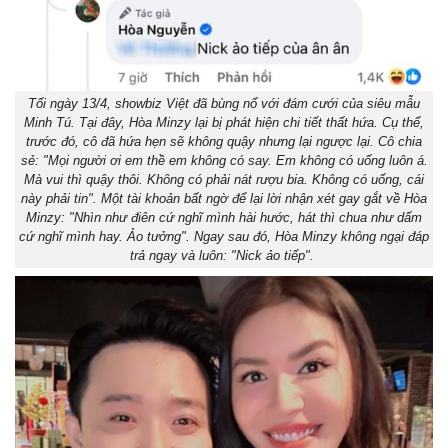
Tối ngày 13/4, showbiz Việt đã bùng nổ với đám cưới của siêu mẫu
Minh Tú. Tại đây, Hòa Minzy lại bị phát hiện chi tiết thất hứa. Cụ thể,
trước đó, cô đã hứa hẹn sẽ không quậy nhưng lại ngược lại. Cô chia
sẻ: "Mọi người ơi em thề em không có say. Em không có uống luôn á.
Mà vui thì quậy thôi. Không có phải nát rượu bia. Không có uống, cái
này phải tin". Một tài khoản bất ngờ để lại lời nhận xét gay gắt về Hòa
Minzy: "Nhìn như điên cứ nghĩ mình hài hước, hát thì chua như dấm
cứ nghĩ mình hay. Ảo tưởng". Ngay sau đó, Hòa Minzy không ngại đáp
trả ngay và luôn: "Nick ảo tiếp".