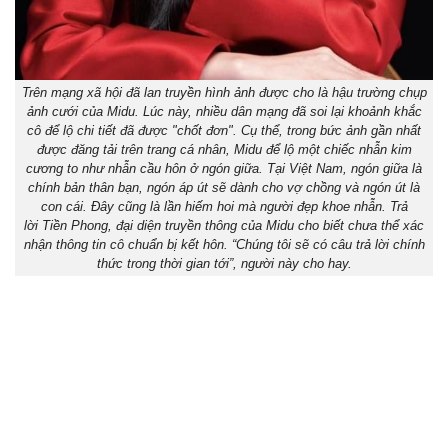
Trên mạng xã hội đã lan truyền hình ảnh được cho là hậu trường chụp
ảnh cưới của Midu. Lúc này, nhiều dân mạng đã soi lại khoảnh khắc
cô để lộ chi tiết đã được "chốt đơn". Cụ thể, trong bức ảnh gần nhất
được đăng tải trên trang cá nhân, Midu để lộ một chiếc nhẫn kim
cương to như nhẫn cầu hôn ở ngón giữa. Tại Việt Nam, ngón giữa là
chính bản thân bạn, ngón áp út sẽ dành cho vợ chồng và ngón út là
con cái. Đây cũng là lần hiếm hoi mà người đẹp khoe nhẫn. Trả
lời Tiền Phong, đại diện truyền thông của Midu cho biết chưa thể xác
nhận thông tin cô chuẩn bị kết hôn. “Chúng tôi sẽ có câu trả lời chính
thức trong thời gian tới”, người này cho hay.