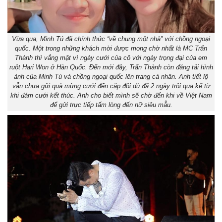
Vừa qua, Minh Tú đã chính thức “về chung một nhà” với chồng ngoại
quốc. Một trong những khách mời được mong chờ nhất là MC Trấn
Thành thì vắng mặt vì ngày cưới của cô với ngày trọng đại của em
ruột Hari Won ở Hàn Quốc. Đến mới đây, Trấn Thành còn đăng tải hình
ảnh của Minh Tú và chồng ngoại quốc lên trang cá nhân. Anh tiết lộ
vẫn chưa gửi quà mừng cưới đến cặp đôi dù đã 2 ngày trôi qua kể từ
khi đám cưới kết thúc. Anh cho biết mình sẽ chờ đến khi về Việt Nam
để gửi trực tiếp tấm lòng đến nữ siêu mẫu.