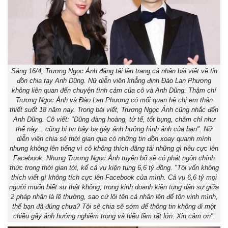
Sáng 16/4, Trương Ngọc Ánh đăng tải lên trang cá nhân bài viết về tin
đồn chia tay Anh Dũng. Nữ diễn viên khẳng định Đào Lan Phương
không liên quan đến chuyện tình cảm của cô và Anh Dũng. Thậm chí
Trương Ngọc Ánh và Đào Lan Phương có mối quan hệ chị em thân
thiết suốt 18 năm nay. Trong bài viết, Trương Ngọc Ánh cũng nhắc đến
Anh Dũng. Cô viết: "Dũng đàng hoàng, tử tế, tốt bụng, chăm chỉ như
thế này... cũng bị tin bậy bạ gây ảnh hưởng hình ảnh của bạn". Nữ
diễn viên chia sẻ thời gian qua có những tin đồn xoay quanh mình
nhưng không lên tiếng vì cô không thích đăng tải những gì tiêu cực lên
Facebook. Nhưng Trương Ngọc Ánh tuyên bố sẽ có phát ngôn chính
thức trong thời gian tới, kể cả vụ kiện tụng 6,6 tỷ đồng. "Tôi vốn không
thích viết gì không tích cực lên Facebook của mình. Cả vụ 6,6 tỷ mọi
người muốn biết sự thật không, trong kinh doanh kiện tụng dân sự giữa
2 pháp nhân là lẽ thường, sao cứ lôi tên cá nhân lên để tôn vinh mình,
thế bạn đã đúng chưa? Tôi sẽ chia sẽ sớm để thông tin không đi một
chiều gây ảnh hưởng nghiêm trọng và hiểu lầm rất lớn. Xin cảm ơn".