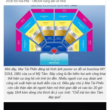
Mới đây, Mai Tài Phến đăng tải hình ảnh poster sơ đồ vé liveshow MY
SOUL 1981 của ca sĩ Mỹ Tâm. Đây cũng là lần hiếm hoi anh công khai
thể hiện sự ủng hộ với tình tin đồn. Nhiều người con suy đoán anh
cũng sẽ xuất hiện tại buổi diễn của cô. Điều gây chú ý Mai Tài Phến
còn cẩn thận dặn dò người hâm mộ thời gian đặt vé vào lúc 20 giờ
ngày 16/4 kèm dòng chú thích ẩn ý cực tình: "Chỗ trái tim làm Tâm
đẹp quá".