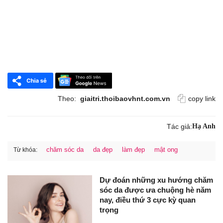
Theo:
giaitri.thoibaovhnt.com.vn
copy link
Tác giả:
Hạ Anh
chăm sóc da
da đẹp
làm đẹp
mật ong
Từ khóa:
Dự đoán những xu hướng chăm
sóc da được ưa chuộng hè năm
nay, điều thứ 3 cực kỳ quan
trọng