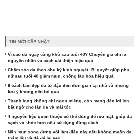
TIN MỚI CẬP NHẬT
Vì sao da ngày càng khô sau tuổi 40? Chuyên gia chỉ ra
nguyên nhân và cách cải thiện hiệu quả
Chăm sóc da theo chu kỳ kinh nguyệt: Bí quyết giúp phụ
nữ sau tuổi 40 giảm mụn, chống lão hóa hiệu quả
6 cách làm đẹp da từ đậu đen đơn giản tại nhà và những
lưu ý không nên bỏ qua
Thanh long không chỉ ngon miệng, còn mang đến lợi ích
bất ngờ cho làn da và mái tóc
4 nguyên liệu quen thuộc có thể dùng để rửa mặt, giúp da
sạch và khỏe hơn nếu sử dụng đúng cách
Nặn mụn xong đừng vội làm điều này nếu không muốn da
thâm lâu và dễ để lại sẹo