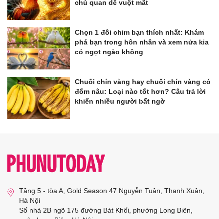
chủ quan dễ vuột mất
Chọn 1 đôi chim bạn thích nhất: Khám
phá bạn trong hôn nhân và xem nửa kia
có ngọt ngào không
Chuối chín vàng hay chuối chín vàng có
đốm nâu: Loại nào tốt hơn? Câu trả lời
khiến nhiều người bất ngờ
Tầng 5 - tòa A, Gold Season 47 Nguyễn Tuân, Thanh Xuân,
Hà Nội
Số nhà 2B ngõ 175 đường Bát Khối, phường Long Biên,