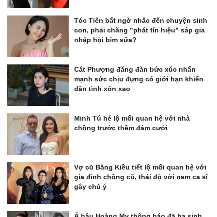
Tóc Tiên bất ngờ nhắc đến chuyện sinh
con, phải chăng "phát tín hiệu" sáp gia
nhập hội bỉm sữa?
Cát Phượng đăng đàn bức xúc nhấn
mạnh sức chịu đựng có giới hạn khiến
dân tình xôn xao
Minh Tú hé lộ mối quan hệ với nhà
chồng trước thềm đám cưới
Vợ cũ Bằng Kiều tiết lộ mối quan hệ với
gia đình chồng cũ, thái độ với nam ca sĩ
gây chú ý
Á hậu Hoàng My thông báo đã hạ sinh