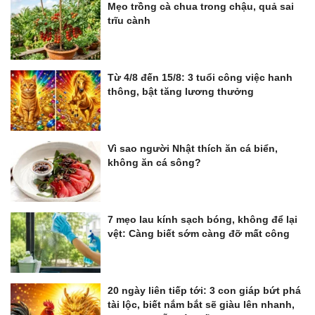
Mẹo trồng cà chua trong chậu, quả sai
trĩu cành
Từ 4/8 đến 15/8: 3 tuổi công việc hanh
thông, bật tăng lương thưởng
Vì sao người Nhật thích ăn cá biển,
không ăn cá sông?
7 mẹo lau kính sạch bóng, không để lại
vệt: Càng biết sớm càng đỡ mất công
20 ngày liên tiếp tới: 3 con giáp bứt phá
tài lộc, biết nắm bắt sẽ giàu lên nhanh,