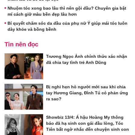
Nhuộm tóc xong bao lâu thì nên gội đầu? Chuyên gia bật
mí cách giữ màu bền đẹp lâu hơn
Bí quyết chăm sóc da đầu của phụ nữ Ý giúp mái tóc luôn
dày khỏe và bồng bềnh
Tin nên đọc
Trương Ngọc Ánh chính thức xác nhận
đã chia tay tình trẻ Anh Dũng
Bị nghi hẹn hò người mới sau khi chia
tay Hương Giang, Đình Tú có phản ứng
ra sao?
Showbiz 13/4: Á hậu Hoàng My thông
báo đã hạ sinh con gái đầu lòng, Tóc
Tiên bất ngờ nhắc đến chuyện sinh con