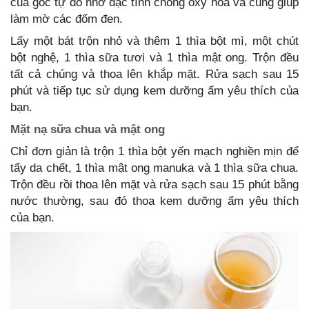
của gốc tự do nhờ đặc tính chống oxy hóa và cũng giúp
làm mờ các đốm đen.
Lấy một bát trộn nhỏ và thêm 1 thìa bột mì, một chút
bột nghệ, 1 thìa sữa tươi và 1 thìa mật ong. Trộn đều
tất cả chúng và thoa lên khắp mặt. Rửa sạch sau 15
phút và tiếp tục sử dụng kem dưỡng ẩm yêu thích của
bạn.
Mặt nạ sữa chua và mật ong
Chỉ đơn giản là trộn 1 thìa bột yến mạch nghiền mịn để
tẩy da chết, 1 thìa mật ong manuka và 1 thìa sữa chua.
Trộn đều rồi thoa lên mặt và rửa sạch sau 15 phút bằng
nước thường, sau đó thoa kem dưỡng ẩm yêu thích
của bạn.