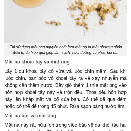
Chỉ sử dụng mật ong nguyên chất làm mặt nạ là một phương pháp
điều trị da hiệu quả giúp làm sạch, nuôi dưỡng và phục hồi da.
Mặt nạ khoai tây và mật ong
Lấy 1 củ khoai tây cỡ vừa và luộc chín mềm. Sau khi
luộc chín, bạn bóc vỏ khoai tây ra và xay nhuyễn mà
không cần thêm nước. Bây giờ thêm 1 thìa mật ong vào
hỗn hợp khoai tây này và trộn đều. Thoa đều hỗn hợp
này lên khắp mặt và cổ của bạn. Có thể để qua đêm
hoặc có thể để trong 45 phút. Rửa sạch bằng nước ấm.
Mặt nạ bột và mật ong
Mặt nạ này rất hữu ích trong việc bảo vệ da khỏi tác hại