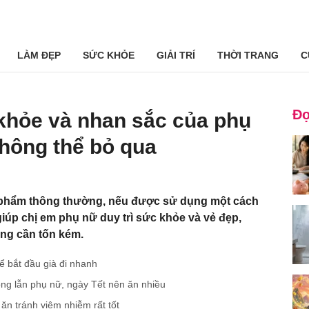
LÀM ĐẸP
SỨC KHỎE
GIẢI TRÍ
THỜI TRANG
C
Đọ
khỏe và nhan sắc của phụ
không thể bỏ qua
c phẩm thông thường, nếu được sử dụng một cách
giúp chị em phụ nữ duy trì sức khỏe và vẻ đẹp,
ng cần tốn kém.
ể bắt đầu già đi nhanh
n ông lẫn phụ nữ, ngày Tết nên ăn nhiều
 ăn tránh viêm nhiễm rất tốt