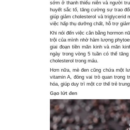
sớm ở thanh thiếu niên và người tru
huyết sắc tố, tăng cường sự trao đổi
giúp giảm cholesterol và triglyceri
việc hấp thụ dưỡng chất, hỗ trợ giảm
Khi nói đến việc cân bằng hormon nữ
trội của mình nhờ hàm lượng phytoes
giai đoạn tiền mãn kinh và mãn ki
ngày trong vòng 5 tuần có thể tăng
cholesterol trong máu.
Hơn nữa, mè đen cũng chứa một lượ
vitamin A, đóng vai trò quan trọng t
hóa, giúp duy trì một cơ thể trẻ tru
Gạo lứt đen