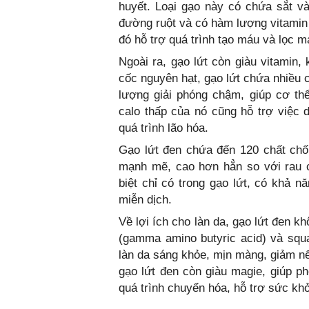
huyết. Loại gạo này có chứa sắt v
đường ruột và có hàm lượng vitamin 
đó hỗ trợ quá trình tạo máu và lọc 
Ngoài ra, gạo lứt còn giàu vitamin,
cốc nguyên hạt, gạo lứt chứa nhiều 
lượng giải phóng chậm, giúp cơ th
calo thấp của nó cũng hỗ trợ việc
quá trình lão hóa.
Gạo lứt đen chứa đến 120 chất chố
mạnh mẽ, cao hơn hẳn so với rau c
biệt chỉ có trong gạo lứt, có khả nă
miễn dịch.
Về lợi ích cho làn da, gạo lứt đen 
(gamma amino butyric acid) và squa
làn da sáng khỏe, mịn màng, giảm nế
gạo lứt đen còn giàu magie, giúp p
quá trình chuyển hóa, hỗ trợ sức khỏ