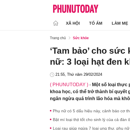
XÃ HỘI
TỔ ẤM
LÀM MẸ
Trang chủ
Sức khỏe
‘Tam bảo’ cho sức 
nữ: 3 loại hạt đen 
21:55, Thứ năm 29/02/2024
( PHUNUTODAY )
-
Một số loại thự
khoa học, có thể trở thành bí quyết 
ngăn ngừa quá trình lão hóa mà khô
Phụ nữ có 5 dấu hiệu này, cảnh báo cơ th
Bật mí loại thịt tốt cho sinh lý của cả đà
Loại rau giúp ngừa 7 loại ung thư, phụ nữ