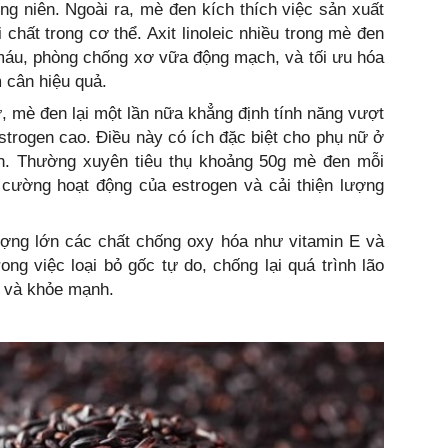
ng niên. Ngoài ra, mè đen kích thích việc sản xuất
 chất trong cơ thể. Axit linoleic nhiều trong mè đen
d máu, phòng chống xơ vữa động mạch, và tối ưu hóa
 cân hiệu quả.
, mè đen lại một lần nữa khẳng định tính năng vượt
trogen cao. Điều này có ích đặc biệt cho phụ nữ ở
nh. Thường xuyên tiêu thụ khoảng 50g mè đen mỗi
 cường hoạt động của estrogen và cải thiện lượng
ng lớn các chất chống oxy hóa như vitamin E và
rong việc loại bỏ gốc tự do, chống lại quá trình lão
ng và khỏe mạnh.