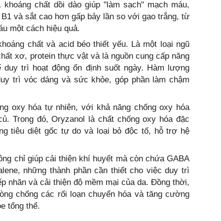
à khoáng chất dồi dào giúp "làm sạch" mạch máu,
B1 và sắt cao hơn gấp bảy lần so với gạo trắng, từ
máu một cách hiệu quả.
 khoáng chất và acid béo thiết yếu. Là một loại ngũ
chất xơ, protein thực vật và là nguồn cung cấp năng
ể duy trì hoạt động ổn định suốt ngày. Hàm lượng
 duy trì vóc dáng và sức khỏe, góp phần làm chậm
ng oxy hóa tự nhiên, với khả năng chống oxy hóa
ủ. Trong đó, Oryzanol là chất chống oxy hóa đặc
ng tiêu diệt gốc tự do và loại bỏ độc tố, hỗ trợ hệ
không chỉ giúp cải thiện khí huyết mà còn chứa GABA
lene, những thành phần cần thiết cho việc duy trì
p nhăn và cải thiện độ mềm mại của da. Đồng thời,
hòng chống các rối loạn chuyển hóa và tăng cường
e tổng thể.