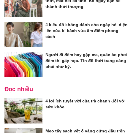
thời, mất hết cá tính. Bỏ ngay bạn sẽ
thành thời thượng.
4 kiểu đồ không dành cho ngày hè, diện
lên vừa bí bách vừa âm điểm phong
cách
Người đi đêm hay gặp ma, quần áo phơi
đêm thì gây họa. Tín đồ thời trang càng
phải nhớ kỹ.
Đọc nhiều
4 lợi ích tuyệt vời của trà chanh đối với
sức khỏe
Mẹo tẩy sạch vết ố vàng cứng đầu trên