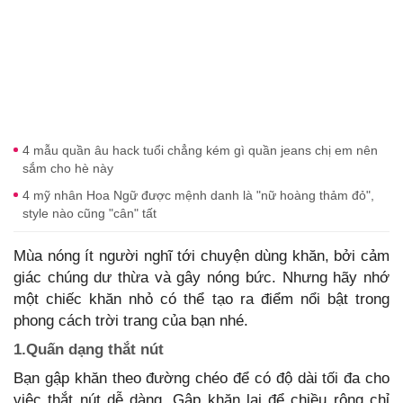
4 mẫu quần âu hack tuổi chẳng kém gì quần jeans chị em nên
sắm cho hè này
4 mỹ nhân Hoa Ngữ được mệnh danh là "nữ hoàng thảm đỏ",
style nào cũng "cân" tất
Mùa nóng ít người nghĩ tới chuyện dùng khăn, bởi cảm
giác chúng dư thừa và gây nóng bức. Nhưng hãy nhớ
một chiếc khăn nhỏ có thể tạo ra điểm nổi bật trong
phong cách trời trang của bạn nhé.
1.Quấn dạng thắt nút
Bạn gập khăn theo đường chéo để có độ dài tối đa cho
việc thắt nút dễ dàng. Gập khăn lại để chiều rộng chỉ