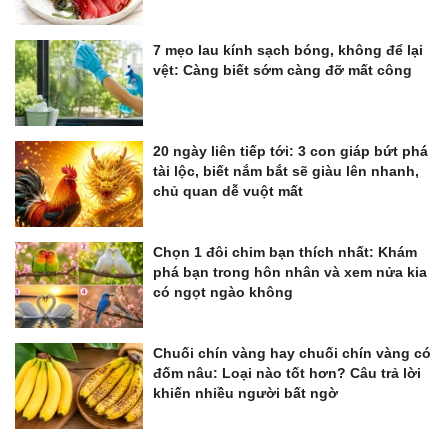
7 mẹo lau kính sạch bóng, không để lại
vệt: Càng biết sớm càng đỡ mất công
20 ngày liên tiếp tới: 3 con giáp bứt phá
tài lộc, biết nắm bắt sẽ giàu lên nhanh,
chủ quan dễ vuột mất
Chọn 1 đôi chim bạn thích nhất: Khám
phá bạn trong hôn nhân và xem nửa kia
có ngọt ngào không
Chuối chín vàng hay chuối chín vàng có
đốm nâu: Loại nào tốt hơn? Câu trả lời
khiến nhiều người bất ngờ