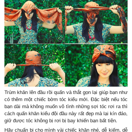
Trùm khăn lên đầu rồi quấn và thắt gọn lại giúp bạn như
có thêm một chiếc bờm tóc kiểu mới. Đặc biệt nếu tóc
bạn dài mà không muốn vô tình những sợi tóc rơi ra thì
cách quấn khăn kiểu đội đầu này rất đẹp mà lại kín đáo,
giữ được tóc không bị rơi bị bay khiến bạn bất tiện.
Hãy chuẩn bị cho mình vài chiếc khăn nhé, dễ kiếm, dễ