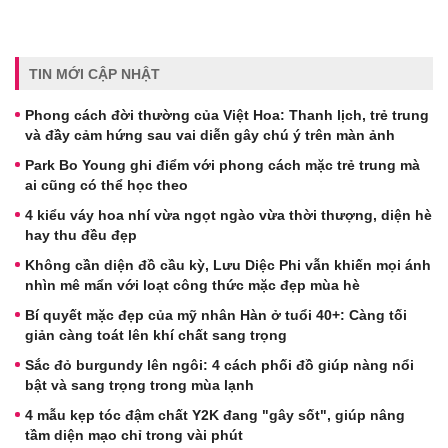
TIN MỚI CẬP NHẬT
Phong cách đời thường của Việt Hoa: Thanh lịch, trẻ trung
và đầy cảm hứng sau vai diễn gây chú ý trên màn ảnh
Park Bo Young ghi điểm với phong cách mặc trẻ trung mà
ai cũng có thể học theo
4 kiểu váy hoa nhí vừa ngọt ngào vừa thời thượng, diện hè
hay thu đều đẹp
Không cần diện đồ cầu kỳ, Lưu Diệc Phi vẫn khiến mọi ánh
nhìn mê mẩn với loạt công thức mặc đẹp mùa hè
Bí quyết mặc đẹp của mỹ nhân Hàn ở tuổi 40+: Càng tối
giản càng toát lên khí chất sang trọng
Sắc đỏ burgundy lên ngôi: 4 cách phối đồ giúp nàng nổi
bật và sang trọng trong mùa lạnh
4 mẫu kẹp tóc đậm chất Y2K đang "gây sốt", giúp nâng
tầm diện mạo chỉ trong vài phút