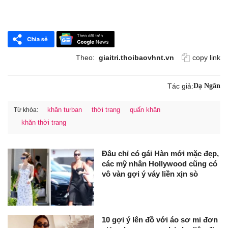
Theo:
giaitri.thoibaovhnt.vn
copy link
Tác giả:
Dạ Ngân
khăn turban
thời trang
quấn khăn
Từ khóa:
khăn thời trang
Đâu chỉ có gái Hàn mới mặc đẹp,
các mỹ nhân Hollywood cũng có
vô vàn gợi ý váy liền xịn sò
10 gợi ý lên đồ với áo sơ mi đơn