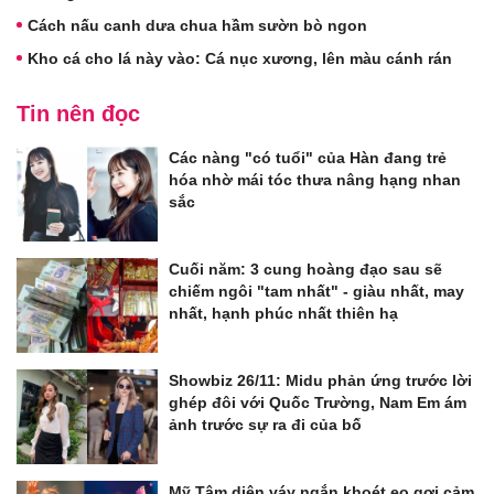
Cách nấu canh dưa chua hầm sườn bò ngon
Kho cá cho lá này vào: Cá nục xương, lên màu cánh rán
Tin nên đọc
Các nàng "có tuổi" của Hàn đang trẻ
hóa nhờ mái tóc thưa nâng hạng nhan
sắc
Cuối năm: 3 cung hoàng đạo sau sẽ
chiếm ngôi "tam nhất" - giàu nhất, may
nhất, hạnh phúc nhất thiên hạ
Showbiz 26/11: Midu phản ứng trước lời
ghép đôi với Quốc Trường, Nam Em ám
ảnh trước sự ra đi của bố
Mỹ Tâm diện váy ngắn khoét eo gợi cảm