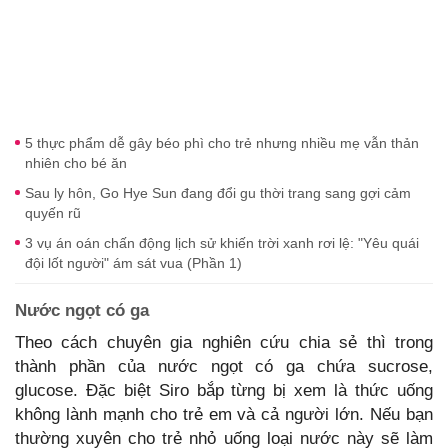
5 thực phẩm dễ gây béo phì cho trẻ nhưng nhiều mẹ vẫn thản
nhiên cho bé ăn
Sau ly hôn, Go Hye Sun đang đổi gu thời trang sang gợi cảm
quyến rũ
3 vụ án oán chấn động lịch sử khiến trời xanh rơi lệ: "Yêu quái
đội lốt người" ám sát vua (Phần 1)
Nước ngọt có ga
Theo cách chuyên gia nghiên cứu chia sẻ thì trong
thành phần của nước ngọt có ga chứa sucrose,
glucose. Đặc biệt Siro bắp từng bị xem là thức uống
không lành mạnh cho trẻ em và cả người lớn. Nếu bạn
thường xuyên cho trẻ nhỏ uống loại nước này sẽ làm