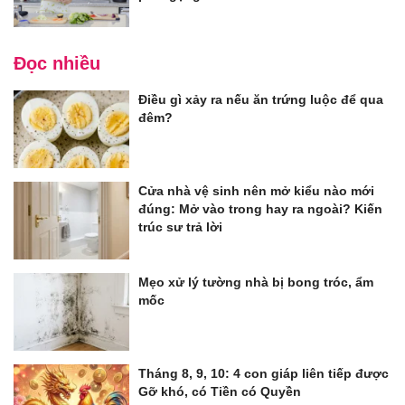
Đọc nhiều
Điều gì xảy ra nếu ăn trứng luộc để qua
đêm?
Cửa nhà vệ sinh nên mở kiểu nào mới
đúng: Mở vào trong hay ra ngoài? Kiến
trúc sư trả lời
Mẹo xử lý tường nhà bị bong tróc, ẩm
mốc
Tháng 8, 9, 10: 4 con giáp liên tiếp được
Gỡ khó, có Tiền có Quyền