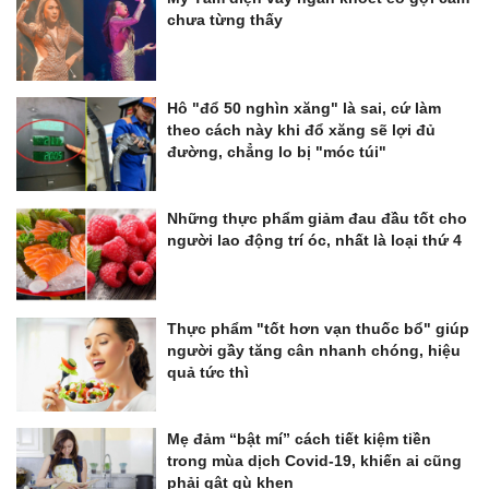
chưa từng thấy
Hô "đổ 50 nghìn xăng" là sai, cứ làm
theo cách này khi đổ xăng sẽ lợi đủ
đường, chẳng lo bị "móc túi"
Những thực phẩm giảm đau đầu tốt cho
người lao động trí óc, nhất là loại thứ 4
Thực phẩm "tốt hơn vạn thuốc bổ" giúp
người gầy tăng cân nhanh chóng, hiệu
quả tức thì
Mẹ đảm “bật mí” cách tiết kiệm tiền
trong mùa dịch Covid-19, khiến ai cũng
phải gật gù khen