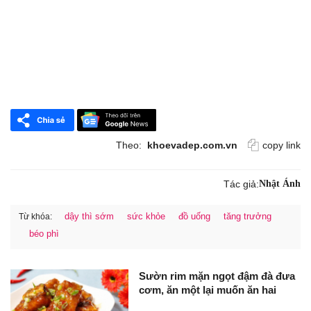
Theo:
khoevadep.com.vn
copy link
Tác giả:
Nhật Ánh
dậy thì sớm
sức khỏe
đồ uống
tăng trưởng
Từ khóa:
béo phì
Sườn rim mặn ngọt đậm đà đưa
cơm, ăn một lại muốn ăn hai