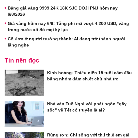
Bảng giá vàng 9999 24K 18K SJC DOJI PNJ hôm nay
6/8/2026
Giá vàng hôm nay 6/8: Tăng phi mã vượt 4.200 USD, vàng
trong nước xô đổ mọi kỷ lục
Cô đơn ở người trưởng thành: AI đang trở thành người
lắng nghe
Tin nên đọc
Kinh hoàng: Thiếu niên 15 tuổi cầm đầu
băng nhóm đâm ch.ết chủ nhà trọ
Nhà văn Tuệ Nghi với phát ngôn "gây
sốc" về Tết cổ truyền là ai?
Rùng rợn: Chị sống với th.i th.ể em gái