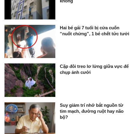
không
Hai bé gái 7 tuổi bị cửa cuốn
“nuốt chửng”, 1 bé chết tức tưởi
Cặp đôi treo lơ lửng giữa vực để
chụp ảnh cưới
Suy giảm trí nhớ bắt nguồn từ
tim mạch, đường ruột hay não
bộ?