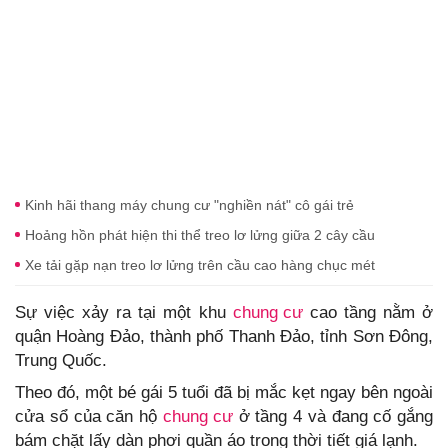
Kinh hãi thang máy chung cư "nghiền nát" cô gái trẻ
Hoảng hồn phát hiện thi thể treo lơ lửng giữa 2 cây cầu
Xe tải gặp nạn treo lơ lửng trên cầu cao hàng chục mét
Sự việc xảy ra tại một khu
chung cư
cao tầng nằm ở
quận Hoàng Đảo, thành phố Thanh Đảo, tỉnh Sơn Đông,
Trung Quốc.
Theo đó, một bé gái 5 tuổi đã bị mắc kẹt ngay bên ngoài
cửa sổ của căn hộ
chung cư
ở tầng 4 và đang cố gắng
bám chặt lấy dàn phơi quần áo trong thời tiết giá lạnh.