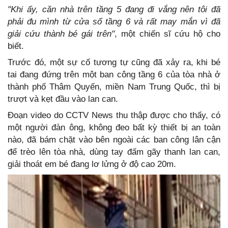
"Khi ấy, căn nhà trên tầng 5 đang đi vắng nên tôi đã
phải đu mình từ cửa sổ tầng 6 và rất may mắn vì đã
giải cứu thành bé gái trên"
, một chiến sĩ cứu hộ cho
biết.
Trước đó, một sự cố tương tự cũng đã xảy ra, khi bé
tai đang đứng trên một ban công tầng 6 của tòa nhà ở
thành phố Thâm Quyến, miền Nam Trung Quốc, thì bị
trượt và kẹt đầu vào lan can.
Đoạn video do CCTV News thu thập được cho thấy, có
một người đàn ông, không đeo bất kỳ thiết bị an toàn
nào, đã bám chặt vào bên ngoài các ban công lân cận
để trèo lên tòa nhà, dùng tay đấm gãy thanh lan can,
giải thoát em bé đang lơ lửng ở độ cao 20m.