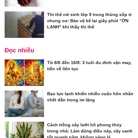
Thi thể nữ sinh lớp 9 trong thùng xốp ở
chung cư: Bảo vệ kể lại giây phút "ỚN
LẠNH" khi thấy thi thể
Đọc nhiều
Từ 8/8 đến 16/8: 3 tuổi đu đỉnh vận may,
tiền về liên tục
Bạo lực lạnh khiến nhiều cuộc hôn nhân
chết dần trong im lặng
Cách trồng cây lưỡi hổ phong thủy
trong nhà: Làm đúng điều này, cây xanh
tốt quanh năm, không vàng lá