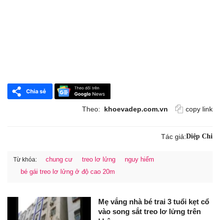
Theo:
khoevadep.com.vn
copy link
Tác giả:
Diệp Chi
chung cư
treo lơ lửng
nguy hiểm
Từ khóa:
bé gái treo lơ lửng ở độ cao 20m
Mẹ vắng nhà bé trai 3 tuổi kẹt cổ
vào song sắt treo lơ lửng trên