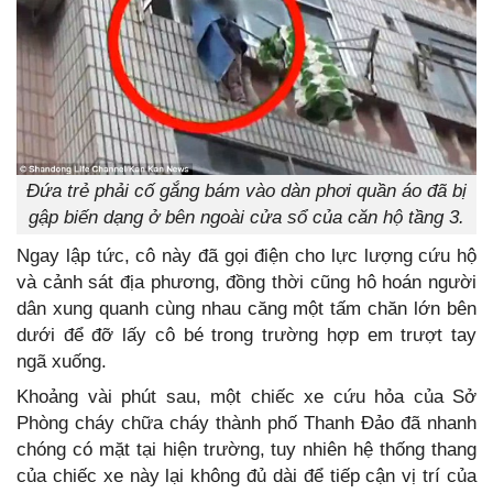
Đứa trẻ phải cố gắng bám vào dàn phơi quần áo đã bị
gập biến dạng ở bên ngoài cửa sổ của căn hộ tầng 3.
Ngay lập tức, cô này đã gọi điện cho lực lượng cứu hộ
và cảnh sát địa phương, đồng thời cũng hô hoán người
dân xung quanh cùng nhau căng một tấm chăn lớn bên
dưới để đỡ lấy cô bé trong trường hợp em trượt tay
ngã xuống.
Khoảng vài phút sau, một chiếc xe cứu hỏa của Sở
Phòng cháy chữa cháy thành phố Thanh Đảo đã nhanh
chóng có mặt tại hiện trường, tuy nhiên hệ thống thang
của chiếc xe này lại không đủ dài để tiếp cận vị trí của