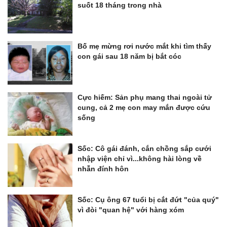
suốt 18 tháng trong nhà
Bố mẹ mừng rơi nước mắt khi tìm thấy
con gái sau 18 năm bị bắt cóc
Cực hiếm: Sản phụ mang thai ngoài tử
cung, cả 2 mẹ con may mắn được cứu
sống
Sốc: Cô gái đánh, cắn chồng sắp cưới
nhập viện chỉ vì...không hài lòng về
nhẫn đính hôn
Sốc: Cụ ông 67 tuổi bị cắt đứt "của quý"
vì đòi "quan hệ" với hàng xóm