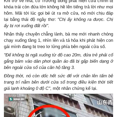
Khi trở về nhà, cô Trương bỗng phát hiện cửa chính bị
khóa trái còn đứa lớn không hề lên tiếng trả lời như mọi
hôm. Mãi tới lúc gọi bé út ra mở cửa, nó mới chịu đáp
lại bằng thái độ ngây thơ:
"Chị ấy không ra được. Chị
ấy bị rơi xuống đất rồi".
Nhận thấy chuyện chẳng lành, bà mẹ mới nhanh chóng
chạy xuống tầng 1, nhìn lên và tá hỏa khi phát hiện con
gái mình đang bị treo lơ lửng phía bên ngoài cửa sổ.
"Để không bị ngã xuống từ độ cao 20m, đứa trẻ phải cố
gắng bám vào dàn phơi quần áo đã bị gập biến dạng ở
bên ngoài cửa sổ của căn hộ tầng 3.
Đồng thời, nó còn dốc hết sức để với chân lên tấm bệ
trang trí nằm bên dưới cửa sổ trong điều kiện thời tiết
giá lạnh khoảng 0 độ C"
, một nhân chứng kể lại.