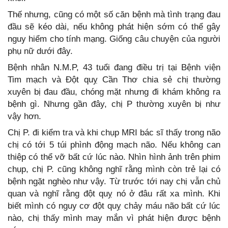
Thế nhưng, cũng có một số căn bệnh mà tình trạng đau
đầu sẽ kéo dài, nếu không phát hiện sớm có thể gây
nguy hiểm cho tính mạng. Giống câu chuyện của người
phụ nữ dưới đây.
Bệnh nhân N.M.P, 43 tuổi đang điều trị tại Bệnh viện
Tim mạch và Đột quỵ Cần Thơ chia sẻ chị thường
xuyên bị đau đầu, chóng mặt nhưng đi khám không ra
bệnh gì. Nhưng gần đây, chị P thường xuyên bị như
vậy hơn.
Chị P. đi kiểm tra và khi chụp MRI bác sĩ thấy trong não
chị có tới 5 túi phình động mạch não. Nếu không can
thiệp có thể vỡ bất cứ lúc nào. Nhìn hình ảnh trên phim
chụp, chị P. cũng không nghĩ rằng mình còn trẻ lại có
bệnh ngặt nghèo như vậy. Từ trước tới nay chị vẫn chủ
quan và nghĩ rằng đột quỵ nó ở đâu rất xa mình. Khi
biết mình có nguy cơ đột quỵ chảy máu não bất cứ lúc
nào, chị thấy mình may mắn vì phát hiện được bệnh