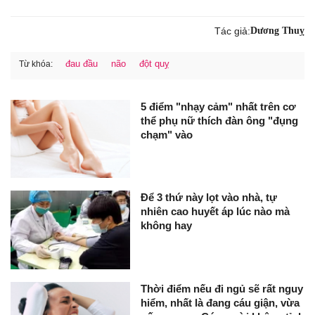
Tác giả:
Dương Thuỵ
đau đầu
não
đột quỵ
Từ khóa:
5 điểm "nhạy cảm" nhất trên cơ
thể phụ nữ thích đàn ông "đụng
chạm" vào
Để 3 thứ này lọt vào nhà, tự
nhiên cao huyết áp lúc nào mà
không hay
Thời điểm nếu đi ngủ sẽ rất nguy
hiểm, nhất là đang cáu giận, vừa