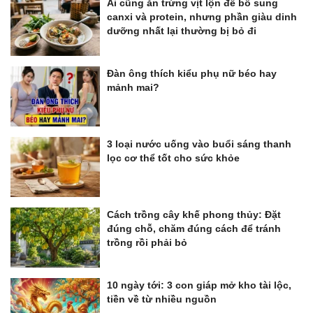
Ai cũng ăn trứng vịt lộn để bổ sung
canxi và protein, nhưng phần giàu dinh
dưỡng nhất lại thường bị bỏ đi
Đàn ông thích kiểu phụ nữ béo hay
mảnh mai?
3 loại nước uống vào buổi sáng thanh
lọc cơ thể tốt cho sức khỏe
Cách trồng cây khế phong thủy: Đặt
đúng chỗ, chăm đúng cách để tránh
trồng rồi phải bỏ
10 ngày tới: 3 con giáp mở kho tài lộc,
tiền về từ nhiều nguồn