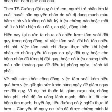
nhân hết cảm giác đau đầu.
Theo TS Cường đột quỵ ở trẻ em, người trẻ phần lớn là
xuất huyết não nguyên nhân do vỡ dị dạng mạch máu
bẩm sinh và không có bất kỳ triệu chứng nào hoặc một
số ít có biểu hiện đau đầu, co giật, động kinh.
Hiện nay tại nước ta chưa có chiến lược tầm so‎át đột
quỵ trong cộng đồng, vì việc tầm soát đòi hỏi tốn nhiều
chi phí. Việc tầm soát chỉ được thực hiện khi bệnh
nhân có những yếu tố nguy cơ gây đột quỵ hoặc cho
bệnh nhân đã từng bị đột quỵ, hoặc có triệu chứng thiếu
máu não thoáng qua để điều trị phòng ngừa, tránh tái
phát.
Về mặt sức khỏe cộng đồng, việc tầm soát kém hiệu
quả hơn việc giữ gìn sức khỏe hàng ngày để giảm nguy
cơ đột quỵ. Ví dụ: bỏ thuốc lá, giảm rượu bia, chống
béo phì, chế độ ăn uống lành mạnh, điều trị tốt các
bệnh tim mạch, huyết áp, tiểu đường có ‎ý nghĩa thực tế
hơn… Các yếu tố nguy cơ trên đã được chứng minh là