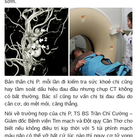
sớm.
Bản thân chị P. mỗi lần đi kiểm tra sức khoẻ chị cũng
hay tầm soát dấu hiệu đau đầu nhưng chụp CT không
có bất thường. Bác sĩ cũng tư vấn chị bị đau đầu do
cân cơ, do mệt mỏi, căng thẳng.
Nói về trường hợp của chị P, TS BS Trần Chí Cường –
Giám đốc Bệnh viện Tim mạch và Đột quỵ Cần Thơ cho
biết nếu không điều trị kịp thời với 5 túi phình mạch
máu não có thể vỡ bất cứ lúc nào thì nguy cơ tử vong