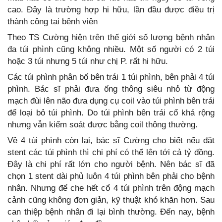
cao. Đây là trường hợp hi hữu, lần đầu được điều trị
thành công tại bệnh viện
Theo TS Cường hiện trên thế giới số lượng bệnh nhân
đa túi phình cũng không nhiều. Một số người có 2 túi
hoặc 3 túi nhưng 5 túi như chị P. rất hi hữu.
Các túi phình phân bố bên trái 1 túi phình, bên phải 4 túi
phình. Bác sĩ phải đưa ống thông siêu nhỏ từ động
mạch đùi lên não đưa dụng cụ coil vào túi phình bên trái
để loại bỏ túi phình. Do túi phình bên trái cổ khá rộng
nhưng vẫn kiểm soát được bằng coil thông thường.
Về 4 túi phình còn lại, bác sĩ Cường cho biết nếu đặt
stent các túi phình thì chi phí có thể lên tới cả tỷ đồng.
Đây là chi phí rất lớn cho người bệnh. Nên bác sĩ đã
chọn 1 stent dài phủ luôn 4 túi phình bên phải cho bệnh
nhân. Nhưng để che hết cổ 4 túi phình trên động mạch
cảnh cũng không đơn giản, kỹ thuật khó khăn hơn. Sau
can thiệp bệnh nhân đi lại bình thường. Đến nay, bệnh