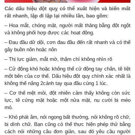
Các dấu hiệu đột quỵ có thể xuất hiện và biến mất
rất nhanh, lặp đi lặp lại nhiều lần, bao gồm:
– Hoa mắt, chóng mặt, người mất thăng bằng đột ngột
và không phối hợp được các hoạt động.
– Đau đầu dữ dội, cơn đau đầu đến rất nhanh và có thể
gây buồn nôn hoặc nôn
– Thị lực giảm, mắt mờ, thậm chí không nhìn rõ
– Cử động khó hoặc không thể cử động tay chân, tê liệt
một bên của cơ thể. Dấu hiệu đột quỵ chính xác nhất là
không thể nâng 2cánh tay qua đầu cùng 1 lúc.
– Cơ thể mệt mỏi, đột nhiên cảm thấy không còn sức
lực, tê cứng mặt hoặc một nửa mặt, nụ cười bị méo
mó.
– Khó phát âm, nói ngọng bất thường, nói không rõ chữ,
bị dính chữ. Bạn cũng có thể thực hiện phép thử bằng
cách nói những câu đơn giản, sau đó yêu cầu người