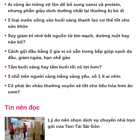
Ai cũng ăn trứng vịt lộn để bổ sung canxi và protein,
nhưng phần giàu dinh dưỡng nhất lại thường bị bỏ đi
3 loại nước uống vào buổi sáng thanh lọc cơ thể tốt cho
sức khỏe
Suy giảm trí nhớ bắt nguồn từ tim mạch, đường ruột hay
não bộ?
Cách gội đầu bằng 2 gia vị có sẵn trong bếp giúp sạch da
đầu, giảm ngứa, hạn chế gàu
Tắm buổi sáng hay tắm buổi tối có lợi hơn?
3 chỗ trên người càng trắng càng yếu, số 1 ít ai nhìn
Có phải ăn cháo thường xuyên sẽ tốt cho tiêu hóa hơn ăn
cơm?
Tin nên đọc
Lý do nên chọn dịch vụ chuyển nhà trọn
gói của Taxi Tải Sài Gòn