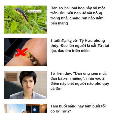
Rắn sợ hai loại hoa này số một
trên đời, nếu bạn để vài bông
trong nhà, chẳng rắn nào dám
bén mảng
3 tuổi đại kỵ với Tỳ Hưu phong
thủy: Đeo lên người là cắt đứt tài
lộc, đau ốm triền miên
Tổ Tiên dạy: "Đàn ông xem mũi,
đàn bà xem miệng", nhìn vào 2
điểm này biết người nào phú quý
cả đời
Tắm buổi sáng hay tắm buổi tối
có lợi hơn?