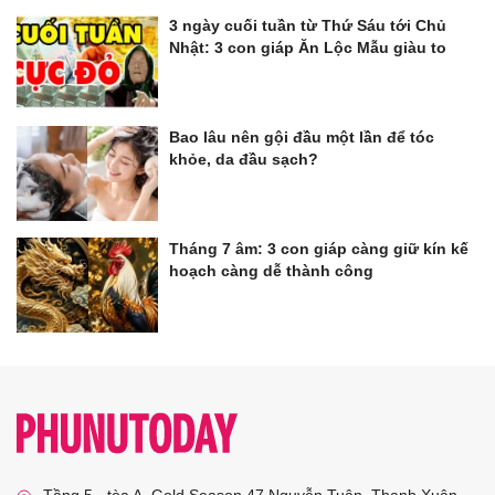
3 ngày cuối tuần từ Thứ Sáu tới Chủ
Nhật: 3 con giáp Ăn Lộc Mẫu giàu to
Bao lâu nên gội đầu một lần để tóc
khỏe, da đầu sạch?
Tháng 7 âm: 3 con giáp càng giữ kín kế
hoạch càng dễ thành công
Tầng 5 - tòa A, Gold Season 47 Nguyễn Tuân, Thanh Xuân,