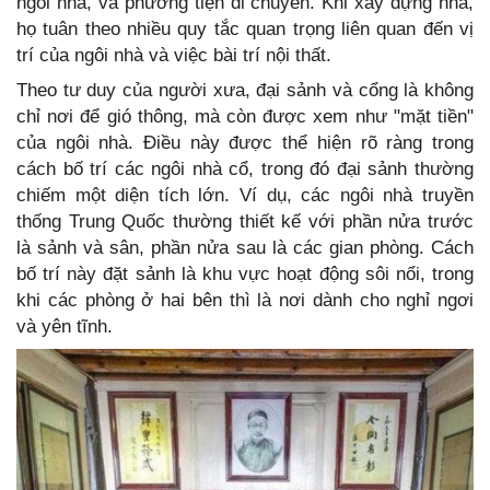
ngôi nhà, và phương tiện di chuyển. Khi xây dựng nhà,
họ tuân theo nhiều quy tắc quan trọng liên quan đến vị
trí của ngôi nhà và việc bài trí nội thất.
Theo tư duy của người xưa, đại sảnh và cổng là không
chỉ nơi để gió thông, mà còn được xem như "mặt tiền"
của ngôi nhà. Điều này được thể hiện rõ ràng trong
cách bố trí các ngôi nhà cổ, trong đó đại sảnh thường
chiếm một diện tích lớn. Ví dụ, các ngôi nhà truyền
thống Trung Quốc thường thiết kế với phần nửa trước
là sảnh và sân, phần nửa sau là các gian phòng. Cách
bố trí này đặt sảnh là khu vực hoạt động sôi nổi, trong
khi các phòng ở hai bên thì là nơi dành cho nghỉ ngơi
và yên tĩnh.