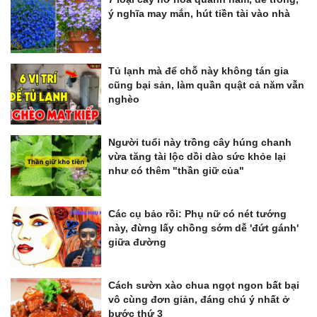
ý nghĩa may mắn, hút tiền tài vào nhà
Tủ lạnh mà để chỗ này không tán gia
cũng bại sản, làm quần quật cả năm vẫn
nghèo
Người tuổi này trồng cây húng chanh
vừa tăng tài lộc dồi dào sức khỏe lại
như có thêm "thần giữ của"
Các cụ bảo rồi: Phụ nữ có nét tướng
này, đừng lấy chồng sớm dễ 'đứt gánh'
giữa đường
Cách sườn xào chua ngọt ngon bất bại
vô cùng đơn giản, đáng chú ý nhất ở
bước thứ 3