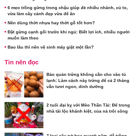
6 mẹo trồng gừng trong chậu giúp đẻ nhiều nhánh, củ to,
vừa làm cây cảnh đẹp vừa để ăn
Nên dùng thớt nhựa hay thớt gỗ tốt hơn?
Đặt gừng cạnh gối trước khi ngủ: Biết lợi ích, nhiều người
muốn làm theo
Bao lâu thì nên vệ sinh máy giặt một lần?
Tin nên đọc
Bảo quản trứng không cần cho vào tủ
lạnh: Làm cách này trứng để cả 2 tháng
vẫn tươi ngon, dinh dưỡng
2 tuổi đại kỵ với Mèo Thần Tài: Để trong
nhà tài lộc khánh kiệt, của nả trôi sông
7 loại cây nở hoa quanh năm, dễ trồng,