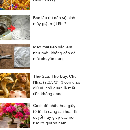
đếm mỏi tay
Bao lâu thì nên vệ sinh
máy giặt một lần?
Mẹo mài kéo sắc lẹm
như mới, không cần đá
mài chuyên dụng
Thứ Sáu, Thứ Bảy, Chủ
Nhật (7,8,9/8): 3 con giáp
giữ ví, chủ quan là mất
tiền không đáng
Cách để chậu hoa giấy
từ tốt lá sang sai hoa: Bí
quyết này giúp cây nở
rực rỡ quanh năm