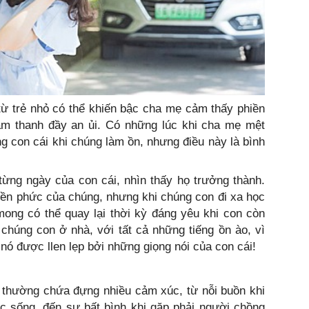
từ trẻ nhỏ có thể khiến bậc cha mẹ cảm thấy phiền
 âm thanh đầy an ủi. Có những lúc khi cha mẹ mệt
ng con cái khi chúng làm ồn, nhưng điều này là bình
từng ngày của con cái, nhìn thấy họ trưởng thành.
hiền phức của chúng, nhưng khi chúng con đi xa học
mong có thể quay lại thời kỳ đáng yêu khi con còn
 chúng con ở nhà, với tất cả những tiếng ồn ào, vì
nó được llen lẹp bởi những giọng nói của con cái!
 thường chứa đựng nhiều cảm xúc, từ nỗi buồn khi
ộc sống, đến sự bất bình khi gặp phải người chồng