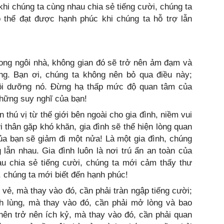
 khi chúng ta cùng nhau chia sẻ tiếng cười, chúng ta
ó thể đạt được hạnh phúc khi chúng ta hỗ trợ lẫn
rong ngôi nhà, không gian đó sẽ trở nên ảm đạm và
ống. Bạn ơi, chúng ta không nên bỏ qua điều này;
ôi dưỡng nó. Đừng hạ thấp mức độ quan tâm của
hững suy nghĩ của bạn!
hú vị từ thế giới bên ngoài cho gia đình, niềm vui
 thân gặp khó khăn, gia đình sẽ thể hiện lòng quan
ủa bạn sẽ giảm đi một nửa! Là một gia đình, chúng
 lẫn nhau. Gia đình luôn là nơi trú ẩn an toàn của
au chia sẻ tiếng cười, chúng ta mới cảm thấy thư
u, chúng ta mới biết đến hạnh phúc!
 vẻ, mà thay vào đó, cần phải tràn ngập tiếng cười;
nh lùng, mà thay vào đó, cần phải mở lòng và bao
nên trở nên ích kỷ, mà thay vào đó, cần phải quan