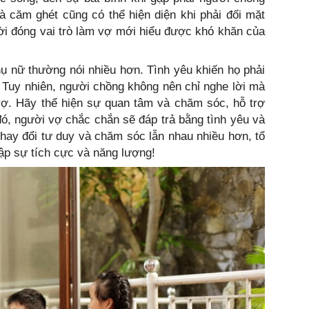
à căm ghét cũng có thể hiện diện khi phải đối mặt
ười đóng vai trò làm vợ mới hiểu được khó khăn của
hụ nữ thường nói nhiều hơn. Tình yêu khiến họ phải
 Tuy nhiên, người chồng không nên chỉ nghe lời mà
vợ. Hãy thể hiện sự quan tâm và chăm sóc, hỗ trợ
ó, người vợ chắc chắn sẽ đáp trả bằng tình yêu và
 thay đổi tư duy và chăm sóc lẫn nhau nhiều hơn, tổ
ập sự tích cực và năng lượng!