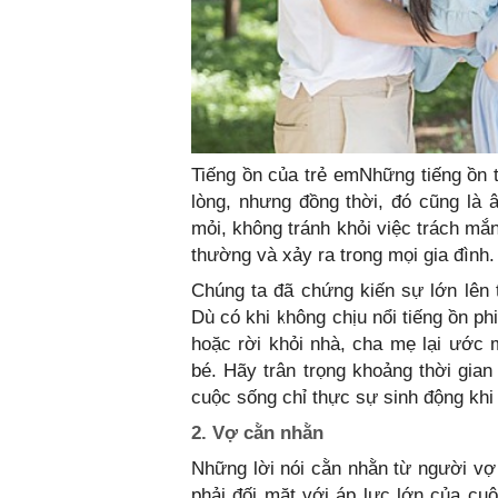
Tiếng ồn của trẻ emNhững tiếng ồn 
lòng, nhưng đồng thời, đó cũng là
mỏi, không tránh khỏi việc trách mắ
thường và xảy ra trong mọi gia đình.
Chúng ta đã chứng kiến sự lớn lên 
Dù có khi không chịu nổi tiếng ồn p
hoặc rời khỏi nhà, cha mẹ lại ước 
bé. Hãy trân trọng khoảng thời gian
cuộc sống chỉ thực sự sinh động khi 
2. Vợ cằn nhằn
Những lời nói cằn nhằn từ người vợ
phải đối mặt với áp lực lớn của cu