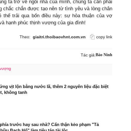
úng ta trở về ngôi nhà của mình, chúng ta cần phải
g chắc chắn được tạo nên từ tình yêu và lòng chân
ó thể trải qua bốn điều này: sự hòa thuận của vợ
 và hạnh phúc thịnh vượng của gia đình!
Theo:
giaitri.thoibaovhnt.com.vn
copy link
Tác giả:
Bảo Ninh
h vượng
ứng vịt lộn bằng nước lã, thêm 2 nguyên liệu đặc biệt
t, không tanh
 phía trước hay sau nhà? Cẩn thận kẻo phạm "Tả
hữu Bạch Hổ" làm tiêu tán tài lộc