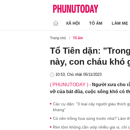
XÃ HỘI
TỔ ẤM
LÀM MẸ
Trang chủ
Tổ ấm
Tổ Tiên dặn: "Tron
này, con cháu khó 
10:53, Chủ nhật 05/11/2023
( PHUNUTODAY )
-
Người xưa cho rằ
vỡ của bát đũa, cuộc sống khó có t
Các cụ dặn: "3 loại cây người giàu thích 
khang"
Có nên trồng hoa súng trước nhà? Làm t
Rim tôm không cần ướp nhiều gia vị, ch