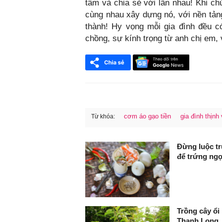
tâm và chia sẻ với lẫn nhau! Khi ch
cùng nhau xây dựng nó, với nền tản
thành! Hy vọng mỗi gia đình đều c
chồng, sự kính trọng từ anh chị em,
cơm áo gạo tiền
gia đình thịn
Từ khóa:
FaceBook
Đừng luộc tr
để trứng ngọ
Trồng cây ổi
Thanh Long, 