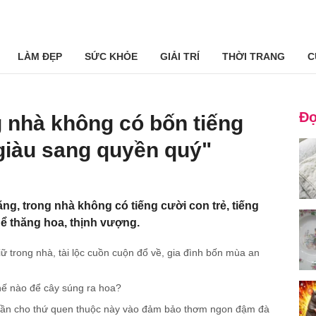
LÀM ĐẸP
SỨC KHỎE
GIẢI TRÍ
THỜI TRANG
C
Đọ
g nhà không có bốn tiếng
giàu sang quyền quý"
ng, trong nhà không có tiếng cười con trẻ, tiếng
hể thăng hoa, thịnh vượng.
giữ trong nhà, tài lộc cuồn cuộn đổ về, gia đình bốn mùa an
hế nào để cây súng ra hoa?
ỉ cần cho thứ quen thuộc này vào đảm bảo thơm ngon đậm đà