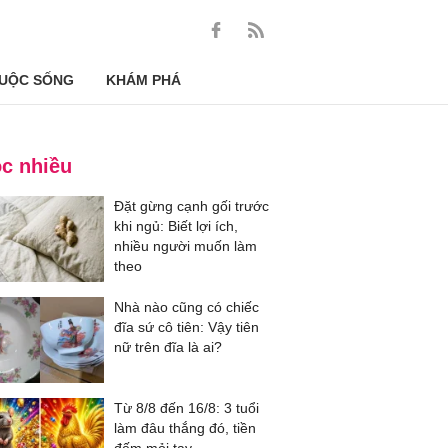
UỘC SỐNG
KHÁM PHÁ
c nhiều
Đặt gừng cạnh gối trước
khi ngủ: Biết lợi ích,
nhiều người muốn làm
theo
Nhà nào cũng có chiếc
đĩa sứ cô tiên: Vậy tiên
nữ trên đĩa là ai?
Từ 8/8 đến 16/8: 3 tuổi
làm đâu thắng đó, tiền