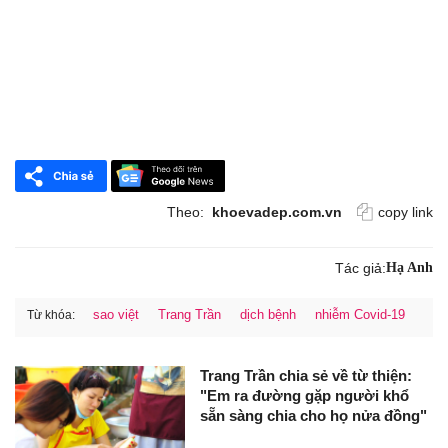
Theo:
khoevadep.com.vn
copy link
Tác giả:
Hạ Anh
sao việt
Trang Trần
dịch bệnh
nhiễm Covid-19
Từ khóa:
Trang Trần chia sẻ về từ thiện:
"Em ra đường gặp người khổ
sẵn sàng chia cho họ nửa đồng"