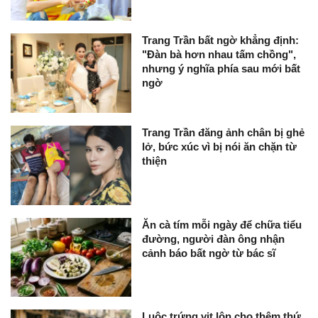
Trang Trần bất ngờ khẳng định:
"Đàn bà hơn nhau tấm chồng",
nhưng ý nghĩa phía sau mới bất
ngờ
Trang Trần đăng ảnh chân bị ghẻ
lở, bức xúc vì bị nói ăn chặn từ
thiện
Ăn cà tím mỗi ngày để chữa tiểu
đường, người đàn ông nhận
cảnh báo bất ngờ từ bác sĩ
Luộc trứng vịt lộn cho thêm thứ