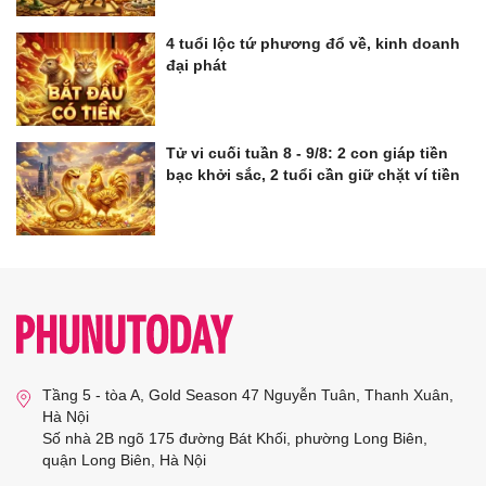
4 tuổi lộc tứ phương đổ về, kinh doanh
đại phát
Tử vi cuối tuần 8 - 9/8: 2 con giáp tiền
bạc khởi sắc, 2 tuổi cần giữ chặt ví tiền
Tầng 5 - tòa A, Gold Season 47 Nguyễn Tuân, Thanh Xuân,
Hà Nội
Số nhà 2B ngõ 175 đường Bát Khối, phường Long Biên,
quận Long Biên, Hà Nội