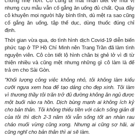
chứng nhẹ hơn. Cô cũng bị mất nhận biết về mùi vị
nhưng cựu mẫu vẫn cố gắng ăn uống đủ chất. Qua đây
cô khuyên mọi người hãy bình tĩnh, dù mệt ra sao cũng
cố gắng ăn uống, tập thể dục, dùng thuốc đúng chỉ
định.
Thời gian vừa qua, do tình hình dịch Covid-19 diễn biến
phức tạp ở TP Hồ Chí Minh nên Trang Trần đã làm tình
nguyện viên. Cô còn tiết lộ hình chân bị ghẻ lở vì đi từ
thiện nhiều và cũng mệt nhưng những gì cô làm là để
trả ơn cho Sài Gòn.
"Khối lượng công việc không nhỏ, tôi không làm kiểu
cưỡi ngựa xem hoa để tạo dáng cho đẹp xinh. Tôi làm
vì thương thầy tôi trăn trở đủ đường không ăn ngủ được
một buổi nào ra hồn. Dịch bùng mạnh ai không ích kỷ
cho bản thân. Tôi không thiếu tiền với cách sống giản dị
của tôi thì dịch 2-3 năm tôi vẫn sống tốt an nhàn rau
cháo muối vừng cũng xong. Nhưng ai cũng sợ hãi, ai
cũng nghĩ cho bản thân thì ai sẽ làm.