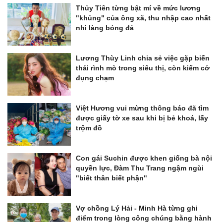
Thủy Tiên từng bật mí về mức lương
"khủng" của ông xã, thu nhập cao nhất
nhì làng bóng đá
Lương Thùy Linh chia sẻ việc gặp biến
thái rình mò trong siêu thị, còn kiếm cớ
đụng chạm
Việt Hương vui mừng thông báo đã tìm
được giấy tờ xe sau khi bị bẻ khoá, lấy
trộm đồ
Con gái Suchin được khen giống bà nội
quyền lực, Đàm Thu Trang ngậm ngùi
"biết thân biết phận"
Vợ chồng Lý Hải - Minh Hà từng ghi
điểm trong lòng công chúng bằng hành