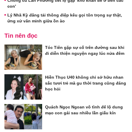
Chồng cũ Lan Phương tiết lộ gặp 'khó khăn để ở bên các
con'
Lý Nhã Kỳ đăng tải thông điệp kêu gọi tôn trọng sự thật,
ứng xử văn minh giữa ồn ào
Tin nên đọc
Tóc Tiên gặp sự cố trên đường sau khi
đi diễn thiện nguyện ngay lúc nửa đêm
Hiền Thục U40 không chỉ sở hữu nhan
sắc tươi trẻ mà gu thời trang cũng đáng
học hỏi
Quách Ngọc Ngoan vô tình để lộ dung
mạo con gái sau nhiều lần giấu kín