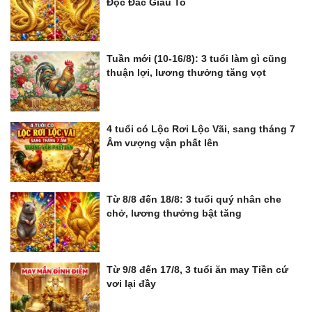
Độc Đắc Giàu To
Tuần mới (10-16/8): 3 tuổi làm gì cũng
thuận lợi, lương thưởng tăng vọt
4 tuổi có Lộc Rơi Lộc Vãi, sang tháng 7
Âm vượng vận phất lên
Từ 8/8 đến 18/8: 3 tuổi quý nhân che
chở, lương thưởng bật tăng
Từ 9/8 đến 17/8, 3 tuổi ăn may Tiền cứ
vơi lại đầy