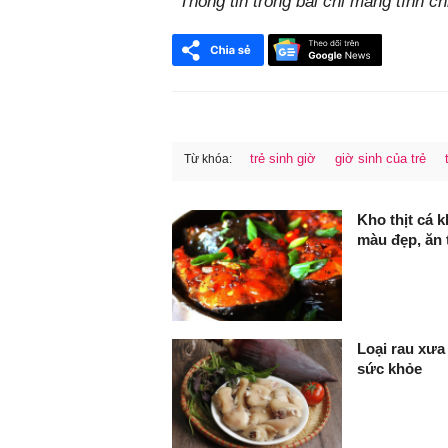
*Thông tin trong bài chỉ mang tính 
trẻ sinh giờ
giờ sinh của trẻ
Từ khóa:
FaceBook
Kho thịt cá 
màu đẹp, ăn
Loại rau xưa 
sức khỏe