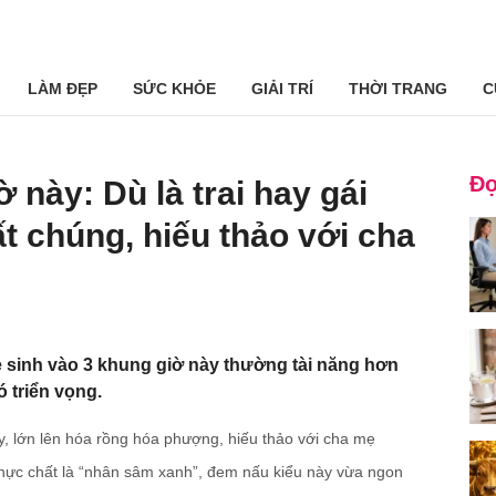
LÀM ĐẸP
SỨC KHỎE
GIẢI TRÍ
THỜI TRANG
C
Đọ
ờ này: Dù là trai hay gái
t chúng, hiếu thảo với cha
rẻ sinh vào 3 khung giờ này thường tài năng hơn
ó triển vọng.
này, lớn lên hóa rồng hóa phượng, hiếu thảo với cha mẹ
thực chất là “nhân sâm xanh”, đem nấu kiểu này vừa ngon