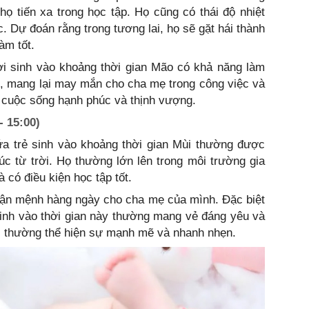
họ tiến xa trong học tập. Họ cũng có thái độ nhiệt
c. Dự đoán rằng trong tương lai, họ sẽ gặt hái thành
àm tốt.
i sinh vào khoảng thời gian Mão có khả năng làm
nh, mang lại may mắn cho cha mẹ trong công việc và
t cuộc sống hạnh phúc và thịnh vượng.
- 15:00)
đứa trẻ sinh vào khoảng thời gian Mùi thường được
 từ trời. Họ thường lớn lên trong môi trường gia
 có điều kiện học tập tốt.
vận mệnh hàng ngày cho cha mẹ của mình. Đặc biệt
sinh vào thời gian này thường mang vẻ đáng yêu và
ai thường thể hiện sự mạnh mẽ và nhanh nhẹn.