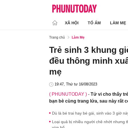
XÃ HỘI
TỔ ẤM
LÀM MẸ
Trang chủ
Làm Mẹ
Trẻ sinh 3 khung gi
đều thông minh xuấ
mẹ
19:47, Thứ tư 16/08/2023
( PHUNUTODAY )
-
Tử vi cho thấy t
bạn bè cùng trang lứa, sau này rất c
Dù là bé trai hay bé gái, sinh vào 3 giờ 
Loại quả bị nhiều người chê nhớt nhưng 
vừa bổ