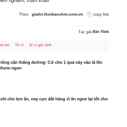
chiêm nghiệm, tham khảo
Theo:
giaitri.thoibaovhnt.com.vn
copy link
Tác giả:
Bảo Ninh
trẻ em
Tử vi
tử vi giờ sinh
không cần thắng đường: Cứ cho 1 quả này vào là lên
 thơm ngon
chỉ cho lợn ăn, nay cực đắt hàng vì ăn ngon lại tốt cho