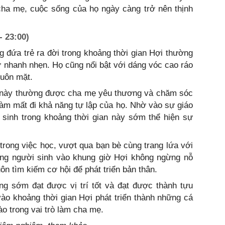
cha mẹ, cuộc sống của họ ngày càng trở nên thịnh
- 23:00)
g đứa trẻ ra đời trong khoảng thời gian Hợi thường
sự nhanh nhẹn. Họ cũng nổi bật với dáng vóc cao ráo
huôn mặt.
ẻ này thường được cha mẹ yêu thương và chăm sóc
 làm mất đi khả năng tự lập của họ. Nhờ vào sự giáo
 sinh trong khoảng thời gian này sớm thể hiện sự
rong việc học, vượt qua bạn bè cùng trang lứa với
ững người sinh vào khung giờ Hợi không ngừng nỗ
uôn tìm kiếm cơ hội để phát triển bản thân.
g sớm đạt được vị trí tốt và đạt được thành tựu
ào khoảng thời gian Hợi phát triển thành những cá
ào trong vai trò làm cha mẹ.