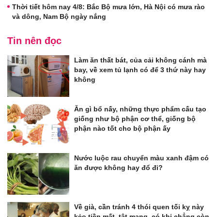
Thời tiết hôm nay 4/8: Bắc Bộ mưa lớn, Hà Nội có mưa rào
và dông, Nam Bộ ngày nắng
Tin nên đọc
Làm ăn thất bát, của cải không cánh mà
bay, về xem tủ lạnh có để 3 thứ này hay
không
Ăn gì bổ nấy, những thực phẩm cấu tạo
giống như bộ phận cơ thể, giống bộ
phận nào tốt cho bộ phận ấy
Nước luộc rau chuyển màu xanh đậm có
ăn được không hay đổ đi?
Về già, cần tránh 4 thói quen tối kỵ này
kẻo tiền mất, tật mang, có khi chẳng còn