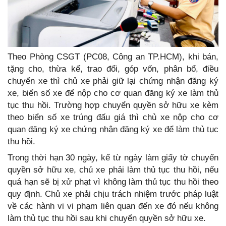
Theo Phòng CSGT (PC08, Công an TP.HCM), khi bán,
tặng cho, thừa kế, trao đổi, góp vốn, phân bổ, điều
chuyển xe thì chủ xe phải giữ lại chứng nhận đăng ký
xe, biển số xe để nộp cho cơ quan đăng ký xe làm thủ
tục thu hồi. Trường hợp chuyển quyền sở hữu xe kèm
theo biển số xe trúng đấu giá thì chủ xe nộp cho cơ
quan đăng ký xe chứng nhận đăng ký xe để làm thủ tục
thu hồi.
Trong thời hạn 30 ngày, kể từ ngày làm giấy tờ chuyển
quyền sở hữu xe, chủ xe phải làm thủ tục thu hồi, nếu
quá hạn sẽ bị xử phạt vì không làm thủ tục thu hồi theo
quy định. Chủ xe phải chịu trách nhiệm trước pháp luật
về các hành vi vi phạm liên quan đến xe đó nếu không
làm thủ tục thu hồi sau khi chuyển quyền sở hữu xe.