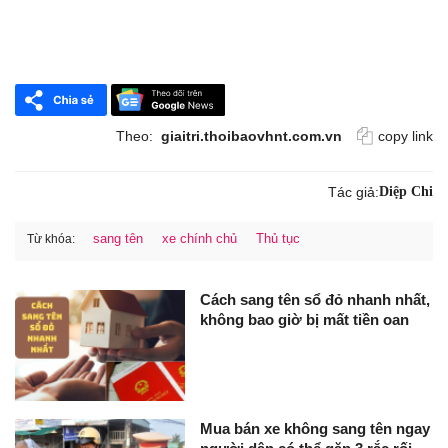
Theo:
giaitri.thoibaovhnt.com.vn
copy link
Tác giả:
Diệp Chi
sang tên
xe chính chủ
Thủ tục
Từ khóa:
Cách sang tên sổ đỏ nhanh nhất,
không bao giờ bị mất tiền oan
Mua bán xe không sang tên ngay