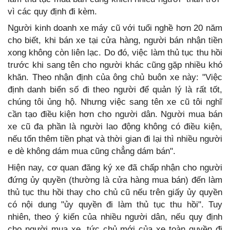
vì các quy định đi kèm.
Người kinh doanh xe máy cũ với tuổi nghề hơn 20 năm
cho biết, khi bán xe tại cửa hàng, người bán nhận tiền
xong không còn liên lạc. Do đó, việc làm thủ tục thu hồi
trước khi sang tên cho người khác cũng gặp nhiều khó
khăn. Theo nhận định của ông chủ buôn xe này: "Việc
định danh biển số đi theo người để quản lý là rất tốt,
chúng tôi ủng hộ. Nhưng việc sang tên xe cũ tôi nghĩ
cần tạo điều kiện hơn cho người dân. Người mua bán
xe cũ đa phần là người lao động không có điều kiện,
nếu tốn thêm tiền phạt và thời gian đi lại thì nhiều người
e dè không dám mua cũng chẳng dám bán".
Hiện nay, cơ quan đăng ký xe đã chấp nhận cho người
đứng ủy quyền (thường là cửa hàng mua bán) đến làm
thủ tục thu hồi thay cho chủ cũ nếu trên giấy ủy quyền
có nội dung "ủy quyền đi làm thủ tục thu hồi". Tuy
nhiên, theo ý kiến của nhiều người dân, nếu quy định
cho người mua xe, tức chủ mới của xe toàn quyền đi