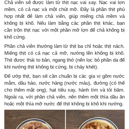
Chả viên sẽ được làm từ thịt nạc vai xay. Nạc vai lợn
mềm, có cả nạc và một chút mỡ. Đây là phần thịt phù
hợp nhất để làm chả viên, giúp miếng chả mềm và
không bị khô. Nếu làm bằng các phần thịt khác, bạn
cần trộn thịt nạc với một phần mỡ lợn để chả không bị
khô cứng.
Phần chả viên thường làm từ thịt ba chỉ hoặc thịt nách.
Miếng thịt có cả nạc cả mỡ, nướng lên không bị khô.
Thịt được thái to bản, ngang thớ (nên lọc bỏ phần da để
khi nướng thịt không bị cứng, bị cháy khét).
Để ướp thịt, bạn sẽ cần chuẩn bị các gia vị gồm nước
mắm, dầu hào, nước hàng (nước màu), đường (có thể
cho thêm mật ong), hạt tiêu xay, hành tím và tỏi băm.
Ngoài ra, với phần chả viên, nên thêm một thìa dầu ăn
hoặc một thìa mỡ nước để thịt không bị khô khi nướng.