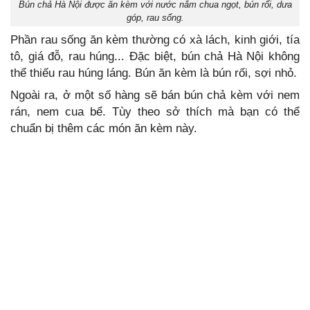
Bún chả Hà Nội được ăn kèm với nước nắm chua ngọt, bún rối, dưa
góp, rau sống.
Phần rau sống ăn kèm thường có xà lách, kinh giới, tía
tô, giá đỗ, rau húng... Đặc biệt, bún chả Hà Nội không
thể thiếu rau húng láng. Bún ăn kèm là bún rối, sợi nhỏ.
Ngoài ra, ở một số hàng sẽ bán bún chả kèm với nem
rán, nem cua bể. Tùy theo sở thích mà bạn có thể
chuẩn bị thêm các món ăn kèm này.