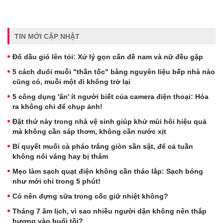
TIN MỚI CẬP NHẬT
Đổ dầu gió lên tỏi: Xử lý gọn cấn đề nam và nữ đều gặp
5 cách đuổi muỗi "thần tốc" bằng nguyên liệu bếp nhà nào
cũng có, muỗi một đi không trở lại
5 công dụng 'ẩn' ít người biết của camera điện thoại: Hóa
ra không chỉ để chụp ảnh!
Đặt thứ này trong nhà vệ sinh giúp khử mùi hôi hiệu quả
mà không cần sáp thơm, không cần nước xịt
Bí quyết muối cà pháo trắng giòn sần sật, để cả tuần
không nổi váng hay bị thâm
Mẹo làm sạch quạt điện không cần tháo lắp: Sạch bóng
như mới chỉ trong 5 phút!
Có nên đựng sữa trong cốc giữ nhiệt không?
Tháng 7 âm lịch, vì sao nhiều người dặn không nên thắp
hương vào buổi tối?