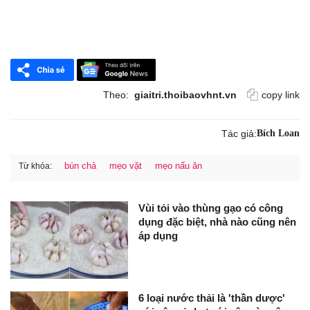
Theo:
giaitri.thoibaovhnt.vn
copy link
Tác giả:
Bích Loan
bún chả
mẹo vặt
mẹo nấu ăn
Từ khóa:
Vùi tỏi vào thùng gạo có công
dụng đặc biệt, nhà nào cũng nên
áp dụng
6 loại nước thải là 'thần dược'