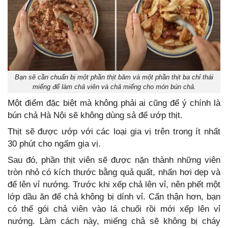
Bạn sẽ cần chuẩn bị một phần thịt băm và một phần thịt ba chỉ thái
miếng để làm chả viên và chả miếng cho món bún chả.
Một điểm đặc biệt mà không phải ai cũng để ý chính là
bún chả Hà Nội sẽ không dùng sả để ướp thịt.
Thịt sẽ được ướp với các loại gia vị trên trong ít nhất
30 phút cho ngấm gia vị.
Sau đó, phần thịt viên sẽ được nặn thành những viên
tròn nhỏ có kích thước bằng quả quất, nhấn hơi dẹp và
để lên vỉ nướng. Trước khi xếp chả lên vỉ, nên phết một
lớp dầu ăn để chả không bị dính vỉ. Cẩn thận hơn, bạn
có thể gói chả viên vào lá chuối rồi mới xếp lên vỉ
nướng. Làm cách này, miếng chả sẽ không bị cháy