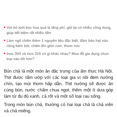
Vứt bỏ lưới bọc hoa quả là lãng phí, giữ lại có nhiều công dụng,
giúp tiết kiệm rất nhiều tiền
Làm ngô chiên thêm 1 nguyên liệu đặc biệt, đảm bảo hạt nào
cũng bám bột, chiên lên giòn rụm, thơm nức
Inox 304 và inox 316 có gì khác nhau? Mua đồ gia dụng chọn
loại nào tốt hơn?
Bún chả là một món ăn đặc trưng của ẩm thực Hà Nội.
Thịt được tẩm ướp với các loại gia vị nồi đem nướng
chín, tạo mùi thơm hấp dẫn. Thịt nướng sẽ được ăn
cùng bún, nước chấm chua ngọt, thêm một ít dưa góp
làm từ đu đủ xanh, cà rốt và một số loại rau sống.
Trong món bún chả, thường có hai loại chả là chả viên
và chả miếng.