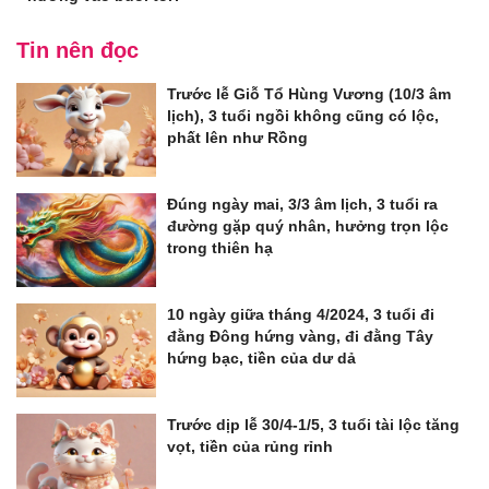
Tin nên đọc
Trước lễ Giỗ Tổ Hùng Vương (10/3 âm
lịch), 3 tuổi ngồi không cũng có lộc,
phất lên như Rồng
Đúng ngày mai, 3/3 âm lịch, 3 tuổi ra
đường gặp quý nhân, hưởng trọn lộc
trong thiên hạ
10 ngày giữa tháng 4/2024, 3 tuổi đi
đằng Đông hứng vàng, đi đằng Tây
hứng bạc, tiền của dư dả
Trước dịp lễ 30/4-1/5, 3 tuổi tài lộc tăng
vọt, tiền của rủng rỉnh