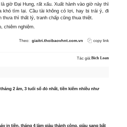
 là giờ Đại Hung, rất xấu. Xuất hành vào giờ này thì
hó tìm lại. Cầu tài không có lợi, hay bị trái ý, đi
hưa thì thất lý, tranh chấp cũng thua thiệt.
o, chiêm nghiệm.
Theo:
giaitri.thoibaovhnt.com.vn
copy link
Tác giả:
Bích Loan
tháng 2 âm, 3 tuổi số đỏ nhất, tiền kiếm nhiều như
máy in tiền, tháng 4 làm giàu thành công, giàu sang bất