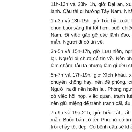
11h-13h và 23h- 1h, giờ Đại an, xu
lành. Cầu tài đi hướng Tây Nam. Nhà
1h-3h và 13h-15h, giờ Tốc hỷ, xuất 
chọn buổi sáng thì tốt hơn, buổi chi
Nam. Đi việc gặp gỡ các lãnh đạo,
mắn. Người đi có tin về.
3h-5h và 15h-17h, giờ Lưu niên, ng
lại. Người đi chưa có tin về. Nên p
làm chậm, lâu la nhưng làm gì đều 
5h-7h và 17h-19h, giờ Xích khẩu, x
chuyện không hay, nên đề phòng, cẩ
Người ra đi nên hoãn lại. Phòng ngư
có việc hội họp, việc quan, tranh l
nên giữ miệng để tránh tranh cãi, ẩu 
7h-9h và 19h-21h, giờ Tiểu cát, rất
mắn. Buôn bán có lời. Phụ nữ có tin
trôi chảy tốt đẹp. Có bệnh cầu sẽ k