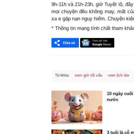
9h-11h và 21h-23h, giờ Tuyệt lộ, đây
mọi chuyện đều không may, mất của k
xa e gặp nạn nguy hiểm. Chuyện kiện t
* Thông tin mang tính chất tham khả
xem giờ tốt xấu
xem lịch âm
Từ khóa:
FaceBook
10 ngày cuối 
nước
3 tuổi là cỗ 