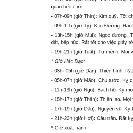
quan tiến chức.
- 07h-09h (giờ Thìn): Kim quỹ. Tốt ch
- 09h-11h (giờ Tỵ): Kim Đường. Hanh
- 13h-15h (giờ Mùi): Ngọc đường. T
đất, bếp núc. Rất tốt cho việc giấy t
- 19h-21h (giờ Tuất): Tư mệnh. Mọi v
* Giờ Hắc Đạo:
- 03h- 05h (giờ Dần): Thiên hình. Rất
- 05h-07h (giờ Mão): Chu tước. Kỵ cá
- 11h-13h (giờ Ngọ): Bạch hổ. Kỵ mọi
- 15h-17h (giờ Thân): Thiên lao. Mọi v
- 17h-19h (giờ Dậu): Nguyên vũ. Kỵ k
- 21h-23h (giờ Hợi): Câu trận. Rất kỵ
* Giờ xuất hành