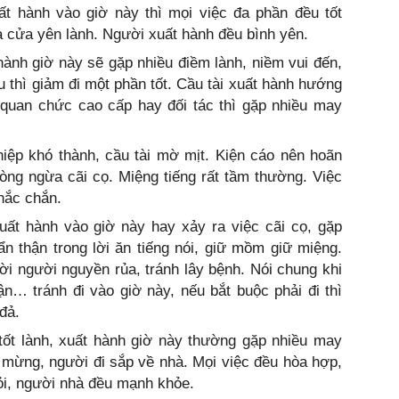
ất hành vào giờ này thì mọi việc đa phần đều tốt
 cửa yên lành. Người xuất hành đều bình yên.
hành giờ này sẽ gặp nhiều điềm lành, niềm vui đến,
ều thì giảm đi một phần tốt. Cầu tài xuất hành hướng
 quan chức cao cấp hay đối tác thì gặp nhiều may
hiệp khó thành, cầu tài mờ mịt. Kiện cáo nên hoãn
hòng ngừa cãi cọ. Miệng tiếng rất tầm thường. Việc
chắc chắn.
uất hành vào giờ này hay xảy ra việc cãi cọ, gặp
n thận trong lời ăn tiếng nói, giữ mồm giữ miệng.
ời người nguyền rủa, tránh lây bệnh. Nói chung khi
uận… tránh đi vào giờ này, nếu bắt buộc phải đi thì
đả.
 tốt lành, xuất hành giờ này thường gặp nhiều may
 mừng, người đi sắp về nhà. Mọi việc đều hòa hợp,
hỏi, người nhà đều mạnh khỏe.