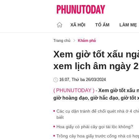
XÃ HỘI
TỔ ẤM
LÀM MẸ
Trang chủ
Khám phá
Xem giờ tốt xấu ng
xem lịch âm ngày 2
16:07, Thứ ba 26/03/2024
( PHUNUTODAY )
-
Xem giờ tốt xấu n
giờ hoàng đạo, giờ hắc đạo, giờ tốt 
Các cụ dặn tránh để chổi quét nhà ở 4 ch
biết
Hoa giấy có phải cây gọi tài lộc không?
Trồng cây hoa giấy trước cổng nhà có h