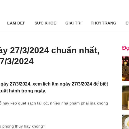
LÀM ĐẸP
SỨC KHỎE
GIẢI TRÍ
THỜI TRANG
C
Đọ
ày 27/3/2024 chuẩn nhất,
7/3/2024
gày 27/3/2024, xem lịch âm ngày 27/3/2024 để biết
xuất hành trong ngày.
ỗ này kẻo quét sạch tài lộc, nhiều nhà phạm phải mà không
ợp phong thủy hay không?