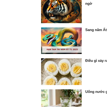
ngờ
Sang năm Ất 
Điều gì xảy 
Uống nước gì