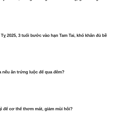
Tỵ 2025, 3 tuổi bước vào hạn Tam Tai, khó khăn đủ bề
ra nếu ăn trứng luộc để qua đêm?
 để cơ thể thơm mát, giảm mùi hôi?