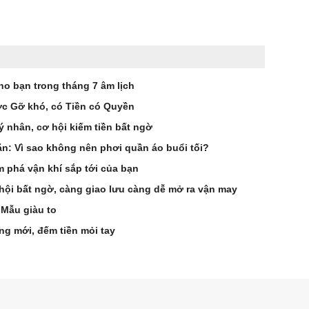
ho bạn trong tháng 7 âm lịch
ược Gỡ khó, có Tiền có Quyền
uý nhân, cơ hội kiếm tiền bất ngờ
n: Vì sao không nên phơi quần áo buổi tối?
m phá vận khí sắp tới của bạn
hội bất ngờ, càng giao lưu càng dễ mở ra vận may
 Mẫu giàu to
ang mới, đếm tiền mỏi tay