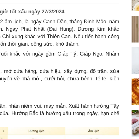
giờ tốt xấu ngày 27/3/2024
2 âm lịch, là ngày Canh Dần, tháng Đinh Mão, năm
ân. Ngày Phạt Nhật (Đại Hung), Dương Kim khắc
 Chi xung khắc với Thiên Can. Nếu tiến hành công
tốn thời gian, công sức, khó thành.
Tuổi khắc với ngày gồm Giáp Tý, Giáp Ngọ, Nhâm
n, mở cửa hàng, cửa hiệu, xây dựng, đổ trần, sửa
uyển về nhà mới, cưới hỏi, chữa bệnh, tế lễ, kiện
.
ần, nhận niềm vui, may mắn. Xuất hành hướng Tây
n của. Hướng Bắc là hướng xấu trong ngày, hạn chế