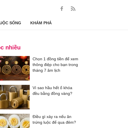
UỘC SỐNG
KHÁM PHÁ
c nhiều
Chọn 1 đồng tiền để xem
thông điệp cho bạn trong
tháng 7 âm lịch
Vì sao hầu hết ổ khóa
đều bằng đồng vàng?
Điều gì xảy ra nếu ăn
trứng luộc để qua đêm?