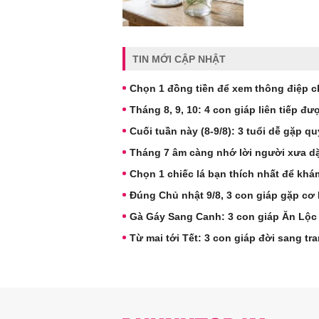
TIN MỚI CẬP NHẬT
Chọn 1 đồng tiền để xem thông điệp c
Tháng 8, 9, 10: 4 con giáp liên tiếp đ
Cuối tuần này (8-9/8): 3 tuổi dễ gặp q
Tháng 7 âm càng nhớ lời người xưa dặ
Chọn 1 chiếc lá bạn thích nhất để khá
Đúng Chủ nhật 9/8, 3 con giáp gặp cơ 
Gà Gáy Sang Canh: 3 con giáp Ăn Lộc
Từ mai tới Tết: 3 con giáp đời sang tr