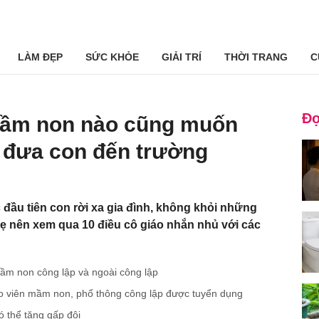
LÀM ĐẸP
SỨC KHỎE
GIẢI TRÍ
THỜI TRANG
C
Đọ
 mầm non nào cũng muốn
i đưa con đến trường
 đầu tiên con rời xa gia đình, không khỏi những
mẹ nên xem qua 10 điều cô giáo nhắn nhủ với các
mầm non công lập và ngoài công lập
o viên mầm non, phổ thông công lập được tuyển dụng
 thể tăng gấp đôi