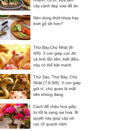
nhánh, củ to, vừa làm
cây cảnh đẹp vừa để ăn
Nên dùng thớt nhựa hay
thớt gỗ tốt hơn?
Thứ Bảy,Chủ Nhật (8-
9/8): 3 con giáp cực đỏ
cả tình lẫn tiền, biết điều
này có thể bật mạnh
Thứ Sáu, Thứ Bảy, Chủ
Nhật (7,8,9/8): 3 con giáp
giữ ví, chủ quan là mất
tiền không đáng
Cách để chậu hoa giấy
từ tốt lá sang sai hoa: Bí
quyết này giúp cây nở
rực rỡ quanh năm