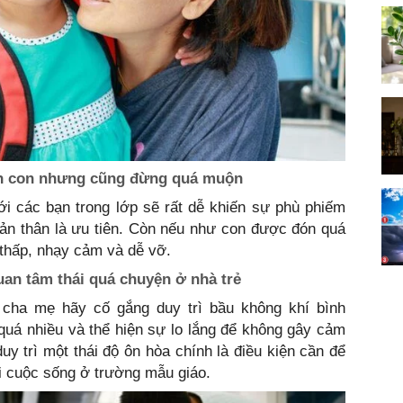
đón con nhưng cũng đừng quá muộn
ới các bạn trong lớp sẽ rất dễ khiến sự phù phiếm
bản thân là ưu tiên. Còn nếu như con được đón quá
g thấp, nhạy cảm và dễ vỡ.
uan tâm thái quá chuyện ở nhà trẻ
 cha mẹ hãy cố gắng duy trì bầu không khí bình
quá nhiều và thể hiện sự lo lắng để không gây cảm
uy trì một thái độ ôn hòa chính là điều kiện cần để
ới cuộc sống ở trường mẫu giáo.