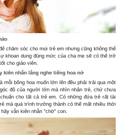
hảo
 để chăm sóc cho mọi trẻ em nhưng cũng không thể
, sự khoan dung đúng mức của cha mẹ sẽ có thể trở
tốt cho giáo viên.
ãy kiên nhẫn lắng nghe tiếng hoa nở
à mỗi bông hoa muốn lớn lên đều phải trải qua một
 góc độ của người lớn mà nhìn nhận trẻ, chứ chưa
chuẩn cho tất cả trẻ em. Có những đứa trẻ rất tài
ẻ mà quá trình trưởng thành có thể mất nhiều thời
a hãy vẫn kiên nhẫn "chờ" con.