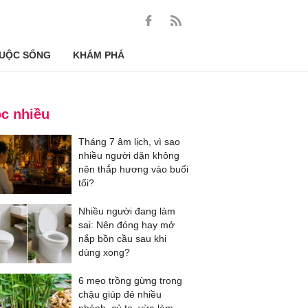
UỘC SỐNG
KHÁM PHÁ
c nhiều
Tháng 7 âm lịch, vì sao
nhiều người dặn không
nên thắp hương vào buổi
tối?
Nhiều người đang làm
sai: Nên đóng hay mở
nắp bồn cầu sau khi
dùng xong?
6 mẹo trồng gừng trong
chậu giúp đẻ nhiều