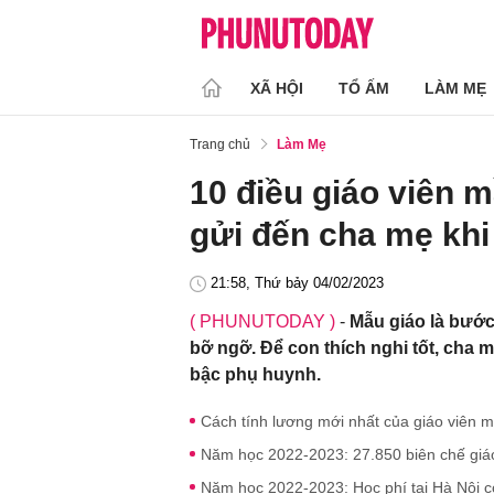
XÃ HỘI
TỔ ẤM
LÀM MẸ
Trang chủ
Làm Mẹ
10 điều giáo viên
gửi đến cha mẹ kh
21:58, Thứ bảy 04/02/2023
( PHUNUTODAY )
-
Mẫu giáo là bước
bỡ ngỡ. Để con thích nghi tốt, cha 
bậc phụ huynh.
Cách tính lương mới nhất của giáo viên 
Năm học 2022-2023: 27.850 biên chế giá
Năm học 2022-2023: Học phí tại Hà Nội có