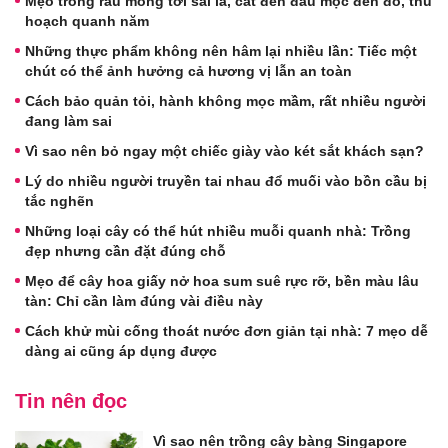
Mẹo trồng rau mồng tơi sai lá, cắt đến đâu mọc đến đó, thu
hoạch quanh năm
Những thực phẩm không nên hâm lại nhiều lần: Tiếc một
chút có thể ảnh hưởng cả hương vị lẫn an toàn
Cách bảo quản tỏi, hành không mọc mầm, rất nhiều người
đang làm sai
Vì sao nên bỏ ngay một chiếc giày vào két sắt khách sạn?
Lý do nhiều người truyền tai nhau đổ muối vào bồn cầu bị
tắc nghẽn
Những loại cây có thể hút nhiều muỗi quanh nhà: Trồng
đẹp nhưng cần đặt đúng chỗ
Mẹo để cây hoa giấy nở hoa sum suê rực rỡ, bền màu lâu
tàn: Chỉ cần làm đúng vài điều này
Cách khử mùi cống thoát nước đơn giản tại nhà: 7 mẹo dễ
dàng ai cũng áp dụng được
Tin nên đọc
Vì sao nên trồng cây bàng Singapore