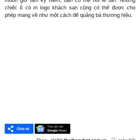
muốn giữ làm kỷ niệm, bạn có thể hỏi lễ tân. Những
chiếc ô có in logo khách sạn cũng có thể được cho
phép mang về như một cách để quảng bá thương hiệu.
Theo:
giaitri.thoibaovhnt.com.vn
copy link