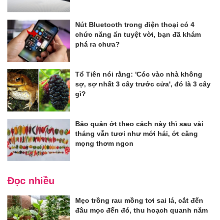
Nút Bluetooth trong điện thoại có 4
chức năng ẩn tuyệt vời, bạn đã khám
phá ra chưa?
Tổ Tiên nói rằng: 'Cóc vào nhà không
sợ, sợ nhất 3 cây trước cửa', đó là 3 cây
gì?
Bảo quản ớt theo cách này thì sau vài
tháng vẫn tươi như mới hái, ớt căng
mọng thơm ngon
Đọc nhiều
Mẹo trồng rau mồng tơi sai lá, cắt đến
đâu mọc đến đó, thu hoạch quanh năm