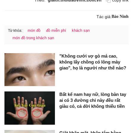
Tác giả:
Bảo Ninh
món đồ
đồ miễn phí
khách sạn
Từ khóa:
món đồ trong khách sạn
"Không cưới vợ gò má cao,
không lấy chồng có lông mày
giao", họ là người như thế nào?
Bất kể nam hay nữ, lòng bàn tay
ai có 3 đường chỉ này đều rất
giàu có, cả đời không thiếu tiền
Giặt khăn mặt, khăn tắm bằng