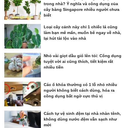
trong nhà? Ý nghĩa và công dụng của
cây bàng Singapore nhiều người chưa
biết
Loại cây cảnh này chỉ 1 chiếc lá cũng
làm bạn mê mẩn, muốn bê ngay về nhà,
lại hút tài lộc vào nhà
Nhỏ vài giọt dầu gió lên tỏi: Công dụng
tuyệt vời ai cũng thích, tiết kiệm rất
nhiều tiền
Các ổ khóa thường có 1 lỗ nhỏ nhiều
người không biết cách dùng, hóa ra
công dụng bất ngờ cực thú vị
Cách tự vệ sinh đệm tại nhà nhàn tênh,
không dùng nước đệm vẫn sạch như
mới