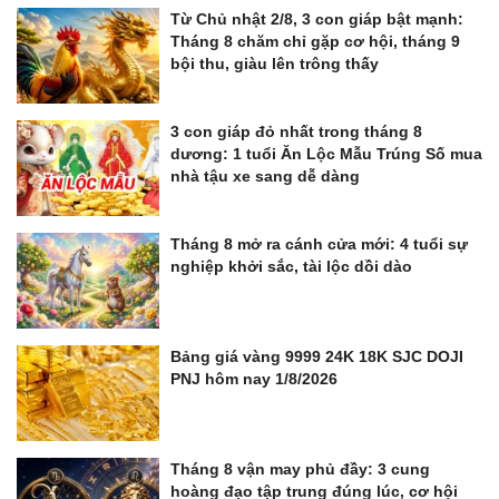
Từ Chủ nhật 2/8, 3 con giáp bật mạnh:
Tháng 8 chăm chỉ gặp cơ hội, tháng 9
bội thu, giàu lên trông thấy
3 con giáp đỏ nhất trong tháng 8
dương: 1 tuổi Ăn Lộc Mẫu Trúng Số mua
nhà tậu xe sang dễ dàng
Tháng 8 mở ra cánh cửa mới: 4 tuổi sự
nghiệp khởi sắc, tài lộc dồi dào
Bảng giá vàng 9999 24K 18K SJC DOJI
PNJ hôm nay 1/8/2026
Tháng 8 vận may phủ đầy: 3 cung
hoàng đạo tập trung đúng lúc, cơ hội